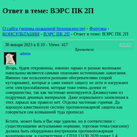
Ответ в теме: ВЭРС ПК 2П
О сайте (нормы пожарной безопасности)
›
Форумы
›
КОНСУЛЬТАЦИИ
›
ВЭРС ПК 2П
›
Ответ в теме: ВЭРС ПК 2П
30 января 2023 в 8:10
- Views: 417
#35327
Хранитель
admin
Игорь, будем откровенны, именно ларьки и разные маленькие
павильоны являются самыми опасными источниками зажигания.
Именно там пользуются разными обогревателями (порой
кустарными), которые и сами имеют защиту не ахти и нагружают
сети электроснабжения, которые тоже очень далеки от
совершенства, так как частенько монтируются Джамшутами из
подручных дешевых материалов. Даже нормального заземления в
этих ларьках как правило нет. Отделка частенько горючая. Да
хорошую качественную систему противопожарной защиты как
говориться сам всевышний туда прописал.
Кстати, может быть я Вас еще удивлю, но в соответствии с
существующими актуальными нормами, торговая точка (магазин)
должна быть оборудована внутренним противопожарным
водопроводом, в соответствии с СП10.13130.2020 пункт 1.4.