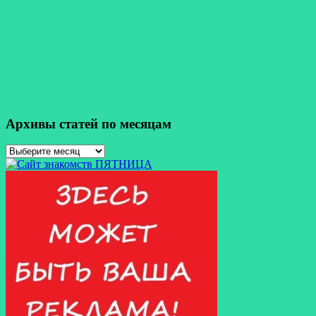
Архивы статей по месяцам
Архивы
статей
по
месяцам