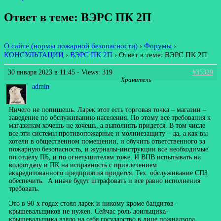
Ответ в теме: ВЭРС ПК 2П
О сайте (нормы пожарной безопасности)
›
Форумы
›
КОНСУЛЬТАЦИИ
›
ВЭРС ПК 2П
›
Ответ в теме: ВЭРС ПК 2П
30 января 2023 в 11:45
- Views: 319
#35329
Хранитель
admin
Ничего не попишешь. Ларек этот есть торговая точка – магазин –
заведение по обслуживанию населения. По этому все требования к
магазинам хочешь-не хочешь, а выполнять придется. В том числе
все эти системы противопожарные и молниезащиту – да, а как вы
хотели в общественном помещении, и обучить ответственного за
пожарную безопасность, и журналы-инструкции все необходимые
по отделу ПБ, и по огнетушителям тоже. И ВПВ испытывать на
водоотдачу и ПК на исправность с привлечением
аккредитованного предприятия придется. Тех. обслуживание СПЗ
обеспечить. А иначе будут штрафовать и все равно исполнения
требовать.
Это в 90-х годах стоял ларек и никому кроме бандитов-
крышевальщиков не нужен. Сейчас роль доильщика-
крышевальщика взяло на себя государство в лице пожнадзора,