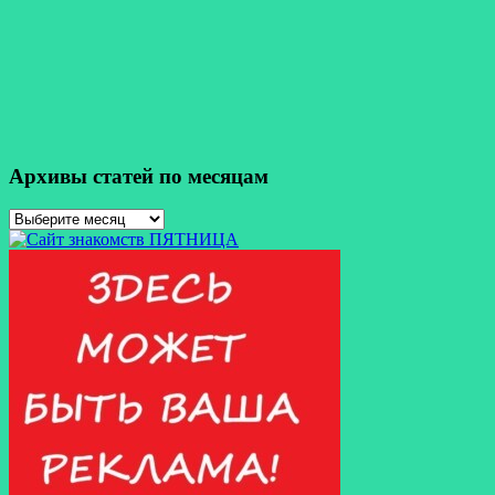
Архивы статей по месяцам
Архивы
статей
по
месяцам