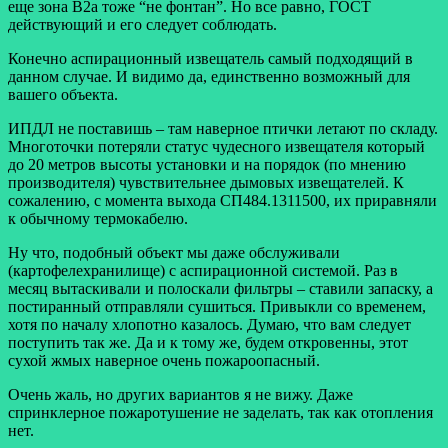
еще зона В2а тоже “не фонтан”. Но все равно, ГОСТ
действующий и его следует соблюдать.
Конечно аспирационный извещатель самый подходящий в
данном случае. И видимо да, единственно возможный для
вашего объекта.
ИПДЛ не поставишь – там наверное птички летают по складу.
Многоточки потеряли статус чудесного извещателя который
до 20 метров высоты установки и на порядок (по мнению
производителя) чувствительнее дымовых извещателей. К
сожалению, с момента выхода СП484.1311500, их приравняли
к обычному термокабелю.
Ну что, подобный объект мы даже обслуживали
(картофелехранилище) с аспирационной системой. Раз в
месяц вытаскивали и полоскали фильтры – ставили запаску, а
постиранный отправляли сушиться. Привыкли со временем,
хотя по началу хлопотно казалось. Думаю, что вам следует
поступить так же. Да и к тому же, будем откровенны, этот
сухой жмых наверное очень пожароопасный.
Очень жаль, но других вариантов я не вижу. Даже
спринклерное пожаротушение не заделать, так как отопления
нет.