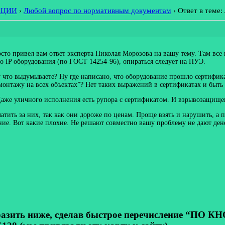
АЦИИ
›
Любой вопрос по нормативным документам
›
Ответ в теме
осто привел вам ответ эксперта Николая Морозова на вашу тему. Там все 
 IP оборудования (по ГОСТ 14254-96), опираться следует на ПУЭ.
Ну что выдумываете? Ну где написано, что оборудование прошло сертифик
онтажу на всех объектах”? Нет таких выражений в сертификатах и быть 
 Даже уличного исполнения есть рупора с сертификатом. И взрывозащище
латить за них, так как они дороже по ценам. Проще взять и нарушить, а 
шение. Вот какие плохие. Не решают совместно вашу проблему не дают ден
ь ниже, сделав быстрое перечисление “ПО КНОП