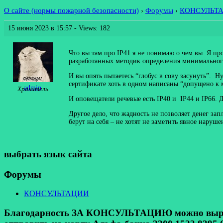
О сайте (нормы пожарной безопасности)
›
Форумы
›
КОНСУЛЬТ
15 июня 2023 в 15:57
- Views: 182
Что вы там про IP41 я не понимаю о чем вы. Я пр
разработанных методик определения минимального
И вы опять пытаетесь “глобус в сову засунуть”. 
сертификате хоть в одном написаны “допущено к м
admin
Хранитель
И оповещатели речевые есть IP40 и IP44 и IP66.
Другое дело, что жадность не позволяет денег зап
берут на себя – не хотят не заметить явное нару
выбрать язык сайта
Форумы
КОНСУЛЬТАЦИИ
Благодарность ЗА КОНСУЛЬТАЦИЮ можно выразит