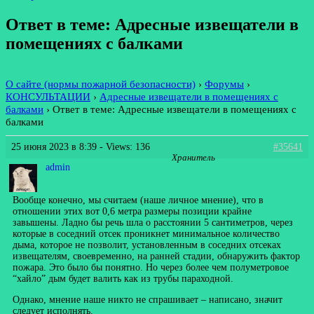
Ответ в теме: Адресные извещатели в
помещениях с балками
О сайте (нормы пожарной безопасности)
›
Форумы
›
КОНСУЛЬТАЦИИ
›
Адресные извещатели в помещениях с
балками
›
Ответ в теме: Адресные извещатели в помещениях с
балками
25 июня 2023 в 8:39
- Views: 136
#35641
Хранитель
admin
Вообще конечно, мы считаем (наше личное мнение), что в
отношении этих вот 0,6 метра размеры позиции крайне
завышены. Ладно бы речь шла о расстоянии 5 сантиметров, через
которые в соседний отсек проникнет минимальное количество
дыма, которое не позволит, установленным в соседних отсеках
извещателям, своевременно, на ранней стадии, обнаружить фактор
пожара. Это было бы понятно. Но через более чем полуметровое
“хайло” дым будет валить как из трубы параходной.
Однако, мнение наше никто не спрашивает – написано, значит
следует исполнять.