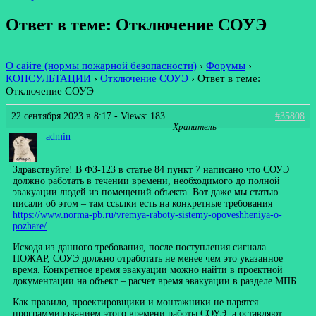
Ответ в теме: Отключение СОУЭ
О сайте (нормы пожарной безопасности)
›
Форумы
›
КОНСУЛЬТАЦИИ
›
Отключение СОУЭ
›
Ответ в теме:
Отключение СОУЭ
22 сентября 2023 в 8:17
- Views: 183
#35808
Хранитель
admin
Здравствуйте! В ФЗ-123 в статье 84 пункт 7 написано что СОУЭ
должно работать в течении времени, необходимого до полной
эвакуации людей из помещений объекта. Вот даже мы статью
писали об этом – там ссылки есть на конкретные требования
https://www.norma-pb.ru/vremya-raboty-sistemy-opoveshheniya-o-
pozhare/
Исходя из данного требования, после поступления сигнала
ПОЖАР, СОУЭ должно отработать не менее чем это указанное
время. Конкретное время эвакуации можно найти в проектной
документации на объект – расчет время эвакуации в разделе МПБ.
Как правило, проектировщики и монтажники не парятся
программированием этого времени работы СОУЭ, а оставляют