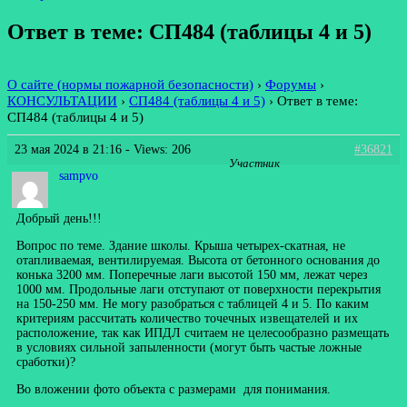
Ответ в теме: СП484 (таблицы 4 и 5)
О сайте (нормы пожарной безопасности)
›
Форумы
›
КОНСУЛЬТАЦИИ
›
СП484 (таблицы 4 и 5)
›
Ответ в теме:
СП484 (таблицы 4 и 5)
23 мая 2024 в 21:16
- Views: 206
#36821
Участник
sampvo
Добрый день!!!
Вопрос по теме. Здание школы. Крыша четырех-скатная, не
отапливаемая, вентилируемая. Высота от бетонного основания до
конька 3200 мм. Поперечные лаги высотой 150 мм, лежат через
1000 мм. Продольные лаги отступают от поверхности перекрытия
на 150-250 мм. Не могу разобраться с таблицей 4 и 5. По каким
критериям рассчитать количество точечных извещателей и их
расположение, так как ИПДЛ считаем не целесообразно размещать
в условиях сильной запыленности (могут быть частые ложные
сработки)?
Во вложении фото объекта с размерами для понимания.