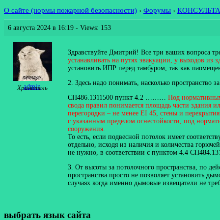
О сайте (нормы пожарной безопасности)
›
Форумы
›
КОНСУЛЬТ
6 августа 2024 в 16:19
- Views: 153
Здравствуйте Дмитрий! Все три ваших вопроса тре
устанавливать на путях эвакуации, у выходов из з
установить ИПР перед тамбуром, так как паомещен
2. Здесь надо понимать, насколько пространство 
admin
Хранитель
СП486.1311500 пункт 4.2 ………
Под нормативным
свода правил понимается площадь части здания 
перегородки – не менее EI 45, стены и перекрыт
с указанным пределом огнестойкости, под норма
сооружения.
То есть, если подвесной потолок имеет соответст
отдельно, исходя из наличия и количества горюче
не нужно, в соответствии с пунктом 4.4 СП484.13
3. От высоты за потолочного пространства, по д
пространства просто не позволяет установить ды
случаях когда именно дымовые извещатели не тре
выбрать язык сайта