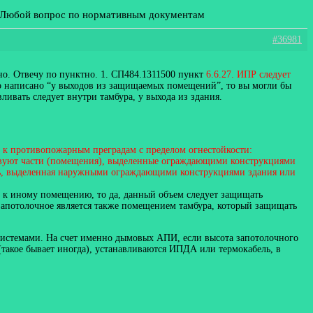
: Любой вопрос по нормативным документам
#36981
тно. Отвечу по пунктно. 1. СП484.1311500 пункт
6.6.27. ИПР следует
сано “у выходов из защищаемых помещений”, то вы могли бы
ливать следует внутри тамбура, у выхода из здания.
 к противопожарным преградам с пределом огнестойкости:
утствуют части (помещения), выделенные ограждающими конструкциями
дь, выделенная наружными ограждающими конструкциями здания или
во к иному помещению, то да, данный объем следует защищать
о запотолочное является также помещением тамбура, который защищать
системами. На счет именно дымовых АПИ, если высота запотолочного
такое бывает иногда), устанавливаются ИПДА или термокабель, в