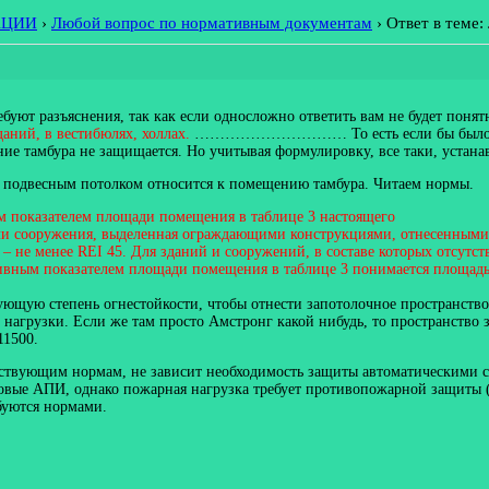
АЦИИ
›
Любой вопрос по нормативным документам
›
Ответ в теме
буют разъяснения, так как если односложно ответить вам не будет поня
даний, в вестибюлях, холлах.
………………………… То есть если бы было напи
ие тамбура не защищается. Но учитывая формулировку, все таки, устанав
за подвесным потолком относится к помещению тамбура. Читаем нормы.
 показателем площади помещения в таблице 3 настоящего
или сооружения, выделенная ограждающими конструкциями, отнесенными
ия – не менее REI 45. Для зданий и сооружений, в составе которых отс
тивным показателем площади помещения в таблице 3 понимается площа
вующую степень огнестойкости, чтобы отнести запотолочное пространст
й нагрузки. Если же там просто Амстронг какой нибудь, то пространств
11500.
ействующим нормам, не зависит необходимость защиты автоматическими 
мовые АПИ, однако пожарная нагрузка требует противопожарной защиты (
буются нормами.