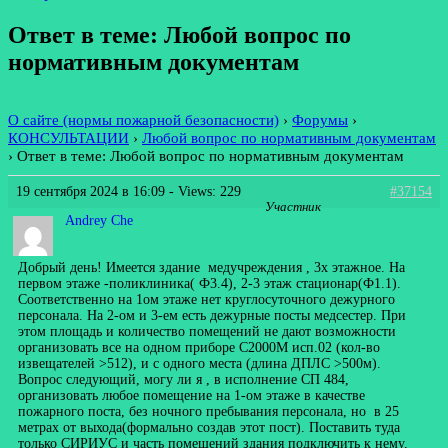
Ответ в теме: Любой вопрос по
нормативным документам
О сайте (нормы пожарной безопасности)
›
Форумы
›
КОНСУЛЬТАЦИИ
›
Любой вопрос по нормативным документам
›
Ответ в теме: Любой вопрос по нормативным документам
19 сентября 2024 в 16:09
- Views: 229
#37154
Участник
Andrey Che
Добрый день! Имеется здание медучреждения , 3х этажное. На
первом этаже -поликлиника( Ф3.4), 2-3 этаж стационар(Ф1.1).
Соответственно на 1ом этаже нет круглосуточного дежурного
персонала. На 2-ом и 3-ем есть дежурные посты медсестер. При
этом площадь и количество помещений не дают возможности
организовать все на одном приборе С2000М исп.02 (кол-во
извещателей >512), и с одного места (длина ДПЛС >500м).
Вопрос следующий, могу ли я , в исполнение СП 484,
организовать любое помещение на 1-ом этаже в качестве
пожарного поста, без ночного пребывания персонала, но в 25
метрах от выхода(формально создав этот пост). Поставить туда
только СИРИУС и часть помещений здания подключить к нему,