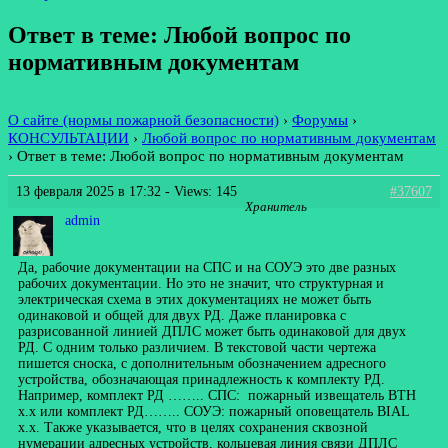
Ответ в теме: Любой вопрос по
нормативным документам
О сайте (нормы пожарной безопасности)
›
Форумы
›
КОНСУЛЬТАЦИИ
›
Любой вопрос по нормативным документам
›
Ответ в теме: Любой вопрос по нормативным документам
13 февраля 2025 в 17:32
- Views: 145
#37607
Хранитель
admin
Да, рабочие документации на СПС и на СОУЭ это две разных
рабочих документации. Но это не значит, что структурная и
электрическая схема в этих документациях не может быть
одинаковой и общей для двух РД. Даже планировка с
разрисованной линией ДПЛС может быть одинаковой для двух
РД. С одним только различием. В текстовой части чертежа
пишется сноска, с дополнительным обозначением адресного
устройства, обозначающая принадлежность к комплекту РД.
Например, комплект РД …….. СПС: пожарный извещатель BTH
x.x или комплект РД…….. СОУЭ: пожарный оповещатель BIAL
x.x. Также указывается, что в целях сохранения сквозной
нумерации адресных устройств, кольцевая линия связи ДПЛС