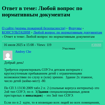
Ответ в теме: Любой вопрос по
нормативным документам
О сайте (нормы пожарной безопасности)
›
Форумы
›
КОНСУЛЬТАЦИИ
›
Любой вопрос по нормативным документам
›
Ответ в теме: Любой вопрос по нормативным документам
16 июля 2025 в 15:08
- Views: 119
#38088
Участник
Andrey Che
Добрый день!
Требуется спроектировать СОУЭ в детском интернате с
круглосуточным пребыванием детей с ограниченными
возможностями по слуху и (или) зрению. Здание 2х этажное,
число детей (койко-мест) -80.
По СП 3.13130.2009 табл.2 п. 2 (спальные корпуса интернаты)–это
2ой тип СОУЭ, по п. 3(
Здания
специализированных домов
престарелых и
инвалидов
) – это 3ий тип СОУЭ.
Если по п.2 идти, то я оповещаю всех людей во всех помещениях,