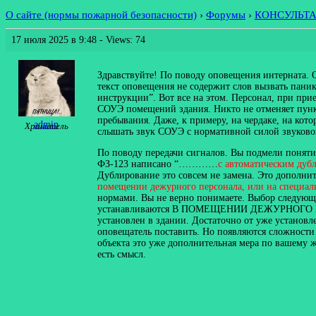
О сайте (нормы пожарной безопасности)
›
Форумы
›
КОНСУЛЬТ
17 июля 2025 в 9:48
- Views: 74
Здравствуйте! По поводу оповещения интерната. О
текст оповещения не содержит слов вызвать пани
инструкции”. Вот все на этом. Персонал, при прие
СОУЭ помещений здания. Никто не отменяет пункт
пребывания. Даже, к примеру, на чердаке, на кото
admin
Хранитель
слышать звук СОУЭ с нормативной силой звуково
По поводу передачи сигналов. Вы подмели понятия
ФЗ-123 написано “…………
с автоматическим дуб
Дублирование это совсем не замена. Это дополните
помещении дежурного персонала, или на специал
нормами. Вы не верно понимаете. Выбор следующ
устанавливаются В ПОМЕЩЕНИИ ДЕЖУРНОГО ПЕРСОН
установлен в здании. Достаточно от уже установ
оповещатель поставить. Но появляются сложности 
объекта это уже дополнительная мера по вашему ж
есть смысл.