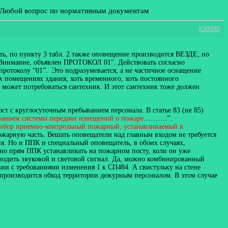
: Любой вопрос по нормативным документам
#38090
ть, по пункту 3 табл. 2 также оповещение производится ВЕЗДЕ, но
 “Внимание, объявлен ПРОТОКОЛ 01″. Действовать согласно
о протоколу “01”. Это подразумевается, а не частичное оснащение
х помещениях здания, хоть временного, хоть постоянного
да может потребоваться сантехник. И этот сантехник тоже должен
ст с круглосуточным пребыванием персонала. В статье 83 (не 85)
ванием системы передачи извещений о пожаре
……….”.
ибор приемно-контрольный пожарный, устанавливаемый в
ожарную часть. Вешать оповещатели над главным входом не требуется
. Но и ППК и специальный оповещатель, в обоих случаях,
 прям ППК устанавливать на пожарном посту, коли он уже
водить звуковой и световой сигнал. Да, можно комбинированный
ии с требованиями изменения 1 к СП484. А свистульку на стене
х производится обход территории дежурным персоналом. В этом случае