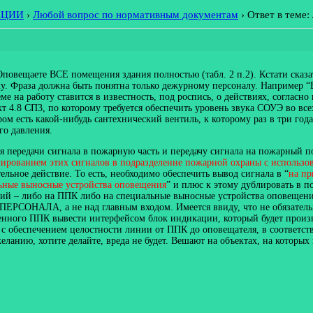
АЦИИ
›
Любой вопрос по нормативным документам
›
Ответ в теме
повещаете ВСЕ помещения здания полностью (табл. 2 п.2). Кстати сказа
ку. Фраза должна быть понятна только дежурному персоналу. Например
ме на работу ставится в известность, под роспись, о действиях, согласн
 4.8 СП3, по которому требуется обеспечить уровень звука СОУЭ во все
ром есть какой-нибудь сантехнический вентиль, к которому раз в три го
го давления.
 передачи сигнала в пожарную часть и передачу сигнала на пожарный по
лированием этих сигналов в подразделение пожарной охраны с использо
льное действие. То есть, необходимо обеспечить вывод сигнала в “
на пр
ьные выносные устройства оповещения
” и плюс к этому дублировать в п
ий – либо на ППК либо на специальные выносные устройства оповещения
АЛА, а не над главным входом. Имеется ввиду, что не обязательно
ленного ППК вывести интерфейсом блок индикации, который будет произ
с обеспечением целостности линии от ППК до оповещателя, в соответств
еланию, хотите делайте, вреда не будет. Вешают на объектах, на которы