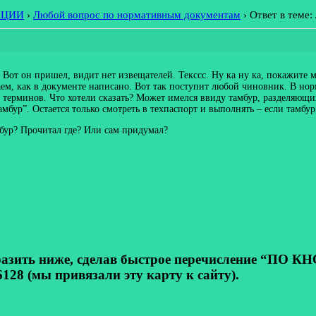
АЦИИ
›
Любой вопрос по нормативным документам
›
Ответ в теме
. Вот он пришел, видит нет извещателей. Текссс. Ну ка ну ка, покажите 
таем, как в документе написано. Вот так поступит любой чиновник. В нор
ле терминов. Что хотели сказать? Может имелся ввиду тамбур, разделяю
бур”. Остается только смотреть в техпаспорт и выполнять – если тамбур,
мбур? Прочитал где? Или сам придумал?
ь ниже, сделав быстрое перечисление “ПО КНОП
128 (мы привязали эту карту к сайту).