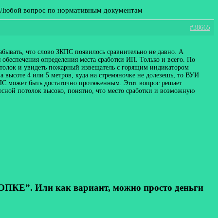
: Любой вопрос по нормативным документам
#38665
забывать, что слово ЗКПС появилось сравнительно не давно. А
я обеспечения определения места сработки ИП. Только и всего. По
потолок и увидеть пожарный извещатель с горящим индикатором
высоте 4 или 5 метров, куда на стремяночке не долезешь, то ВУИ
КПС может быть достаточно протяженным. Этот вопрос решает
весной потолок высоко, понятно, что место сработки и возможную
КЕ”. Или как вариант, можно просто деньги