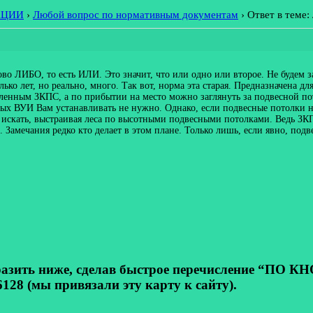
АЦИИ
›
Любой вопрос по нормативным документам
›
Ответ в теме
ово ЛИБО, то есть ИЛИ. Это значит, что или одно или второе. Не будем 
ько лет, но реально, много. Так вот, норма эта старая. Предназначена дл
деленным ЗКПС, а по прибытии на место можно заглянуть за подвесной 
х ВУИ Вам устанавливать не нужно. Однако, если подвесные потолки на 
ю искать, выстраивая леса по высотными подвесными потолками. Ведь З
Замечания редко кто делает в этом плане. Только лишь, если явно, под
ь ниже, сделав быстрое перечисление “ПО КНОП
128 (мы привязали эту карту к сайту).