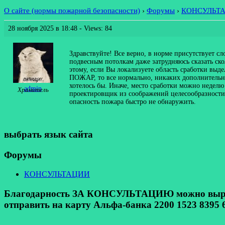
О сайте (нормы пожарной безопасности)
›
Форумы
›
КОНСУЛЬТ
28 ноября 2025 в 18:48
- Views: 84
Здравствуйте! Все верно, в норме присутствует сл
подвесным потолкам даже затрудняюсь сказать скол
этому, если Вы локализуете область сработки вы
ПОЖАР, то все нормально, никаких дополнительны
хотелось бы. Иначе, место сработки можно недел
admin
Хранитель
проектировщик из соображений целесообразности. 
опасность пожара быстро не обнаружить.
выбрать язык сайта
Форумы
КОНСУЛЬТАЦИИ
Благодарность ЗА КОНСУЛЬТАЦИЮ можно выразит
отправить на карту Альфа-банка 2200 1523 8395 6