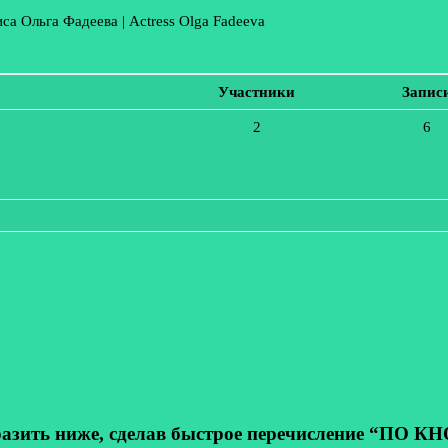
са Ольга Фадеева | Actress Olga Fadeeva
Участники
Запис
2
6
ь ниже, сделав быстрое перечисление “ПО КНОП