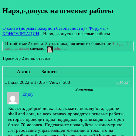
Наряд-допуск на огневые работы
О сайте (нормы пожарной безопасности)
›
Форумы
›
КОНСУЛЬТАЦИИ
›
Наряд-допуск на огневые работы
В этой теме 2 ответа, 2 участника, последнее обновление
4 года, 2
месяца назад
сделано
admin
.
Просмотр 2 веток ответов
Автор
Записи
31 мая 2022 в 17:05
- Views: 588
#34624
Участник
Enjoy
Коллеги, добрый день. Подскажите пожалуйста, здание
shell and core, на всех этажах проводятся огневые работы,
которые проводит одна подрядная организация в которой
более 70 человек. Подскажите пожалуйста закономерное
ли требование управляющей компании о том, что на
каждый этаж был отдельный наряд допуск? Можно ли как