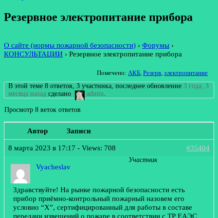
Резервное электропитание прибора
О сайте (нормы пожарной безопасности)
›
Форумы
›
КОНСУЛЬТАЦИИ
›
Резервное электропитание прибора
Помечено:
АКБ
,
Резерв
,
электропитание
В этой теме 8 ответов, 3 участника, последнее обновление
3 года, 3
месяца назад
сделано
admin
.
Просмотр 8 веток ответов
Автор
Записи
8 марта 2023 в 17:17
- Views: 708
#35404
Участник
Vyacheslav
Здравствуйте! На рынке пожарной безопасности есть
прибор приёмно-контрольный пожарный назовем его
условно “Х”, сертифицированный для работы в составе
передачи извещений о пожаре в соответствии с ТР ЕАЭС