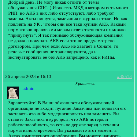
Добрый день. Не могу никак отойти от темы
обслуживания СПС. ) Итак есть МКД в котором есть много
РИП, но АКБ в них либо отсутствуют, либо требуют
замены. Акты пишутся, замечания в журналы тоже. Но как
повлиять на УК , чтобы они всё таки купили АКБ. Какими
нормативно правовыми мерам ответственности их можно
“припугнуть”. Я так понимаю обслуживающая компания
не должна покупать АКБ если это не предусмотрено
договором. При чем если АКБ не хватает в Сонате, то
речевые сообщения не транслируются, да и
эксплуатировать ее без АКБ запрещено, как и РИПы.
26 апреля 2023 в 16:13
#35513
Хранитель
admin
Здравствуйте! В Ваши обязанности обслуживающей
организации не входит пугание Заказчика или попытки его
заставить что либо модернизировать или заменить. Вы
ставите Заказчика в курс дела, что АКБ потеряли
работоспособность, то есть не держат заряд в течении
нормативного времени. Вы указываете этот момент в
Актах комплексного опробования. Вы можете написать