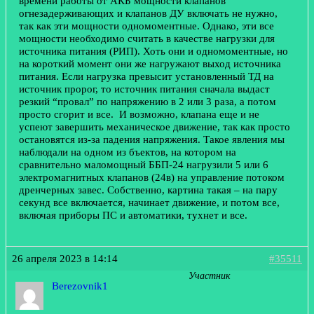
времени работы от АКБ мощности клапанов
огнезадерживающих и клапанов ДУ включать не нужно,
так как эти мощности одномоментные. Однако, эти все
мощности необходимо считать в качестве нагрузки для
источника питания (РИП). Хоть они и одномоментные, но
на короткий момент они же нагружают выход источника
питания. Если нагрузка превысит установленный ТД на
источник пророг, то источник питания сначала выдаст
резкий “провал” по напряжению в 2 или 3 раза, а потом
просто сгорит и все. И возможно, клапана еще и не
успеют завершить механическое движение, так как просто
остановятся из-за падения напряжения. Такое явления мы
наблюдали на одном из бъектов, на котором на
сравнительно маломощный ББП-24 нагрузили 5 или 6
электромагнитных клапанов (24в) на управление потоком
дренчерных завес. Собственно, картина такая – на пару
секунд все включается, начинает движение, и потом все,
включая приборы ПС и автоматики, тухнет и все.
26 апреля 2023 в 14:14
#35511
Участник
Berezovnik1