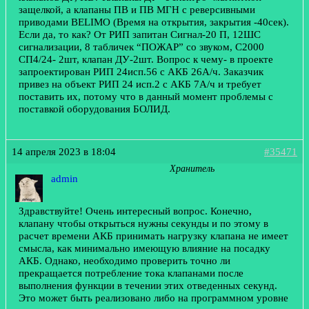
защелкой, а клапаны ПВ и ПВ МГН с реверсивными
приводами BELIMO (Время на открытия, закрытия -40сек).
Если да, то как? От РИП запитан Сигнал-20 П, 12ШС
сигнализации, 8 табличек “ПОЖАР” со звуком, С2000
СП4/24- 2шт, клапан ДУ-2шт. Вопрос к чему- в проекте
запроектирован РИП 24исп.56 с АКБ 26А/ч. Заказчик
привез на объект РИП 24 исп.2 с АКБ 7А/ч и требует
поставить их, потому что в данный момент проблемы с
поставкой оборудования БОЛИД.
14 апреля 2023 в 18:04
#35471
Хранитель
admin
Здравствуйте! Очень интересный вопрос. Конечно,
клапану чтобы открыться нужны секунды и по этому в
расчет времени АКБ принимать нагрузку клапана не имеет
смысла, как минимально имеющую влияние на посадку
АКБ. Однако, необходимо проверить точно ли
прекращается потребление тока клапанами после
выполнения функции в течении этих отведенных секунд.
Это может быть реализовано либо на программном уровне