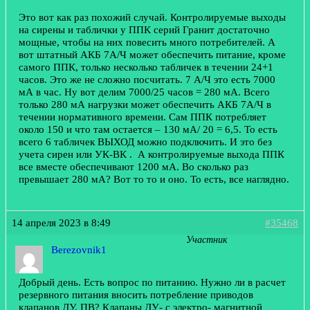
Это вот как раз похожий случай. Контролируемые выходы
на сирены и таблички у ППК серий Гранит достаточно
мощные, чтобы на них повесить много потребителей. А
вот штатный АКБ 7А/Ч может обеспечить питание, кроме
самого ППК, только несколько табличек в течении 24+1
часов. Это же не сложно посчитать. 7 А/Ч это есть 7000
мА в час. Ну вот делим 7000/25 часов = 280 мА. Всего
только 280 мА нагрузки может обеспечить АКБ 7А/Ч в
течении нормативного времени. Сам ППК потребляет
около 150 и что там остается – 130 мА/ 20 = 6,5. То есть
всего 6 табличек ВЫХОД можно подключить. И это без
учета сирен или УК-ВК . А контролируемые выхода ППК
все вместе обеспечивают 1200 мА. Во сколько раз
превышает 280 мА? Вот то то и оно. То есть, все наглядно.
14 апреля 2023 в 8:49
#35468
Участник
Berezovnik1
Добрый день. Есть вопрос по питанию. Нужно ли в расчет
резервного питания вносить потребление приводов
клапанов ДУ, ПВ? Клапаны ДУ- с электро- магнитной