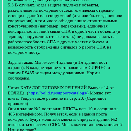
5.3 В случаях, когда защите подлежат объекты,
разделенные на пожарные отсеки, комплексы отдельно
стоящих зданий или сооружений (два или более здания или
сооружения), в том числе объединенные строительными
конструкциями (например, переходами), единичная
неисправность линий связи СПА в одной части объекта (в
здании, сооружении, отсеке и т. п.) не должна влиять на
работоспособность СПА в других частях объекта и
возможность отображения сигналов о работе СПА на
пожарном посту.
Задача такая. Мы имеем 4 здания (в 1м здании пост
охраны). В каждое здание устанавливаем СИРИУС и
тащим RS485 кольцом между зданиями. Нормы
соблюдены.
Читая КАТАЛОГ ТИПОВЫХ РЕШЕНИЙ Выпуск 14 от
БОЛИДа. (
https://bolid.ru/support/catalogs/
) Можно тут
взять. Увидел такое решение на стр. 20. (Скриншот
приложил)
Они в здание №2 поставили ШПС24 исп. 10 и соединили
485 интерфейсом. Получается, если в здании поста
пожарного будут менять/отключать сириус, в здании №2
отключиться система СПС. Мне кажется так нельзя делать?
Или я не прав?