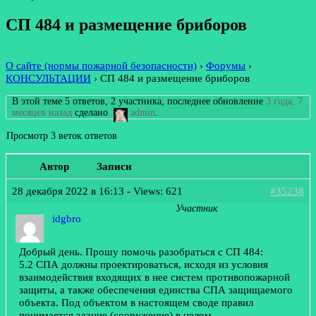
СП 484 и размещение бриборов
О сайте (нормы пожарной безопасности)
›
Форумы
›
КОНСУЛЬТАЦИИ
›
СП 484 и размещение бриборов
В этой теме 5 ответов, 2 участника, последнее обновление
3 года, 7
месяцев назад
сделано
admin
.
Просмотр 3 веток ответов
Автор
Записи
28 декабря 2022 в 16:13
- Views: 621
#35238
Участник
idgbro
Добрый день. Прошу помочь разобраться с СП 484:
5.2 СПА должны проектироваться, исходя из условия
взаимодействия входящих в нее систем противопожарной
защиты, а также обеспечения единства СПА защищаемого
объекта. Под объектом в настоящем своде правил
понимается здание (сооружение) в целом.