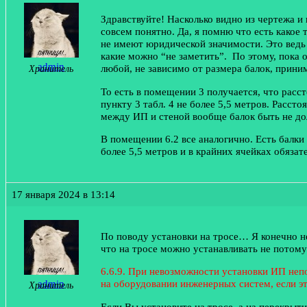
Здравствуйте! Насколько видно из чертежа и
совсем понятно. Да, я помню что есть какое
не имеют юридической значимости. Это ведь 
какие можно “не заметить”. По этому, пока
admin
любой, не зависимо от размера балок, приним
Хранитель
То есть в помещении 3 получается, что расст
пункту 3 табл. 4 не более 5,5 метров. Расст
между ИП и стеной вообще балок быть не дол
В помещении 6.2 все аналогично. Есть балки
более 5,5 метров и в крайних ячейках обяза
17 января 2024 в 13:14
По поводу установки на тросе… Я конечно не
что на тросе можно устанавливать не потом
6.6.9. При невозможности установки ИП непо
admin
на оборудовании инженерных систем, если
Хранитель
Если Вы установите на тросе, а на перекрыт