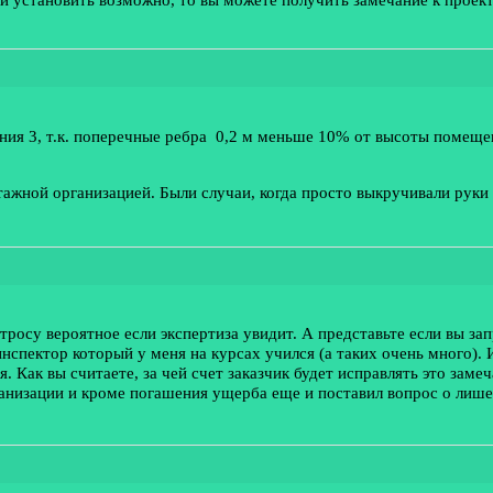
ния 3, т.к. поперечные ребра 0,2 м меньше 10% от высоты помеще
тажной организацией. Были случаи, когда просто выкручивали руки 
тросу вероятное если экспертиза увидит. А представьте если вы за
нспектор который у меня на курсах учился (а таких очень много). 
я. Как вы считаете, за чей счет заказчик будет исправлять это за
ганизации и кроме погашения ущерба еще и поставил вопрос о лише