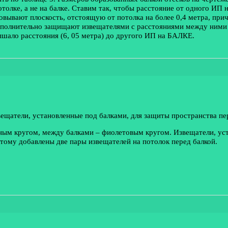
олке, а не на балке. Ставим так, чтобы расстояние от одного ИП н
овывают плоскость, отстоящую от потолка на более 0,4 метра, при
дополнительно защищают извещателями с расстояниями между ними а
шало расстояния (6, 05 метра) до другого ИП на БАЛКЕ.
щатели, установленные под балками, для защиты пространства пер
еным кругом, между балками – фиолетовым кругом. Извещатели, ус
тому добавлены две пары извещателей на потолок перед балкой.