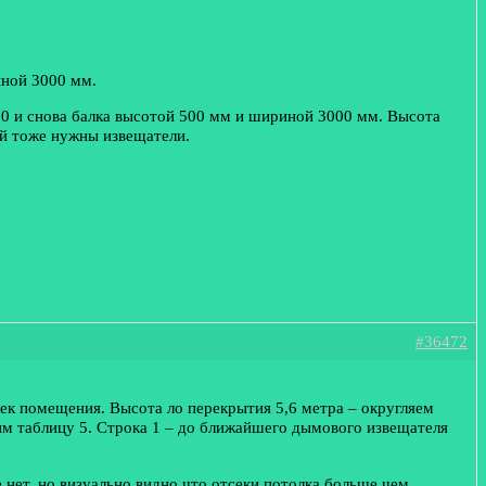
иной 3000 мм.
00 и снова балка высотой 500 мм и шириной 3000 мм. Высота
ой тоже нужны извещатели.
#36472
ерек помещения. Высота ло перекрытия 5,6 метра – округляем
им таблицу 5. Строка 1 – до ближайшего дымового извещателя
 нет, но визуально видно что отсеки потолка больше чем