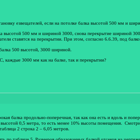
ановку езвещателей, если на потолке балка высотой 500 мм и шир
алка высотой 500 мм и шириной 3000, снова перекрытие шириной 30
тели ставятся на перекрытии. При этом, согласно 6.6.39, под балк
балка 500 высотой, 3000 шириной.
С, каждые 3000 мм как на балке, так и перекрытии?
рокая балка продольно-поперечная, так как она есть и вдоль и поп
ка высотой 0,5 метра, то есть менее 10% высоты помещения. Смотр
таблица 2 строка 2 – 6,05 метров.
ть по таблице 5. Размеров образованных балкой отсеков на чертеже