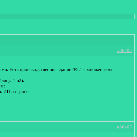
#36403
ами. Есть производственное здание Ф5.1 с множеством
блицы 1 и2).
ем:
ь ИП на тросе.
?
#36405