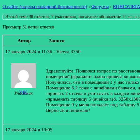
О сайте (нормы пожарной безопасности)
›
Форумы
›
КОНСУЛЬТ
В этой теме 38 ответов, 7 участников, последнее обновление
10 месяце
Просмотр 31 ветки ответов
Автор
Записи
17 января 2024 в 11:36
- Views: 3750
Здравствуйте. Появился вопрос по расстано
помещений (фрагмент плана привела во влож
Получилось, что в помещении 3 у нас только 
Помещение 6.2 тоже с линейными балками, но
VIK
-принять 2 отсека и учитывать в каждом лин
Участник
-применить таблицу 5 (ячейки габ. 3250х1300
Помещение 9 у меня попадает под таблицу 5
Верно ли я понимаю?
17 января 2024 в 13:05