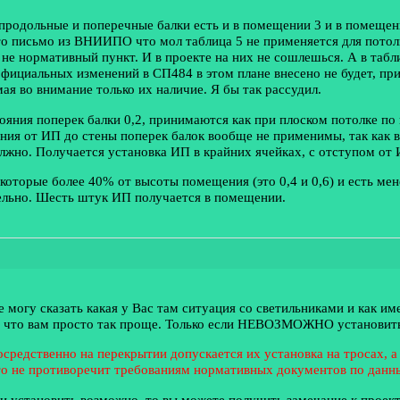
 продольные и поперечные балки есть и в помещении 3 и в помещен
 то письмо из ВНИИПО что мол таблица 5 не применяется для потол
не нормативный пункт. И в проекте на них не сошлешься. А в табл
 официальных изменений в СП484 в этом плане внесено не будет, п
ая во внимание только их наличие. Я бы так рассудил.
ояния поперек балки 0,2, принимаются как при плоском потолке по 
ояния от ИП до стены поперек балок вообще не применимы, так как 
жно. Получается установка ИП в крайних ячейках, с отступом от И
 которые более 40% от высоты помещения (это 0,4 и 0,6) и есть ме
тельно. Шесть штук ИП получается в помещении.
 могу сказать какая у Вас там ситуация со светильниками и как им
у что вам просто так проще. Только если НЕВОЗМОЖНО установить 
средственно на перекрытии допускается их установка на тросах, а
 это не противоречит требованиям нормативных документов по 
ии установить возможно, то вы можете получить замечание к проект