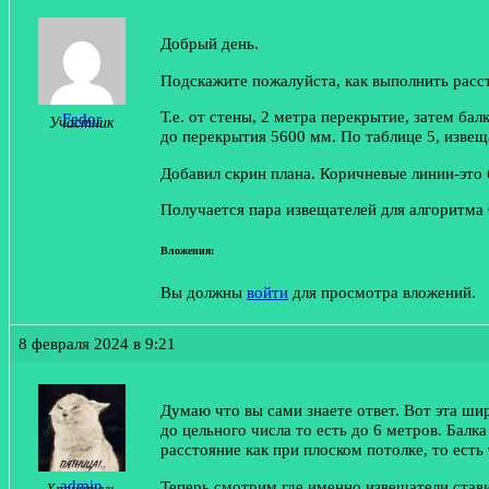
Добрый день.
Подскажите пожалуйста, как выполнить расст
Т.е. от стены, 2 метра перекрытие, затем б
Fedor
Участник
до перекрытия 5600 мм. По таблице 5, извеща
Добавил скрин плана. Коричневые линии-это 
Получается пара извещателей для алгоритма 
Вложения:
Вы должны
войти
для просмотра вложений.
8 февраля 2024 в 9:21
Думаю что вы сами знаете ответ. Вот эта ши
до цельного числа то есть до 6 метров. Бал
расстояние как при плоском потолке, то есть 
admin
Теперь смотрим где именно извещатели стави
Хранитель