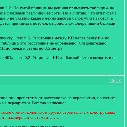
ии 6.2. По какой причине вы решили применять таблицу 4 не
ков с балками различной высоты. Но я считаю, что эти письма
ице 5 не указано какие именно высоты балок учитываются, а
ридется принимать потолок с продольно-поперечными балками
пункту 1 табл. 5. Расстояния между ИП через балку 0,4 по
в таблице 5 это расстояние не определено. Следовательно
П до балки и стены по 0,5 метра.
нее 40% – это 0,2. Установка ИП до ближайшего извещателя не
#36407
енно они препятствуют расстановке на перекрытии, но учтите,
на перекрытии. Вот так написано:
 также стенах, колоннах и других строительных конструкциях,
данным инженерным системам………
у на основании указанного пункта.