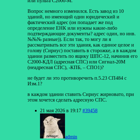
или пульта С2000-М.
Вопрос немного изменился. Есть завод из 10
зданий, но имеющий один юридический и
фактический адрес (он попадает же под
определение ЕНК или нужны какие-либо
подтверждающие документы? адрес один, но инв.
№№№ разные)). Если так, то могу ли я
рассматривать все эти здания, как единое целое и
голову (Сириус) поставить в сторожке, а в каждом
здании разместить по ящику ШПС-12, начинив его
С2000-КДЛ (адресная СПС) или Сигнал-20М
(неадресная СПС), -КПБ, – СПО1)?
не будет ли это противоречить п.5.23 СП484 с
Изм.1?
в каждом здании ставить Сириус жирновато, при
этом хочется сделать адресную СПС.
21 мая 2026 в 19:17
#39458
admin