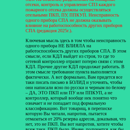
отсеки, контроль и управление
СПЗ каждого
пожарного отсека должны осуществляться
отельными ПКП, ПУ,
ППКУП. Неисправность
одного прибора СПА не должна оказывать
влияние на
работоспособность других приборов
СПА (редакция 2025г.).
Ключевая мысль здесь в том чтобы неисправность
одного прибора НЕ ВЛИЯЛА на
работоспособность других приборов СПА. В этом
смысле, если КДЛ выйдет из строя, то где то
сетевой контроллер отразит потерю связи с этим
КДЛ. Прочие другие КДЛ продолжат работать. В
этом смысле требование пункта выполняется
фактически. А вот формально, Вам придется все
таки писать письмо в БОЛИД и уточнять, чтобы
они написали ясно по русски и черным по белому
– ДА, ЭТО ПКП или ПУ или ППКУП, а не
контроллер, который вообще нек понятно что
означает и не попадает под формальную
классификацию. Вот товарищ, в переписке
которую Вы читали, напротив, пытается
отмазаться от 20% резерва адресов, доказывая, что
нет, это не ПКП. Вы вот напротив, хотите чтобы
всеж таки, ПКП было. Иначе, получается, как бы