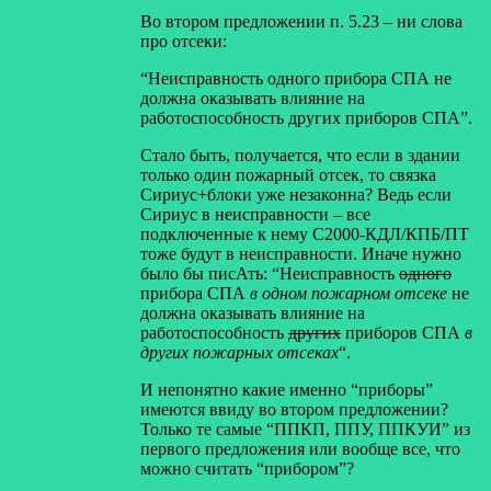
Во втором предложении п. 5.23 – ни слова
про отсеки:
“Неисправность одного прибора СПА не
должна оказывать влияние на
работоспособность других приборов СПА”.
Стало быть, получается, что если в здании
только один пожарный отсек, то связка
Сириус+блоки уже незаконна? Ведь если
Сириус в неисправности – все
подключенные к нему С2000-КДЛ/КПБ/ПТ
тоже будут в неисправности. Иначе нужно
было бы писАть: “Неисправность
одного
прибора СПА
в одном пожарном отсеке
не
должна оказывать влияние на
работоспособность
других
приборов СПА
в
других пожарных отсеках
“.
И непонятно какие именно “приборы”
имеются ввиду во втором предложении?
Только те самые “ППКП, ППУ, ППКУИ” из
первого предложения или вообще все, что
можно считать “прибором”?