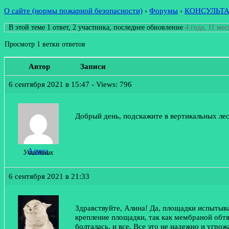
О сайте (нормы пожарной безопасности)
›
Форумы
›
КОНСУЛЬТ
В этой теме 1 ответ, 2 участника, последнее обновление
4 года, 11 ме
Просмотр 1 ветки ответов
Автор
Записи
6 сентября 2021 в 15:47
- Views: 796
Добрый день, подскажите в вертикальных л
Алина
Участник
6 сентября 2021 в 21:33
Здравствуйте, Алина! Да, площадки испытыва
крепление площадки, так как мембраной обтя
болталась, и все. Все это не надежно и угр