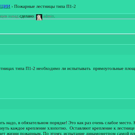
АЦИИ
›
Пожарные лестницы типа П1-2
сяцев назад
сделано
admin
.
естницах типа П1-2 необходимо ли испытывать прямоугольные пло
ть надо, в обязательном порядке! Это как раз очень слабое место.
нуть каждое крепление хлопотно. Оставляют крепление к лестнице
ожает жизни пожарным. По этому, испытание динамометром самой п