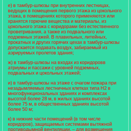
е) в тамбур-шлюзы при внутренних лестницах,
ведущих в помещения первого этажа из цокольного
этажа, в помещениях которого применяются или
хранятся горючие вещества и материалы, из
цокольного этажа с коридорами без естественного
проветривания, а также из подвального или
подземных этажей. В плавильных, литейных,
прокатных и других горячих цехах в тамбур-шлюзы
допускается подавать воздух, забираемый из
аэрируемых пролетов здания;
ж) в тамбур-шлюзы на входах из коридоровв
атриумы и пассажи с уровней подземных,
подвальных и цокольных этажей;
и) в тамбур-шлюзы на этаже с очагом пожара при
незадымляемых лестничных клетках типа Н2 в
многофункциональных зданиях и комплексах
высотой более 28 м, в жилых зданиях высотой
более 75 м, в общественных зданиях высотой
более 50 м;
к) в нижние части помещений (в том числе
коридоров), защищаемых системами вытяжной
противодымной вентиляции, – для возмещения