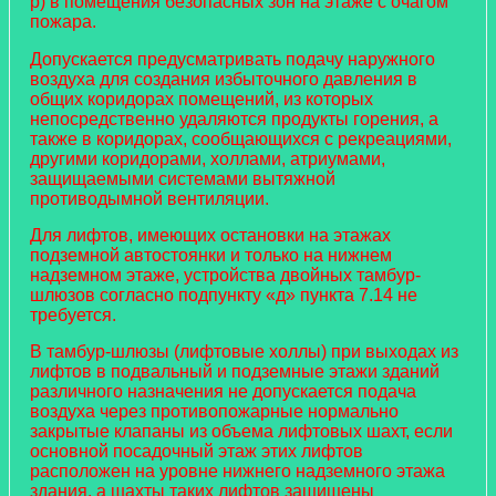
р) в помещения безопасных зон на этаже с очагом
пожара.
Допускается предусматривать подачу наружного
воздуха для создания избыточного давления в
общих коридорах помещений, из которых
непосредственно удаляются продукты горения, а
также в коридорах, сообщающихся с рекреациями,
другими коридорами, холлами, атриумами,
защищаемыми системами вытяжной
противодымной вентиляции.
Для лифтов, имеющих остановки на этажах
подземной автостоянки и только на нижнем
надземном этаже, устройства двойных тамбур-
шлюзов согласно подпункту «д» пункта 7.14 не
требуется.
В тамбур-шлюзы (лифтовые холлы) при выходах из
лифтов в подвальный и подземные этажи зданий
различного назначения не допускается подача
воздуха через противопожарные нормально
закрытые клапаны из объема лифтовых шахт, если
основной посадочный этаж этих лифтов
расположен на уровне нижнего надземного этажа
здания, а шахты таких лифтов защищены