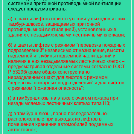
системами приточной противодымной вентиляции
следует предусматривать:
а) в шахты лифтов (при отсутствии у выходов из них
тамбур-шлюзов, защищаемых приточной
противодымной вентиляцией), установленных в
зданиях с незадымляемыми лестничными клетками;
б) в шахты лифтов с режимом “перевозка пожарных
подразделений” независимо от назначения, высоты
надземной и глубины подземной части зданий и
наличия в них незадымляемых лестничных клеток –
предусматривая отдельные системы согласно ГОСТ
Р 53296(кроме общих конструктивно
неразделенных шахт для лифтов с режимом
“перевозка пожарных подразделений” и для лифтов
с режимом “пожарная опасность”;
г) в тамбур-шлюзы на этаже с очагом пожара при
незадымляемых лестничных клетках типа Н3;
д) в тамбур-шлюзы, парно-последовательно
расположенные при выходах из лифтов в
помещения хранения автомобилей подземных
автостоянок;