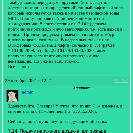
тамбур-шлюз, перед двумя другими (в т.ч. лифт для
доступа пожарных подразделений) единый лифтовый холл,
который используется также в качестве безопасной зоны
МГН. Прошу поправить (при необходимости) по
дымоудалению. В соответствии с п.7.14 п) делаем
приточную противодымную вентиляцию, т.к. есть выход в
подвал. Причем предусматриваем ее
только
в тамбур-
шлюзе подвального этажа. В надземных этажах нет.
В лифтовых холлах (на 2 лифта) согласно п. 7.14р) СП
7.13130.2009, и п. 6.2.27 СП 59.13330.2020 также
предусматриваем приточную противодымную
вентиляцию. Но уже на всех этажах.
Все верно?
29 октября 2021 в 12:21
#34187
Хранитель
admin
Здравствуйте, Эльвира! Учтите, что пункт 7.14 изменен, в
соответствии с Изменением 1 от 27.02.2020г.
Сейчас данный пункт звучит следующим образом:
7.14. Подачу наружного воздуха при пожаре