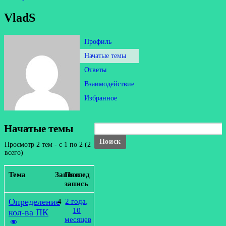
VladS
Профиль
Начатые темы
Ответы
Взаимодействие
Избранное
Начатые темы
Просмотр 2 тем - с 1 по 2 (2
всего)
Тема
Записи
Последняя
запись
Определение
4
2 года,
10
кол-ва ПК
месяцев