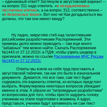
– одинаковый ответ? Заглянули в августовский вариант –
на вопрос 311 надо ответить «
в незадымляемых
лестничных клетках
», а на вопрос 312, соответственно –
«
в безопасных зонах
». Вот оно че! Как догадываться мы
должны, что там они имеют ввиду?
Ну ладно, закругляю стеб над талантливыми
российскими разработчиками Распоряжений. Эти
примеры долго можно приводить – там еще много
“забавных” тем можно найти. Скачать Распоряжение
№1443 от 27.12.2022г. в ПДФ, чтобы узреть шедевр в
оригинале, можно по ссылке
Распоряжение МЧС России
№1443 от 27.12.2022г.
Ответы мы взяли на себя труд проставить в
августовской табличке, так как это было в изначальном
документе. Думается, что все таки, сам тест будет
содержать эти варианты ответов, из которых предстоит
выбрать. Формулировка некоторых вопросов убеждает
именно в этом. А убрали их “хитромудные разработчики”
из вопросника для того, чтобы просто задурить голову
ученикам на этапе подготовки к экзамену. А вдруг,
представьте, ученики будут запоминать не сам текст