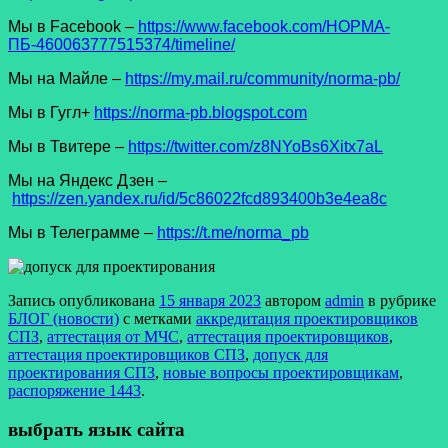
Мы в Facеbook –
https://www.facebook.com/НОРМА-
ПБ-460063777515374/timeline/
Мы на Майле –
https://my.mail.ru/community/norma-pb/
Мы в Гугл+
https://norma-pb.blogspot.com
Мы в Твитере –
https://twitter.com/z8NYoBs6Xitx7aL
Мы на Яндекс Дзен –
https://zen.yandex.ru/id/5c86022fcd893400b3e4ea8c
Мы в Телеграмме –
https://t.me/norma_pb
Запись опубликована
15 января 2023
автором
admin
в рубрике
БЛОГ (новости)
с метками
аккредитация проектировщиков
СПЗ
,
аттестация от МЧС
,
аттестация проектировщиков
,
аттестация проектировщиков СПЗ
,
допуск для
проектирования СПЗ
,
новые вопросы проектировщикам
,
распоряжение 1443
.
выбрать язык сайта