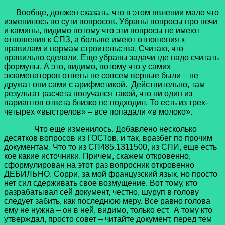
Вообще, должен сказать, что в этом явлении мало что
изменилось по сути вопросов. Убраны вопросы про печи
и камины, видимо потому что эти вопросы не имеют
отношения к СПЗ, а больше имеют отношения к
правилам и нормам строительства. Считаю, что
правильно сделали. Еще убраны задачи где надо считать
формулы. А это, видимо, потому что у самих
экзаменаторов ответы не совсем верные были – не
дружат они сами с арифметикой. Действительно, там
результат расчета получался такой, что ни один из
вариантов ответа близко не подходил. То есть из трех-
четырех «выстрелов» – все попадали «в молоко».
Что еще изменилось. Добавлено несколько
десятков вопросов из ГОСТов, и так, вразбег по прочим
документам. Что то из СП485.1311500, из СПИ, еще есть
кое какие источники. Причем, скажем откровенно,
сформулирован на этот раз вопросник откровенно
ДЕБИЛЬНО. Сорри, за мой французский язык, но просто
нет сил сдерживать свое возмущение. Вот тому, кто
разрабатывал сей документ, честно, шуруп в голову
следует забить, как последнюю меру. Все равно голова
ему не нужна – он в ней, видимо, только ест. А тому кто
утверждал, просто совет – читайте документ, перед тем