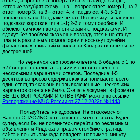
ответа, а просто его номер? Типа есть вундеркинды,
которые зазубрят схему – на 1 вопрос ответ номер 1, на 2
ответ номер 3, на 3 – ответ 4, и так далее, 4-3, 5-1 и
пошло поехало. Нет, даже не так. Вот возьмут и напишут
подсказки короткие типа 1-1; 2-3 и тому подобное. И
обклеют сам комп вокруг стикерами с подсказками. И
сдадут без проблем экзамен и возрадуются и не станут
платить различным помогаторам и иссякнут ручейки
финансовых вливаний и вилла на Канарах останется не
достроенной.
Но вернемся к вопросам-ответам. В общем, с 1 по
527 вопрос остались старыми и соответственно, с
несколькими вариантами ответов. Последние 4-5
десятков вопросов содержат, как вы понимаете, всего
один ответ, так как они вновь включенные. Нескольких
вариантов ответа не было. Скачать документ в формате
ВЕРД с ВОПРОСАМИ И ОТВЕТАМИ можно по ссылке
Распоряжение МЧС России от 27.12.2022г. №1443
Пользуйтесь, на здоровье. Не откажемся от
Вашего СПАСИБО, кто захочет нам его сказать. Будет
супер, если Вы не поленитесь перейти по рекламным
объявлениям Яндекса в правом столбике страницы
сайта и побыть там куда попадете, например, минуту.