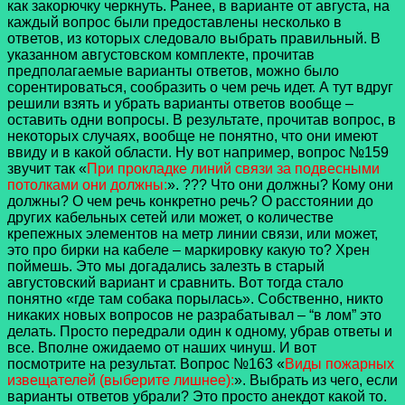
как закорючку черкнуть. Ранее, в варианте от августа, на
каждый вопрос были предоставлены несколько в
ответов, из которых следовало выбрать правильный. В
указанном августовском комплекте, прочитав
предполагаемые варианты ответов, можно было
сорентироваться, сообразить о чем речь идет. А тут вдруг
решили взять и убрать варианты ответов вообще –
оставить одни вопросы. В результате, прочитав вопрос, в
некоторых случаях, вообще не понятно, что они имеют
ввиду и в какой области. Ну вот например, вопрос №159
звучит так «
При прокладке линий связи за подвесными
потолками они должны:
». ??? Что они должны? Кому они
должны? О чем речь конкретно речь? О расстоянии до
других кабельных сетей или может, о количестве
крепежных элементов на метр линии связи, или может,
это про бирки на кабеле – маркировку какую то? Хрен
поймешь. Это мы догадались залезть в старый
августовский вариант и сравнить. Вот тогда стало
понятно «где там собака порылась». Собственно, никто
никаких новых вопросов не разрабатывал – “в лом” это
делать. Просто передрали один к одному, убрав ответы и
все. Вполне ожидаемо от наших чинуш.
И вот
посмотрите на результат. Вопрос №163 «
Виды пожарных
извещателей (выберите лишнее):
». Выбрать из чего, если
варианты ответов убрали? Это просто анекдот какой то.