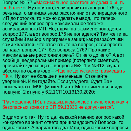
Вопрос №177 «
Максимальное расстояние должно быть
не более:
». Ну понятно, если прочитать вопрос 176, где
речь идет о минимальном расстоянии от аспирационного
ИП до потолка, то можно сделать вывод, что теперь
следующий вопрос про максимальное того же
аспирационного ИП. Но, вдруг, на экзамене попадется
вопрос 177, а вот вопрос 176 не попадется? Там же типа,
случайный выбор в программе зашит, как разработчики
сами хвалятся. Что отвечать то на вопрос, если просто
выпадет вопрос 177, без вопроса 176? Про какие
максимальные расстояния речь? От чего до чего? А вот
вообще шедевральный пример (потерпите смеяться,
прочитайте до конца) – вопросы №311 и №312 звучат
абсолютно одинаково – «
Где не допускается размещать
ПК:
». Ну вот, не больше и не меньше. Отвечайте
уверенней. Или гадайте. Если угадаете, будет Вам
шоколадка от МЧС (может быть). Может имеется ввиду
подпункт 2 к пункту 6.2.1СП10.13130.2020:
“Размещение ПК в незадымляемых лестничных клетках и
безопасных
зонах по СП 59.13330 не допускается”.
Видимо это так. Ну тогда, на какой именно вопрос какой
конкретно вариант ответа пришпандорить? Вопросы то
одинаковые. А вариантов два. Или, одинаковые вопросы