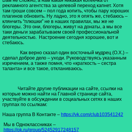
Вам не сложно, а нам какая никакая копеечка от
рекламного агентства за целевой переход капнет. Хотя
там гроши совсем – пол года копить, чтобы пару хороших
плагинов обновить. Ну ладно, это я опять же, стебаюсь –
клянчить “плюшки” не в наших правилах, мы же не
блогеры. Это они, блогеры, живут на донаты, а мы все
таки деньги зарабатываем своей профессиональной
деятельностью. Настроение сегодня хорошее, вот и
стебаюсь.
Как верно сказал один восточный мудрец (О.Х.) –
сделал доброе дело – уходи. Руководствуясь указанным
изречением, а также помня, что «краткость – сестра
таланта» и все такое, откланиваюсь.
Читайте другие публикации на сайте, ссылки на
которые можно найти на Главной странице сайта,
участвуйте в обсуждении в социальных сетях в наших
группах по ссылкам:
Наша группа В Контакте –
https://vk.com/club103541242
Мы в Одноклассниках –
https://ok.ru/group/52452917248157