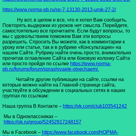
https://www.norma-pb.ru/sp-7-13130-2013-urok-27-2/
Ну вот, в целом и все, что я хотел Вам сообщить.
Повторять выдержки из уроков нет смысла. Перейдете,
самостоятельно все прочитаете. Если будут вопросы, то
мы с удовольствием поможем Вам эти вопросы
разрешить. Спросить Вы можете, как в комментарии к
уроку или статье, так и в рубрике «Консультации» на
нашем Сайте. Рубрику найти очень просто, внимательно
прочитав оглавление Сайта или боковую колонку Сайта
или просто пройдя по ссылке
https://www.norma-
pb.ru/forums/forum/sprashivaete-otvechaem/.
Читайте другие публикации на сайте, ссылки на
которые можно найти на Главной странице сайта,
участвуйте в обсуждении в социальных сетях в наших
группах по ссылкам:
Наша группа В Контакте –
https://vk.com/club103541242
Мы в Одноклассниках –
https://ok.ru/group/52452917248157
Мы в Facеbook –
https://www.facebook.com/НОРМА-