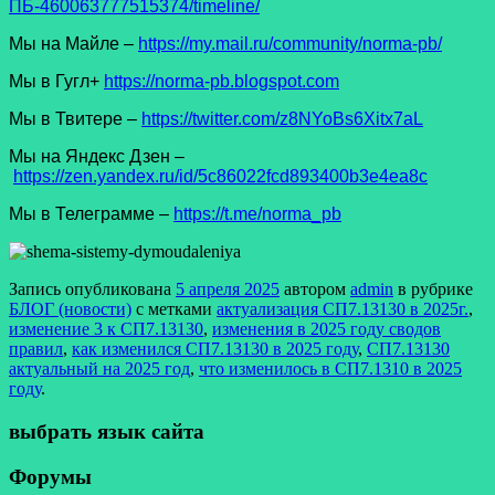
ПБ-460063777515374/timeline/
Мы на Майле –
https://my.mail.ru/community/norma-pb/
Мы в Гугл+
https://norma-pb.blogspot.com
Мы в Твитере –
https://twitter.com/z8NYoBs6Xitx7aL
Мы на Яндекс Дзен –
https://zen.yandex.ru/id/5c86022fcd893400b3e4ea8c
Мы в Телеграмме –
https://t.me/norma_pb
Запись опубликована
5 апреля 2025
автором
admin
в рубрике
БЛОГ (новости)
с метками
актуализация СП7.13130 в 2025г.
,
изменение 3 к СП7.13130
,
изменения в 2025 году сводов
правил
,
как изменился СП7.13130 в 2025 году
,
СП7.13130
актуальный на 2025 год
,
что изменилось в СП7.1310 в 2025
году
.
выбрать язык сайта
Форумы