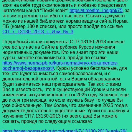
взял на себя труд скомпоновать и любезно предоставил
читателям канал “ПожИнсайт”
https://t.me/fire_insight/75
, за
что им огромное спасибо от нас всех. Скачать документ
можно из нашей библиотеки нормативщика сайта Норма
ПБ (номер 180 в списке), или просто пройдя по ссылке
СП_7_13130_2013_с_Изм_№_3
Подробный анализ документа СП7.13130-2013 конечно
уже есть у нас на Сайте в рубрике Курсов изучения
нормативных документов. Кто не знает про эти наши
курсы, можете ознакомиться, пройдя по ссылке
https://www.norma-pb.ru/kurs-normativnyx-dokumentov-
pozharnoj-bezopasnosti/
. Курсы условно бесплатные, для
тех, кто будет заниматься самообразованием, и с
дополнительной оплатой, если Вашим образованием
будет заниматься наш преподаватель. Так вот, ставим
Вас в известность, что в существующий Урок мы внесли
изменения, актуализировав его к 2025 году. Конечно, еще
до июля три месяца, но если изучать базу, то лучше бы
уже обновленную. Тем более, что изменения 2025 года в
документе достаточно существенные. Уроки по анализу и
изучению СП7.13130-2013 (их всего два) Вы можете
скачать, пройдя по следующим ссылкам:
https://www.norma-pb.ru/cvod-pravil-7-13130-2013-urok-26/