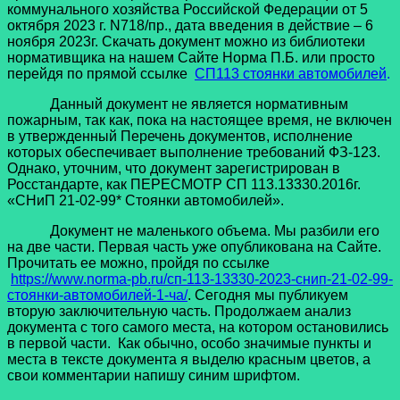
коммунального хозяйства Российской Федерации от 5
октября 2023 г. N718/пр., дата введения в действие – 6
ноября 2023г. Скачать документ можно из библиотеки
нормативщика на нашем Сайте Норма П.Б. или просто
перейдя по прямой ссылке
СП113 стоянки автомобилей
.
Данный документ не является нормативным
пожарным, так как, пока на настоящее время, не включен
в утвержденный Перечень документов, исполнение
которых обеспечивает выполнение требований ФЗ-123.
Однако, уточним, что документ зарегистрирован в
Росстандарте, как ПЕРЕСМОТР СП 113.13330.2016г.
«СНиП 21-02-99* Стоянки автомобилей».
Документ не маленького объема. Мы разбили его
на две части. Первая часть уже опубликована на Сайте.
Прочитать ее можно, пройдя по ссылке
https://www.norma-pb.ru/сп-113-13330-2023-снип-21-02-99-
стоянки-автомобилей-1-ча/
. Сегодня мы публикуем
вторую заключительную часть. Продолжаем анализ
документа с того самого места, на котором остановились
в первой части. Как обычно, особо значимые пункты и
места в тексте документа я выделю красным цветов, а
свои комментарии напишу синим шрифтом.