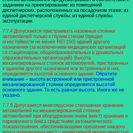
заданием на проектирование: из помещений
диспетчерских, расположенных на посадочном этаже; из
единой диспетчерской службы; из единой службы
эксплуатации.
7.7.4 Допускается пристраивать наземные стоянки
автомобилей только к глухим стенам (предел
огнестойкости не менее REI 150) зданий другого
назначения (за исключением медицинских организаций
со стационаром, общеобразовательных и дошкольных
образовательных организаций). Высота
механизированных стоянок автомобилей, пристроенных
к зданиям другого назначения или встроенных в них,
определяется высотой основного здания.
Обратите
внимание – высота встроенной или пристроенной
механизированной стоянки определяется высотой
основного здания. То есть равная высота. Иного же не
указано.
7.7.5 Допускается многоярусное стеллажное хранение
автомобилей на механизированной стоянке
автомобилей при оборудовании ячеек (мест) хранения и
парковочного бокса средствами автоматического
пожаротушения, обеспечивающими орошение каждого
яруса парковочных мест с нормативной интенсивностью.