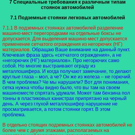
7 Специальные требования к различным типам
стоянок автомобилей
7.1 Подземные стоянки легковых автомобилей
7.1.1 В подземных стоянках автомобилей разделение
машино-мест перегородками на отдельные боксы не
допускается. Для выделения машино-мест допускается
применение сетчатого ограждения из негорючих (НГ)
материалов.
Обращаю Ваше внимание на данный пункт.
Ключевая фраза здесь «сетчатого ограждения», а не
«негорючих (НГ) материалов». Про негорючих само
собой. Но многие выстраивают ограду из
металлошифера. И когда получают замечание, то делают
круглые глаза – мол, а че? Он же из железа – не горючий.
В чем проблема? Че мы нарушили? Вот для понимания,
сетка нужна чтобы видно было, что вы там на своем
машиноместе спрятать удумали. Может там бензина пол
тонны в пластиковых канистрах припрятано на черный
день. А через глухой металлошифер нарушение не
просматривается, а потом стоянки горят. В этом
проблема.
В отдельно стоящих подземных стоянках автомобилей не
более чем с двумя этажами, располагаемых на