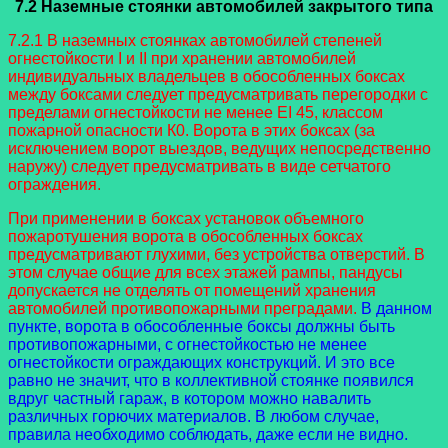
7.2 Наземные стоянки автомобилей закрытого типа
7.2.1 В наземных стоянках автомобилей степеней
огнестойкости I и II при хранении автомобилей
индивидуальных владельцев в обособленных боксах
между боксами следует предусматривать перегородки с
пределами огнестойкости не менее EI 45, классом
пожарной опасности К0. Ворота в этих боксах (за
исключением ворот выездов, ведущих непосредственно
наружу) следует предусматривать в виде сетчатого
ограждения.
При применении в боксах установок объемного
пожаротушения ворота в обособленных боксах
предусматривают глухими, без устройства отверстий. В
этом случае общие для всех этажей рампы, пандусы
допускается не отделять от помещений хранения
автомобилей противопожарными преградами.
В данном
пункте, ворота в обособленные боксы должны быть
противопожарными, с огнестойкостью не менее
огнестойкости ограждающих конструкций. И это все
равно не значит, что в коллективной стоянке появился
вдруг частный гараж, в котором можно навалить
различных горючих материалов. В любом случае,
правила необходимо соблюдать, даже если не видно.