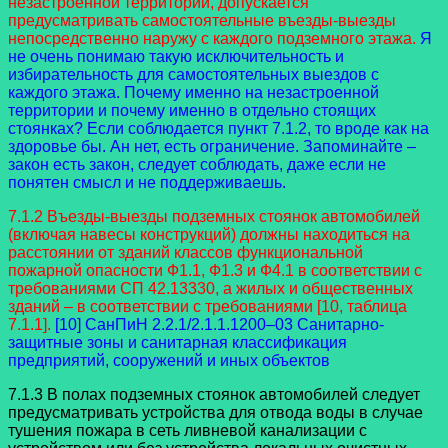
незастроенной территории, допускается
предусматривать самостоятельные въезды-выезды
непосредственно наружу с каждого подземного этажа.
Я
не очень понимаю такую исключительность и
избирательность для самостоятельных выездов с
каждого этажа. Почему именно на незастроенной
территории и почему именно в отдельно стоящих
стоянках? Если соблюдается пункт 7.1.2, то вроде как на
здоровье бы. Ан нет, есть ограничение. Запоминайте –
закон есть закон, следует соблюдать, даже если не
понятен смысл и не поддерживаешь.
7.1.2 Въезды-выезды подземных стоянок автомобилей
(включая навесы конструкций) должны находиться на
расстоянии от зданий классов функциональной
пожарной опасности Ф1.1, Ф1.3 и Ф4.1 в соответствии с
требованиями СП 42.13330, а жилых и общественных
зданий – в соответствии с требованиями [10, таблица
7.1.1].
[10] СанПиН 2.2.1/2.1.1.1200–03 Санитарно-
защитные зоны и санитарная
классификация
предприятий, сооружений и иных объектов
7.1.3 В полах подземных стоянок автомобилей следует
предусматривать устройства для отвода воды в случае
тушения пожара в сеть ливневой канализации с