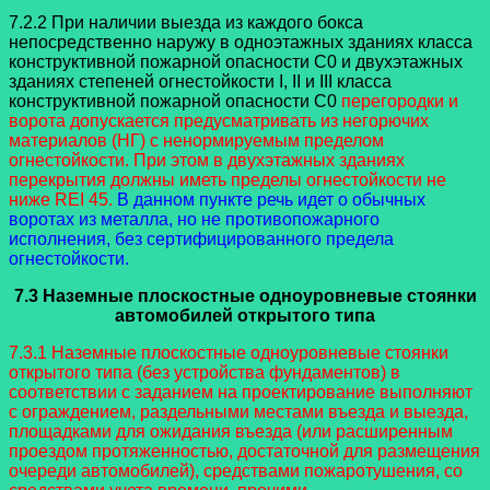
7.2.2 При наличии выезда из каждого бокса
непосредственно наружу в одноэтажных зданиях класса
конструктивной пожарной опасности С0 и двухэтажных
зданиях степеней огнестойкости I, II и III класса
конструктивной пожарной опасности С0
перегородки и
ворота допускается предусматривать из негорючих
материалов (НГ) с ненормируемым пределом
огнестойкости. При этом в двухэтажных зданиях
перекрытия должны иметь пределы огнестойкости не
ниже REI 45.
В данном пункте речь идет о обычных
воротах из металла, но не противопожарного
исполнения, без сертифицированного предела
огнестойкости.
7.3 Наземные плоскостные одноуровневые стоянки
автомобилей открытого типа
7.3.1 Наземные плоскостные одноуровневые стоянки
открытого типа (без устройства фундаментов) в
соответствии с заданием на проектирование выполняют
с ограждением, раздельными местами въезда и выезда,
площадками для ожидания въезда (или расширенным
проездом протяженностью, достаточной для размещения
очереди автомобилей), средствами пожаротушения, со