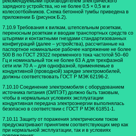
рекомендуемыми производителем электрического
зарядного устройства, но не более 0,5 × 0,5 м и
колесоотбойников. Схема бетонной тумбы приведена в
приложении Б (рисунок Б.2).
7.10.9 Требования к вилкам, штепсельным розеткам,
переносным розеткам и вводам транспортных средств со
штырями и контактными гнездами стандартизованных
конфигураций (далее – устройства), рассчитанные на
паспортное номинальное рабочее напряжение не более
500 В по ГОСТ 29322 переменного тока частотой 50–60
Гц и номинальный ток не более 63 А для трехфазной
сети или 70 А – для однофазной, применяемые в
кондуктивной (проводной) зарядке электромобилей,
должны соответствовать ГОСТ Р МЭК 62196-2.
7.10.10 Соединение электромобиля с оборудованием
источника питания (ОИПЭТ) должно быть таковым,
чтобы в нормальных условиях эксплуатации
кондуктивная передача электроэнергии выполнялась
безопасно в соответствии с ГОСТ Р МЭК 61851-1.
7.10.11 Защиту от поражения электрическим током
предусматривают принятием соответствующих мер как
при нормальной эксплуатации, так и в условиях
повреждения: