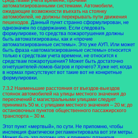
средствами учета времени, прочими
автоматизированными системами. Автомобили,
ожидающие возможности въехать на стоянку
автомобилей, не должны перекрывать пути движения
пешеходов.
Данный пункт странно сформулирован, не
однозначен по содержанию. Если следовать
формулировке, то средства пожаротушения должны
быть автоматизированы, как и «прочие
автоматизированные системы». Это уже АУП. Или может
быть фраза «автоматизированные системы» относится
только к средствам учета времени, не относится к
средствам пожаротушения? Может быть достаточно
огнетушителей-ломов-багров и прочего? Хуже нет, когда
в нормах присутствуют вот такие вот не конкретные
формулировки.
7.3.2 Наименьшие расстояния от въездов-выездов
стоянок автомобилей на улицы местного значения до
пересечений с магистральными улицами следует
принимать 50 м, с улицами местного значения – 20 м; до
остановочных пунктов общественного пассажирского
транспорта – 30 м.
Этот пункт «мертвый», по сути. Не припомню, чтобы
инспекция фактически регламентировала вот эти метры.
Может быть это потому, что, к примеру, планируя