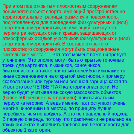
При этом под открытым плоскостным сооружением
понимается объект спорта, имеющий пространственно-
территориальные границы, разметку и поверхность,
подготовленную для проведения физкультурных и (или)
спортивных мероприятий, не имеющий замкнутого
периметра несущих стен и крыши, защищающих от
атмосферных осадков участников физкультурных и (или)
спортивных мероприятий. В составе открытого
плоскостного сооружения могут быть стационарные
зрительские места.”;
Вот этот момент важен и требует
уточнения. Это вполне могут быть открытые гоночные
треки для картингов, лыжников, саночников,
биатлонистов, а также пляжный волейбол или какие то
иные соревнования на открытой местности, к примеру
скалолазание или туризм или военная зарница какая то.
И вот это все ЧЕТВЕРТАЯ категория опасности. Не
верно будет, учитывая высокую массовость объектов
(
более 500 человек, как правило
), присваивать им
первую категорию. А ведь именно так поступают очень
многие чиновники на местах, по принципу лучше
перебдеть, чем не добдеть. А это не правильный подход.
В первую очередь, потому что практически не реально на
таких объектах выполнить требования безопасности для
объектов 1 категории.