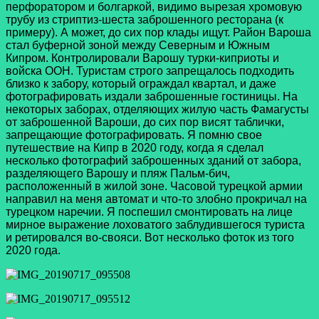
перфоратором и болгаркой, видимо вырезая хромовую
трубу из стриптиз-шеста заброшенного ресторана (к
примеру). А может, до сих пор клады ищут. Район Вароша
стал буферной зоной между Северным и Южным
Кипром. Контролировали Варошу турки-киприоты и
войска ООН. Туристам строго запрещалось подходить
близко к забору, который ограждал квартал, и даже
фотографировать издали заброшенные гостиницы. На
некоторых заборах, отделяющих жилую часть Фамагусты
от заброшенной Вароши, до сих пор висят таблички,
запрещающие фотографировать. Я помню свое
путешествие на Кипр в 2020 году, когда я сделал
несколько фотографий заброшенных зданий от забора,
разделяющего Варошу и пляж Пальм-бич,
расположенный в жилой зоне. Часовой турецкой армии
направил на меня автомат и что-то злобно прокричал на
турецком наречии. Я поспешил смонтировать на лице
мирное выражение лоховатого заблудившегося туриста
и ретировался во-свояси. Вот несколько фоток из того
2020 года.