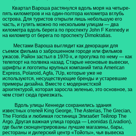
Квартал Вароша растянулся вдоль моря на четыре-
пять километров и на один-полтора километра вглубь
острова.
Для туристов открыли лишь небольшую его
часть, и гулять можно по нескольким улицам — два
километра вдоль берега по проспекту John F Kennedy и
на километр от берега по проспекту Dimokratias.
Местами Вароша выглядит как декорации для
съемок фильма о заброшенном городе или фильмов
ужасов. Район застыл в 1970-х, и прогулка по нему — как
телепорт на полвека назад. Старые неоновые вывески,
шрифты и логотипы крупных компаний типа American
Express, Polaroid, Agfa, 7Up, которые уже не
используются, несуществующие бренды и устаревшие
примеры дизайна. Вместе с модернистской
архитектурой, которая заросла зеленью, это основное, за
чем стоит сюда приезжать.
Вдоль улицы Кеннеди сохранились здания
известных отелей King George, The Asterias, The Grecian,
The Florida и любимая гостиница Элизабет Тейлор The
Argo. Другая важная улица города — Leonidas (Livadion),
где были сконцентрированы лучшие магазины, бары,
рестораны и дилерский центр «Тойоты», чья вывеска