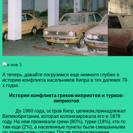
А теперь, давайте погрузимся еще немного глубже в
историю конфликта насельников Кипра в тех далеких 70-
х годах.
История конфликта греков-киприотов и турков-
киприотов
До 1960 года, остров Кипр, целиком,принадлежал
Великобритании, которая колонизировала его в 1878
году. На нем проживали греки (80%), турки (18%), кто-то
там еще (2%), а населенные пункты были смешанными
по этническому составу. После провозглашения