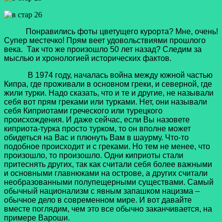
Понравились фоты цветущего курорта? Мне, очень!
Супер местечко! Прям веет удовольствиями прошлого
века. Так что же произошло 50 лет назад? Следим за
мыслью и хронологией исторических фактов.
В 1974 году, началась война между южной частью
Кипра, где проживали в основном греки, и северной, где
жили турки. Надо сказать, что и те и другие, не называли
себя вот прям греками или турками. Нет, они называли
себя Киприотами греческого или турецкого
происхождения. И даже сейчас, если Вы назовете
киприота-турка просто турком, то он вполне может
обидеться на Вас и плюнуть Вам в шаурму. Что-то
подобное происходит и с греками. Но тем не менее, что
произошло, то произошло. Одни киприоты стали
притеснять других, так как считали себя более важными
и основными главнюками на острове, а других считали
необразованными полупещерными существами. Самый
обычный национализм с явным запашком нацизма –
обычное дело в современном мире. И вот давайте
вместе поглядим, чем это все обычно заканчивается, на
примере Вароши.