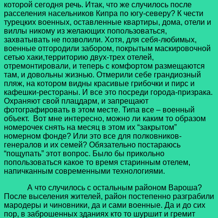
которой сегодня речь. Итак, что же случилось после
расселения насельников Кипра по югу-северу? К чести
турецких военных, оставленные квартиры, дома, отели и
виллы никому из желающих попользоваться,
захватывать не позволили. Хотя, для себя-любимых,
военные отгородили забором, покрытым маскировочной
сетью хаки,территорию двух-трех отелей,
отремонтировали, и теперь с комфортом размещаются
там, и довольны жизнью. Отмерили себе грандиозный
пляж, на котором видны красивые грибочки и пирс и
кафешки-рестораны. И все это посреди города-призрака.
Охраняют свой плацдарм, и запрещают
фотографировать в этом месте. Типа все – военный
объект.
Вот мне интересно, можно ли каким то образом
номерочек снять на месяц в этом их “закрытом”
номерном фонде? Или это все для полковников-
генералов и их семей? Обязательно постараюсь
“пощупать” этот вопрос. Было бы прикольно
попользоваться какое то время старинным отелем,
напичканным современными технологиями.
А что случилось с остальным районом Вароша?
После выселения жителей, район постепенно разграбили
мародеры и чиновники, да и сами военные. Да и до сих
пор, в заброшенных зданиях кто то шуршит и гремит