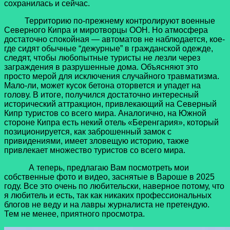
сохранилась и сейчас.
Территорию по-прежнему контролируют военные
Северного Кипра и миротворцы ООН. Но атмосфера
достаточно спокойная — автоматов не наблюдается, кое-
где сидят обычные “дежурные” в гражданской одежде,
следят, чтобы любопытные туристы не лезли через
заграждения в разрушенные дома. Объясняют это
просто мерой для исключения случайного травматизма.
Мало-ли, может кусок бетона оторвется и упадет на
голову. В итоге, получился достаточно интересный
исторический аттракцион, привлекающий на Северный
Кипр туристов со всего мира. Аналогично, на Южной
стороне Кипра есть некий отель «Беренгария», который
позиционируется, как заброшенный замок с
привидениями, имеет зловещую историю, также
привлекает множество туристов со всего мира.
А теперь, предлагаю Вам посмотреть мои
собственные фото и видео, заснятые в Вароше в 2025
году. Все это очень по любительски, наверное потому, что
я любитель и есть, так как никаких профессиональных
блогов не веду и на лавры журналиста не претендую.
Тем не менее, приятного просмотра.