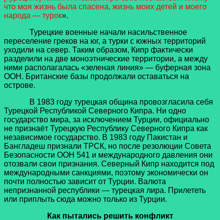
что моя жизнь была спасена, жизнь моих детей и моего
народа — турок
».
Турецкие военные начали насильственное
переселение греков на юг, а турки с южных территорий
уходили на север. Таким образом, Кипр фактически
разделили на две моноэтнические территории, а между
ними располагалась «зеленая линия» — буферная зона
ООН. Британские базы продолжали оставаться на
острове.
В 1983 году турецкая община провозгласила себя
Турецкой Республикой Северного Кипра. Ни одно
государство мира, за исключением Турции, официально
не признаёт Турецкую Республику Северного Кипра как
независимое государство. В 1983 году Пакистан и
Бангладеш признали ТРСК, но после резолюции Совета
Безопасности ООН 541 и международного давления они
отозвали свои признания. Северный Кипр находится под
международными санкциями, поэтому экономически он
почти полностью зависит от Турции. Валюта
непризнанной республики — турецкая лира. Прилететь
или приплыть сюда можно только из Турции.
Как пытались решить конфликт