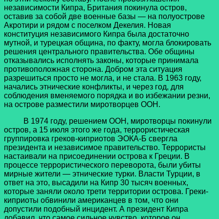
независимости Кипра, Британия покинула остров,
оставив за собой две военные базы — на полуострове
Акротири и рядом с поселком Декелия. Новая
конституция независимого Кипра была достаточно
мутной, и турецкая община, по факту, могла блокировать
решения центрального правительства. Обе общины
отказывались исполнять законы, которые принимала
противоположная сторона. Добром эта ситуация
разрешиться просто не могла, и не стала. В 1963 году,
начались этнические конфликты, и через год, для
соблюдения вменяемого порядка и во избежании резни,
на острове разместили миротворцев ООН.
В 1974 году, решением ООН, миротворцы покинули
остров, а 15 июля этого же года, террористическая
группировка греков-киприотов ЭОКА-Б свергла
президента и независимое правительство. Террористы
настаивали на присоединении острова к Греции. В
процессе террористического переворота, были убиты
мирные жители — этнические турки. Власти Турции, в
ответ на это, высадили на Кипр 30 тысяч военных,
которые заняли около трети территории острова. Греки-
киприоты обвинили американцев в том, что они
допустили подобный инцидент. А президент Кипра
добавил, что самое сильное чувство, которое он