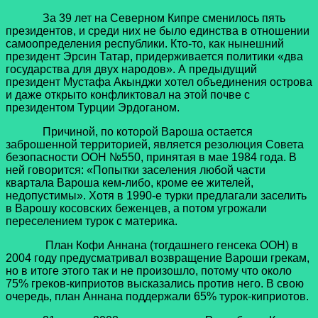
За 39 лет на Северном Кипре сменилось пять
президентов, и среди них не было единства в отношении
самоопределения республики. Кто-то, как нынешний
президент Эрсин Татар, придерживается политики «два
государства для двух народов». А предыдущий
президент Мустафа Акынджи хотел объединения острова
и даже открыто конфликтовал на этой почве с
президентом Турции Эрдоганом.
Причиной, по которой Вароша остается
заброшенной территорией, является резолюция Совета
безопасности ООН №550, принятая в мае 1984 года. В
ней говорится: «Попытки заселения любой части
квартала Вароша кем-либо, кроме ее жителей,
недопустимы». Хотя в 1990-е турки предлагали заселить
в Варошу косовских беженцев, а потом угрожали
переселением турок с материка.
План Кофи Аннана (тогдашнего генсека ООН) в
2004 году предусматривал возвращение Вароши грекам,
но в итоге этого так и не произошло, потому что около
75% греков-киприотов высказались против него. В свою
очередь, план Аннана поддержали 65% турок-киприотов.