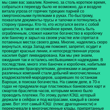
мы сами вас завалим. Конечно, за столь короткое время,
собраться к переезду было не возможно, да и воздухе
витала угроза от горячих турецких парней со
смертоносными пулялками в руках. По-быстрому,
похватали документы-трусы и тапочки и потянулись в
сторону границы. Кто-то, кто испугался везти с собой
ценности, в такое не спокойное время, боясь быть
ограбленным, сложил нажитое богачество в коробочку
или баночку и зарыл на своем участке или спрятал в
потаенных местах своего дома. Многие, надеялись скоро
вернуться, когда Запад им поможет, запретит, осудит и
проведет красные линии, и непосредственная угроза
насилия будет ликвидирована. Как мы уже знаем,
ожидания так и остались несбывшимися надеждами. В
последствии, много этих баночек и коробочек, набитыми
различными бранзрулетками, денежками и акциями
различных компаний стали добычей многочисленных
кладоискателей-мародеров, шаривших по останкам
Вароши, в поисках богачества. На самом деле, в 70-х
годах не придумали еще пластиковых банковских карт и
смартов-браслетов-часов, которыми можно было
проводить платежи. По этому, рулил КЭШ, который
держали в сейфах и под матрасами, каждый в своем
доме. Вот этот самый КЭШ (плюс драгоценности) и
перекочевали в многочисленные клады, припрятанные