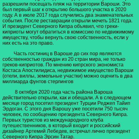
разрешили посещать пляж на территории Вароши. Это
был первый шаг к открытию большого участка в 2020
году. А в июле 2017 года случились два знаменательных
события. После реставрации открыли мечеть 1821 года.
И президент Северного Кипра объявил, что греки-
киприоты могут обратиться в комиссию по недвижимому
имуществу, чтобы вернуть свою собственность, если у
них есть на это право.
Часть гостиниц в Вароше до сих пор являются
собственностью граждан из 20 стран мира, не только
греков-киприотов. По мнению кипрского экономиста
Костаса Апостилидиса, недвижимое имущество Вароши
(отели, виллы, земельные участки) можно оценить в два
миллиарда фунтов стерлингов
8 октября 2020 года часть района Вароша
действительно открыли, как и обещали. А в следующем
месяце город посетил президент Турции Реджеп Тайип
Эрдоган. С этого дня Варошу уже посетили 750 тысяч
человек, по сообщению президента Северного Кипра.
Первых туристов из международного клуба
путешественников, в который входит и российский
дизайнер Артемий Лебедев, встречал лично президент
Северного Кипра Эрсин Татар.