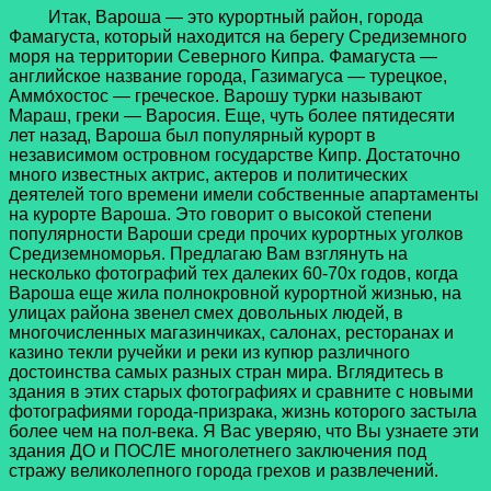
Итак, Вароша — это курортный район, города
Фамагуста, который находится на берегу Средиземного
моря на территории Северного Кипра. Фамагуста —
английское название города, Газимагуса — турецкое,
Аммо́хостос — греческое. Варошу турки называют
Мараш, греки — Варосия. Еще, чуть более пятидесяти
лет назад, Вароша был популярный курорт в
независимом островном государстве Кипр. Достаточно
много известных актрис, актеров и политических
деятелей того времени имели собственные апартаменты
на курорте Вароша. Это говорит о высокой степени
популярности Вароши среди прочих курортных уголков
Средиземноморья. Предлагаю Вам взглянуть на
несколько фотографий тех далеких 60-70х годов, когда
Вароша еще жила полнокровной курортной жизнью, на
улицах района звенел смех довольных людей, в
многочисленных магазинчиках, салонах, ресторанах и
казино текли ручейки и реки из купюр различного
достоинства самых разных стран мира. Вглядитесь в
здания в этих старых фотографиях и сравните с новыми
фотографиями города-призрака, жизнь которого застыла
более чем на пол-века. Я Вас уверяю, что Вы узнаете эти
здания ДО и ПОСЛЕ многолетнего заключения под
стражу великолепного города грехов и развлечений.