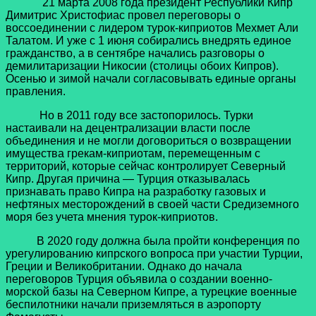
21 марта 2008 года президент Республики Кипр
Димитрис Христофиас провел переговоры о
воссоединении с лидером турок-киприотов Мехмет Али
Талатом. И уже с 1 июня собирались внедрять единое
гражданство, а в сентябре начались разговоры о
демилитаризации Никосии (столицы обоих Кипров).
Осенью и зимой начали согласовывать единые органы
правления.
Но в 2011 году все застопорилось. Турки
настаивали на децентрализации власти после
объединения и не могли договориться о возвращении
имущества грекам-киприотам, перемещенным с
территорий, которые сейчас контролирует Северный
Кипр. Другая причина — Турция отказывалась
признавать право Кипра на разработку газовых и
нефтяных месторождений в своей части Средиземного
моря без учета мнения турок-киприотов.
В 2020 году должна была пройти конференция по
урегулированию кипрского вопроса при участии Турции,
Греции и Великобритании. Однако до начала
переговоров Турция объявила о создании военно-
морской базы на Северном Кипре, а турецкие военные
беспилотники начали приземляться в аэропорту