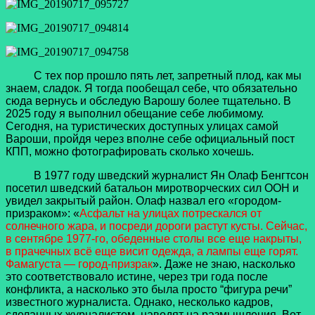
С тех пор прошло пять лет, запретный плод, как мы
знаем, сладок. Я тогда пообещал себе, что обязательно
сюда вернусь и обследую Варошу более тщательно. В
2025 году я выполнил обещание себе любимому.
Сегодня, на туристических доступных улицах самой
Вароши, пройдя через вполне себе официальный пост
КПП, можно фотографировать сколько хочешь.
В 1977 году шведский журналист Ян Олаф Бенгтсон
посетил шведский батальон миротворческих сил ООН и
увидел закрытый район. Олаф назвал его «городом-
призраком»: «
Асфальт на улицах потрескался от
солнечного жара, и посреди дороги растут кусты. Сейчас,
в сентябре 1977-го, обеденные столы все еще накрыты,
в прачечных всё еще висит одежда, а лампы еще горят.
Фамагуста — город-призрак
». Даже не знаю, насколько
это соответствовало истине, через три года после
конфликта, а насколько это была просто “фигура речи”
известного журналиста. Однако, несколько кадров,
сделанных журналистом, наводят на размышления. Вот