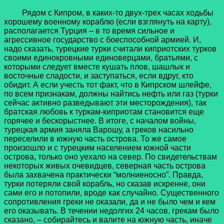
Рядом с Кипром, в каких-то двух-трех часах ходьбы
хорошему военному кораблю (если взглянуть на карту),
располагается Турция – в то время сильное и
агрессивное государство с боеспособной армией. И,
надо сказать, турецкие турки считали киприотских турков
своими единокровными единоверцами, братьями, с
которыми следует вместе кушать плов, шашлык и
восточные сладости, и заступаться, если вдруг, кто
обидит. А если учесть тот факт, что в Кипрском шлейфе,
по всем признакам, должны найтись нефть или газ (турки
сейчас активно разведывают эти месторождения), так
братская любовь к туркам-киприотам становится еще
горячее и бескорыстнее. В итоге, с началом войны,
турецкая армия заняла Варошу, а греков насильно
переселили в южную часть острова. То же самое
произошло и с турецким населением южной части
острова, только оно уехало на север. По свидетельствам
некоторых живых очевидцев, северная часть острова
была захвачена практически “молниеносно”. Правда,
турки потеряли свой корабль, но сказав искренне, они
сами его и потопили, вроде как случайно. Существенного
сопротивления греки не оказали, да и не было чем и кем
его оказывать. В течении недолгих 24 часов, грекам было
сказано, – собирайтесь и валите на южную часть, иначе