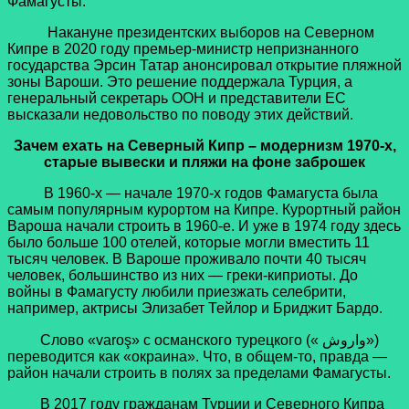
Фамагусты.
Накануне президентских выборов на Северном
Кипре в 2020 году премьер-министр непризнанного
государства Эрсин Татар анонсировал открытие пляжной
зоны Вароши. Это решение поддержала Турция, а
генеральный секретарь ООН и представители ЕС
высказали недовольство по поводу этих действий.
Зачем ехать на Северный Кипр – модернизм 1970-х,
старые вывески и пляжи на фоне заброшек
В 1960-х — начале 1970-х годов Фамагуста была
самым популярным курортом на Кипре. Курортный район
Вароша начали строить в 1960-е. И уже в 1974 году здесь
было больше 100 отелей, которые могли вместить 11
тысяч человек. В Вароше проживало почти 40 тысяч
человек, большинство из них — греки-киприоты. До
войны в Фамагусту любили приезжать селебрити,
например, актрисы Элизабет Тейлор и Бриджит Бардо.
Слово «varoş» с османского турецкого (« واروش»)
переводится как «окраина». Что, в общем-то, правда —
район начали строить в полях за пределами Фамагусты.
В 2017 году гражданам Турции и Северного Кипра