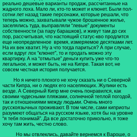
реально дешевые варианты продаж, рассчитанные на
жадного лоха. Мало ли, кто-то может и клюнет. Были пол-
сотни лет назад такие персонажи, которые решали, что
теперь можно, захватывали чужое брошенное жилье,
заселялись туда, выправляли “левые” документы
собственности (за пару барашков), и живут там до сих
пор, рассчитывая, что настоящий статус-кво продлится
еще неопределенное время, измеряемое десятками лет.
На их век хватит. Ну а что тогда париться? А при случае,
если вдруг лох “клюнет”, то и продать можно эту
квартирку. А на “отмытые” деньги купить уже что-то
легальное, и может быть, не на Кипре. Такая вот, не
совсем честная история получается.
Но я ничего плохого не хочу сказать ни о Северной
части Кипра, ни о людях его населяющих. Жулики есть
везде. А Северный Кипр мне очень понравился, как
своими чудесными пляжами, солнечной теплой погодой,
так и отношениями между людьми. Очень много
русскоязычных проживают. В том числе, сами киприоты
разумеют общаться на русском языке, хотя бы на уровне
“я тебя понимай”. Да все достаточно прикольно, я тоже
хочу там жить, честно слово.
Но мы отвлеклись, давайте вернемся к Вароше, о