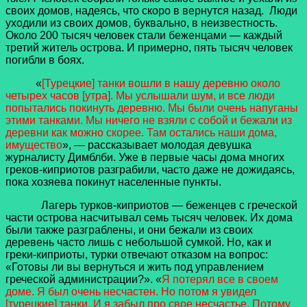
своих домов, надеясь, что скоро в вернутся назад. Люди
уходили из своих домов, буквально, в неизвестность.
Около 200 тысяч человек стали беженцами — каждый
третий житель острова. И примерно, пять тысяч человек
погибли в боях.
«
[Турецкие] танки вошли в нашу деревню около
четырех часов [утра]. Мы услышали шум, и все люди
попытались покинуть деревню. Мы были очень напуганы
этими танками. Мы ничего не взяли с собой и бежали из
деревни как можно скорее. Там остались наши дома,
имущество
», — рассказывает молодая девушка
журналисту Димблби. Уже в первые часы дома многих
греков-киприотов разграбили, часто даже не дожидаясь,
пока хозяева покинут населенные пункты.
Лагерь турков-киприотов — беженцев с греческой
части острова насчитывал семь тысяч человек. Их дома
были также разграблены, и они бежали из своих
деревень часто лишь с небольшой сумкой. Но, как и
греки-киприоты, турки отвечают отказом на вопрос:
«Готовы ли вы вернуться и жить под управлением
греческой администрации?». «
Я потерял все в своем
доме. Я был очень несчастен. Но потом я увидел
[турецкие] танки. И я забыл про свое несчастье. Потому