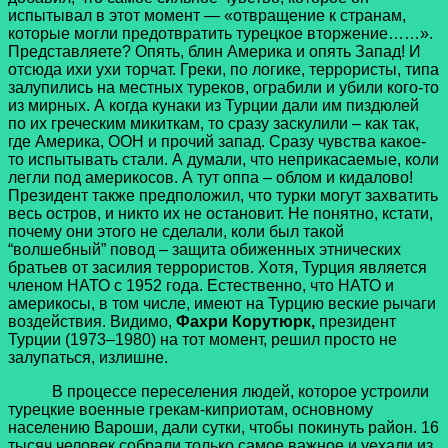
испытывал в этот момент — «отвращение к странам,
которые могли предотвратить турецкое вторжение……».
Представляете? Опять, блин Америка и опять Запад! И
отсюда ихи ухи торчат. Греки, по логике, террористы, типа
залупились на местных туреков, ограбили и убили кого-то
из мирных. А когда кунаки из Турции дали им пиздюлей
по их греческим микиткам, то сразу заскулили – как так,
где Америка, ООН и прочий запад. Сразу чувства какое-
то испытывать стали. А думали, что неприкасаемые, коли
легли под америкосов. А тут оппа – облом и кидалово!
Президент также предположил, что турки могут захватить
весь остров, и никто их не остановит. Не понятно, кстати,
почему они этого не сделали, коли был такой
“волшебный” повод – защита обиженных этнических
братьев от засилия террористов. Хотя, Турция является
членом НАТО с 1952 года. Естественно, что НАТО и
америкосы, в том числе, имеют на Турцию веские рычаги
воздействия. Видимо,
Фахри Корутюрк,
президент
Турции (1973–1980) на тот момент, решил просто не
залупаться, излишне.
В процессе переселения людей, которое устроили
турецкие военные грекам-киприотам, основному
населению Вароши, дали сутки, чтобы покинуть район. 16
тысяч человек собрали только самое важное и уехали из