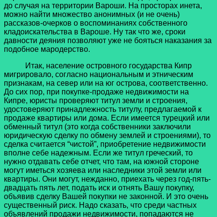
до случая на территории Вароши. На просторах инета,
можно найти множество анонимных (и не очень)
рассказов-очерков о воспоминаниях собственного
кладоискательства в Вароше. Ну так что же, сроки
давности деяния позволяют уже не бояться наказания за
подобное мародерство.
Итак, население островного государства Кипр
мигрировало, согласно национальным и этническим
признакам, на север или на юг острова, соответственно.
До сих пор, при покупке-продаже недвижимости на
Кипре, юристы проверяют титул земли и строения,
удостоверяют принадлежность титулу, предлагаемой к
продаже квартиры или дома. Если имеется турецкий или
обменный титул (это когда собственники заключили
юридическую сделку по обмену землей и строениями), то
сделка считается “чистой”, приобретение недвижимости
вполне себе надежным. Если же титул греческий, то
нужно отдавать себе отчет, что там, на южной стороне
могут иметься хозяева или наследники этой земли или
квартиры. Они могут, нежданно, приехать через год-пять-
двадцать пять лет, подать иск и отнять Вашу покупку,
объявив сделку Вашей покупки не законной. И это очень
существенный риск. Надо сказать, что среди частных
объявлений продажи недвижимости, попадаются не