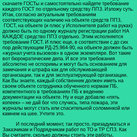
скачаете ГОСТы и самостоятельно найдете требование
каждого ГОСТ по отдельному средству ППЗ. Изложу суть.
Итак, согласно актуальным требованиям
соответствующих наличию на объекте средств ППЗ,
ГОСТ, на объекте (и плюс у Исполнителя работ на руках)
должно быть по одному журналу регистрации работ НА
КАЖДОЕ средство ППЗ отдельно. Этим исполняется
требование ГОСТ. И плюс еще, в соответствии с до сих
пор действующим РД-25.964-90, на объекте должен быть
«журнал учета вызовов» в одном экземпляре. Вот такие
вот бюрократические дела. И все эти требования
абсолютно не оспоримы и могут быть основанием для
замечания и штрафа как для обслуживающей
организации, так и для эксплуатирующей организации.
Как Вы знаете, каждый собственник должен иметь на
своем объекте сотрудника обученного нормам ПБ,
компетентного в требованиях ПБ к ведению
документации на объекте. Ну и еще добавлю «пять
копеек» – не дай бог что случись, типа пожара, эти
журналы могут стать или спасительной соломинкой или
камнем на шее. Учтите это.
И последний момент, так просто, призадуматься и
Заказчикам и Подрядчикам работ по ТО и ТР СПЗ. Как
Вы считаете, сколько должны стоить эти работы,