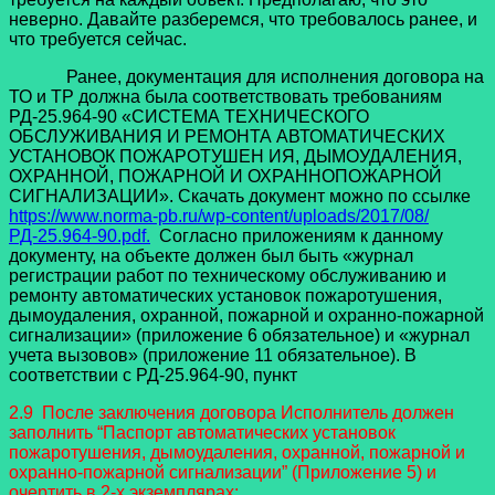
неверно. Давайте разберемся, что требовалось ранее, и
что требуется сейчас.
Ранее, документация для исполнения договора на
ТО и ТР должна была соответствовать требованиям
РД-25.964-90 «СИСТЕМА ТЕХНИЧЕСКОГО
ОБСЛУЖИВАНИЯ И РЕМОНТА АВТОМАТИЧЕСКИХ
УСТАНОВОК ПОЖАРОТУШЕН ИЯ, ДЫМОУДАЛЕНИЯ,
ОХРАННОЙ, ПОЖАРНОЙ И ОХРАННОПОЖАРНОЙ
СИГНАЛИЗАЦИИ». Скачать документ можно по ссылке
https://www.norma-pb.ru/wp-content/uploads/2017/08/
РД-25.964-90.pdf.
Согласно приложениям к данному
документу, на объекте должен был быть «журнал
регистрации работ по техническому обслуживанию и
ремонту автоматических установок пожаротушения,
дымоудаления, охранной, пожарной и охранно-пожарной
сигнализации» (приложение 6 обязательное) и «журнал
учета вызовов» (приложение 11 обязательное). В
соответствии с РД-25.964-90, пункт
2.9 После заключения договора Исполнитель должен
заполнить “Паспорт автоматических установок
пожаротушения, дымоудаления, охранной, пожарной и
охранно-пожарной сигнализации” (Приложение 5) и
очертить в 2-х экземплярах: