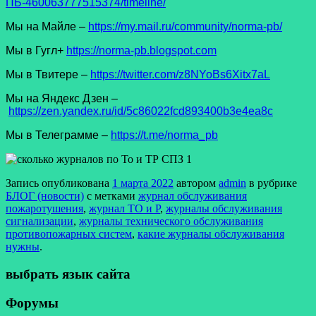
ПБ-460063777515374/timeline/
Мы на Майле –
https://my.mail.ru/community/norma-pb/
Мы в Гугл+
https://norma-pb.blogspot.com
Мы в Твитере –
https://twitter.com/z8NYoBs6Xitx7aL
Мы на Яндекс Дзен –
https://zen.yandex.ru/id/5c86022fcd893400b3e4ea8c
Мы в Телеграмме –
https://t.me/norma_pb
Запись опубликована
1 марта 2022
автором
admin
в рубрике
БЛОГ (новости)
с метками
журнал обслуживания
пожаротушения
,
журнал ТО и Р
,
журналы обслуживания
сигнализации
,
журналы технического обслуживания
противопожарных систем
,
какие журналы обслуживания
нужны
.
выбрать язык сайта
Форумы