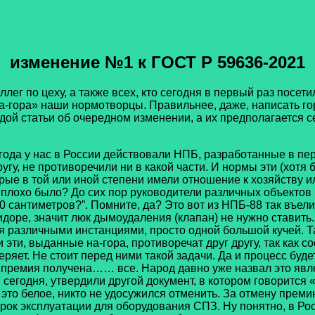
изменение №1 к ГОСТ Р 59636-2021
по цеху, а также всех, кто сегодня в первый раз посети
а-гора» наши нормотворцы. Правильнее, даже, написать г
дой статьи об очередном изменении, а их предполагается се
 года у нас в России действовали НПБ, разработанные в пер
угу, не противоречили ни в какой части. И нормы эти (хотя
ые в той или иной степени имели отношение к хозяйству или
 плохо было? До сих пор руководители различных объектов
 сантиметров?”. Помните, да? Это вот из НПБ-88 так въели
идоре, значит люк дымоудаления (клапан) не нужно ставить
различными инстанциями, просто одной большой кучей. Та
эти, выданные на-гора, противоречат друг другу, так как 
еряет. Не стоит перед ними такой задачи. Да и процесс буд
, премия получена…… все. Народ давно уже назвал это яв
 сегодня, утвердили другой документ, в котором говорится «
 это белое, никто не удосужился отменить. За отмену преми
рок эксплуатации для оборудования СПЗ. Ну понятно, в Росс