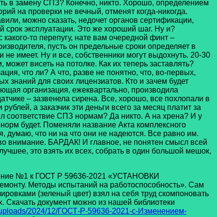
ать в замену СПЗ? Конечно, никто. Хорошо, определением
рий на проверки не вечный, отменят когда-никогда.
авили, можно сказать, недочет органов сертификации,
 срок эксплуатации. Это же хороший шаг. Ну и?
 какого-то перепугу, нате вам очередной финт –
изводителя, пусть он предельные сроки определяет в
не имеет. Ну и все, собственники могут выдохнуть. 20-30
, может висеть на потолке. Как их теперь заставлять?
ия, что ли? А что, разве не понятно, что, во-первых,
 знаний для своих лицензиатов. Кто и зачем будет
ающая организация, ежеквартально, производила
атчике – зазвенела сирена. Все, хорошо, все похлопали в
рублей, а заказчик эти деньги всего за месяц платит за
рял соответствие СПЗ нормам? Да никто. А на хрена? И у
ь норм будет. Поменяли название Акта комплексного
 думаю, что ни на что они не надеются. Все равно им.
о внимание. БАРДАК! И главное, не понятен смысл всей
лучшее, это взять их всех, собрать в один большой мешок,
ение №1 к ГОСТ Р 59636-2021 «УСТАНОВКИ
онту. Методы испытаний на работоспособность». Сам
ровками (зеленый цвет) взял на себя труд скомпоновать
ех. Скачать документ можно из нашей библиотеки
t/uploads/2024/12/ГОСТ-Р-59636-2021-с-Изменением-