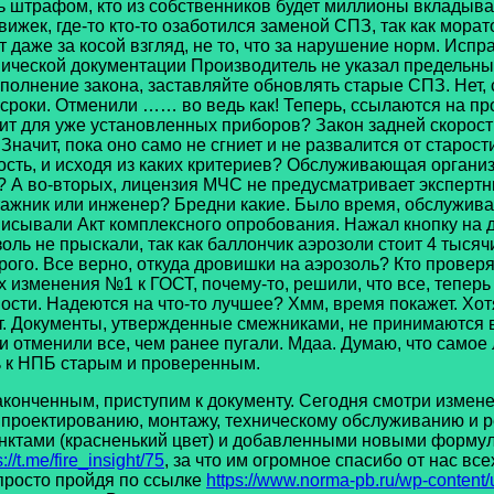
шь штрафом, кто из собственников будет миллионы вкладыв
жек, где-то кто-то озаботился заменой СПЗ, так как морато
даже за косой взгляд, не то, что за нарушение норм. Испр
ической документации Производитель не указал предельный
олнение закона, заставляйте обновлять старые СПЗ. Нет, с
роки. Отменили …… во ведь как! Теперь, ссылаются на про
ит для уже установленных приборов? Закон задней скорости 
начит, пока оно само не сгниет и не развалится от старости
сть, и исходя из каких критериев? Обслуживающая организац
А во-вторых, лицензия МЧС не предусматривает экспертных
тажник или инженер? Бредни какие. Было время, обслужив
писывали Акт комплексного опробования. Нажал кнопку на д
ь не прыскали, так как баллончик аэрозоли стоит 4 тысячи 
дорого. Все верно, откуда дровишки на аэрозоль? Кто прове
х изменения №1 к ГОСТ, почему-то, решили, что все, тепер
ти. Надеются на что-то лучшее? Хмм, время покажет. Хотя,
. Документы, утвержденные смежниками, не принимаются в
и отменили все, чем ранее пугали. Мдаа. Думаю, что самое 
ть к НПБ старым и проверенным.
нченным, приступим к документу. Сегодня смотри измен
тированию, монтажу, техническому обслуживанию и рем
нктами (красненький цвет) и добавленными новыми формули
s://t.me/fire_insight/75
, за что им огромное спасибо от нас вс
просто пройдя по ссылке
https://www.norma-pb.ru/wp-conten