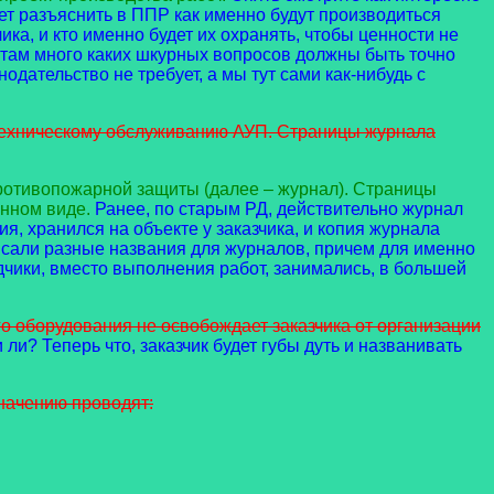
ет разъяснить в ППР как именно будут производиться
ка, и кто именно будет их охранять, чтобы ценности не
 там много каких шкурных вопросов должны быть точно
одательство не требует, а мы тут сами как-нибудь с
 техническому обслуживанию АУП. Страницы журнала
ротивопожарной защиты (далее – журнал). Страницы
нном виде.
Ранее, по старым РД, действительно журнал
, хранился на объекте у заказчика, и копия журнала
исали разные названия для журналов, причем для именно
чики, вместо выполнения работ, занимались, в большей
о оборудования не освобождает заказчика от организации
 ли? Теперь что, заказчик будет губы дуть и названивать
начению проводят: