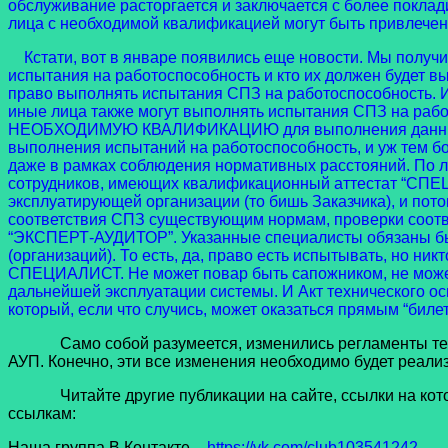
обслуживание расторгается и заключается с более поклад
лица с необходимой квалификацией могут быть привлечены
Кстати, вот в январе появились еще новости. Мы получ
испытания на работоспособность и кто их должен будет в
право выполнять испытания СПЗ на работоспособность. И 
иные лица также могут выполнять испытания СПЗ на работ
НЕОБХОДИМУЮ КВАЛИФИКАЦИЮ для выполнения данных раб
выполнения испытаний на работоспособность, и уж тем б
даже в рамках соблюдения нормативных расстояний. По л
сотрудников, имеющих квалификационный аттестат “СПЕ
эксплуатирующей организации (то бишь Заказчика), и пот
соответствия СПЗ существующим нормам, проверки соотв
“ЭКСПЕРТ-АУДИТОР”. Указанные специалисты обязаны быть
(организаций). То есть, да, право есть испытывать, но н
СПЕЦИАЛИСТ. Не может повар быть сапожником, не может
дальнейшей эксплуатации системы. И Акт технического ос
который, если что случись, может оказаться прямым “биле
Само собой разумеется, изменились регламенты технич
АУП. Конечно, эти все изменения необходимо будет реали
Читайте другие публикации на сайте, ссылки на которые
ссылкам:
Наша группа В Контакте –
https://vk.com/club103541242