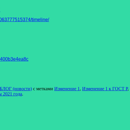
7
63777515374/timeline/
93400b3e4ea8c
БЛОГ (новости)
с метками
Изменение 1
,
Изменение 1 к ГОСТ Р
,
 2021 года
.