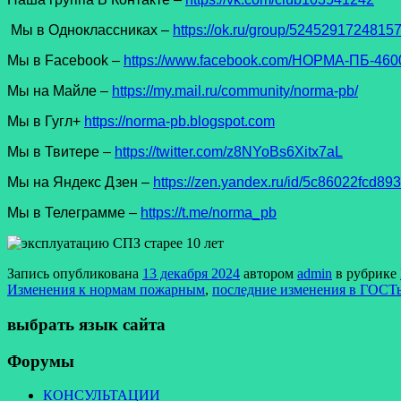
Мы в Одноклассниках –
https://ok.ru/group/5245291724815
Мы в Facеbook –
https://www.facebook.com/НОРМА-ПБ-4600
Мы на Майле –
https://my.mail.ru/community/norma-pb/
Мы в Гугл+
https://norma-pb.blogspot.com
Мы в Твитере –
https://twitter.com/z8NYoBs6Xitx7aL
Мы на Яндекс Дзен –
https://zen.yandex.ru/id/5c86022fcd8
Мы в Телеграмме –
https://t.me/norma_pb
Запись опубликована
13 декабря 2024
автором
admin
в рубрике
Изменения к нормам пожарным
,
последние изменения в ГОСТы
выбрать язык сайта
Форумы
КОНСУЛЬТАЦИИ