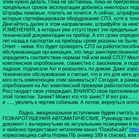
этим нужно делать. Пока не заставишь, пока не пригрози
предельных сроков эксплуатации добились некоторых подви
Штрафы ломовые, платить не хочется. А сейчас, штрафуют 
которые сертифицировали оборудование СПЗ, хотя в техн
Двигайтесь далее в этом направлении, штрафуйте за неисп
ИЗМЕНЕНИЯ, в которых уже отсутствуют эти предельные с
технической документации на прибор. А кто сроки определ
лет назад в паспортах на приборы сроки указаны не были. З
Ответ – никак. Кто будет проверять СПЗ на работоспособно
обслуживающая организация, это лицо заинтересованное? 
определять соответствие нормам той или иной СПЗ? Мон
комплексное опробование, совместно с заказчиком, и под
ладоши, подписали Акт и разошлись по домам. Даже аэрозол
техническое обслуживание и считает, что и это для него 
кого есть компетенции этим заниматься? Сегодня, в рамка
опробования на Акт комплексной проверки работоспособнос
Росстандарт свое утверждает, ВНИИПО свое проталкивает
этой толкотни. Зачем? Может кто что занес? И вот раз…… 
и ….. уволить к чертям собачьим. А потом, вернуться опя
Ладно, эмоциональное вступление будем считать зако
ПОЖАРОТУШЕНИЯ АВТОМАТИЧЕСКИЕ. Руководство по проек
документ с вычеркнутыми не актуальными позициями и пу
и любезно предоставил читателям канал “ПожИнсайт”
http
нормативщика сайта Норма ПБ (номер 169 в списке), или 