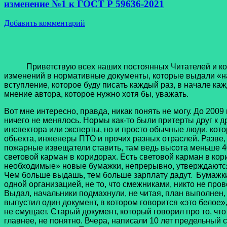
изменение №1 к ГОСТ Р 59636-2021
Добавить комментарий
Приветствую всех наших постоянных Читателей и коллег 
изменений в нормативные документы, которые выдали «н
вступление, которое буду писать каждый раз, в начале каж
мнение автора, которое нужно хотя бы, уважать.
Вот мне интересно, правда, никак понять не могу. До 2009
ничего не менялось. Нормы как-то были притерты друг к др
инспектора или эксперты, но и просто обычные люди, котор
объекта, инженеры ПТО и прочих разных отраслей. Разве,
пожарные извещатели ставить, там ведь высота меньше 40
световой карман в коридорах. Есть световой карман в кор
необходимые» новые бумажки, непрерывно, утверждаются 
Чем больше выдашь, тем больше зарплату дадут. Бумажки 
одной организацией, не то, что смежниками, никто не пров
Выдал, начальники подмахнули, не читая, план выполнен
выпустил один документ, в котором говорится «это белое»,
не смущает. Старый документ, который говорил про то, что
главнее, не понятно. Вчера, написали 10 лет предельный с