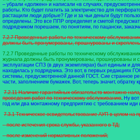
– убрали «должен» и написали «в случаях, предусмотренн
работы. Кто будет платить за электричество для перфорат
растащили люди добрые? Где и за чьи деньги будут поль
определены. Это все ППР определяет и сметой предусматри
подрядчиком порешаем, по понятиям, по пацански, заказч
7.2.7 Проведенные работы по техническому обслуживани
должны быть пронумерованы, прошнурованы и скреплены
7.2.7 Проведенные работы по техническому обслуживани
журнала должны быть пронумерованы, прошнурованы и ск
эксплуатации СПЗ (в двух экземплярах) был единым и для
находилась у подрядчика. Это вот, в первых редакциях Г
системы, предусмотренной данной ГОСТ. Сие странное ре
части, заполнением бумажек. Вот, теперь значит, обратку к
7.2.11 Наличие гарантийных обязательств монтажно-нала
проведения работ по техническому обслуживанию
.
Ну вот
год или два монтажному предприятию с требованием иди и
7.3.1 Техническое освидетельствование АУП в целом на 
– после истечения срока службы, указанного в ТД;
– после изменений нормативных положений;