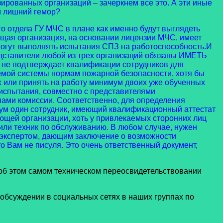
зированных организаций – зачеркнем все это. А эти иные
ем лишний гемор?
о отдела ГУ МЧС в плане как именно будут выглядеть
ающая организация, на основании лицензии МЧС, имеет
 могут выполнять испытания СПЗ на работоспособность.И
редставители любой из трех организаций обязаны ИМЕТЬ
е подтверждает квалификации сотрудников для
емой системы нормам пожарной безопасности, хотя бы
 или принять на работу минимум двоих уже обученных
спытания, совместно с представителями
нами комиссии. Соответственно, для определения
ум один сотрудник, имеющий квалификационный аттестат
ющей организации, хоть у привлекаемых сторонних лиц
к или техник по обслуживанию. В любом случае, нужен
 экспертом, дающим заключение о возможности
о Вам не писуля. Это очень ответственный документ,
б этом самом техническом переосвидетельствовании
бсуждении в социальных сетях в наших группах по