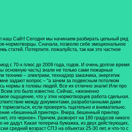
л наш Сайт! Сегодня мы начинаем разбирать цельный ряд
оре-нормотворцы. Сначала, позволю себе эмоциональное
мь статей. Потерпите, пожалуйста, так как это частное
иод с 70-х плюс до 2009 года, годов. И очень долгое время
 бы основную часть) знали не только сами пожарные
 технике – электрики, технадзор заказчика, энергетик
 мне задают вопрос – “а зачем за подвесным потолком
сь нормы в головы людей. Все их отлично знали! Или про
. Всем это было известно. Сейчас, «жизненно
кое ощущение, что у этих нормотворцев работа сдельная.
соответствие между документами, разработанными даже
ет тормозиться, если проверять тщательно и внимательно.
ление «бешенный принтер». Вчера, бешенный принтер
нет, это черное». Причем, разворот на 180 градусов никого
ю не дадут. Какая теперича бумажка, из двух действующих,
ии средний возраст СПЗ на объектах 25-30 лет, и что-то с