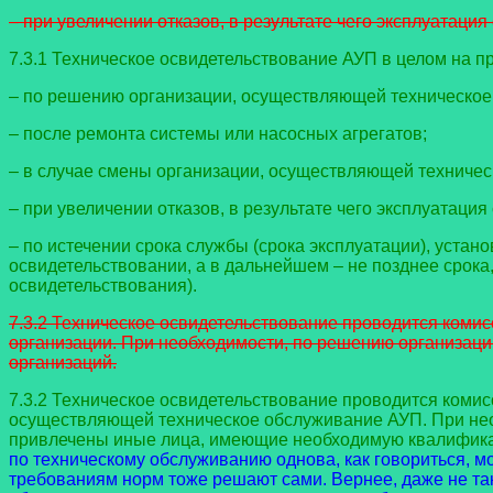
– при увеличении отказов, в результате чего эксплуатаци
7.3.1 Техническое освидетельствование АУП в целом на 
– по решению организации, осуществляющей техническое
– после ремонта системы или насосных агрегатов;
– в случае смены организации, осуществляющей техниче
– при увеличении отказов, в результате чего эксплуатаци
– по истечении срока службы (срока эксплуатации), уста
освидетельствовании, а в дальнейшем – не позднее срока
освидетельствования).
7.3.2 Техническое освидетельствование проводится коми
организации. При необходимости, по решению организаци
организаций.
7.3.2 Техническое освидетельствование проводится комис
осуществляющей техническое обслуживание АУП. При нео
привлечены иные лица, имеющие необходимую квалифик
по техническому обслуживанию однова, как говориться, мо
требованиям норм тоже решают сами. Вернее, даже не так в