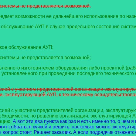
я системы не представляется возможной.
предмет возможности ее дальнейшего использования по наз
 обслуживание АУП в случае предельного состояния систе
ское обслуживание АУП;
я системы не представляется возможной;
новленного изготовителем оборудования либо проектной (ра
, установленного при проведении последнего технического
ссией с участием представителей организации эксплуатир
и, эксплуатирующей АУП, к техническому освидетельствова
сией с участием представителей организации, эксплуатиру
бходимости, по решению организации, эксплуатирующей АУ
ацию.
А вот эти два пункта как раз и есть именно то, о чем 
гут собраться кучкой и решить, насколько можно эксплуати
опрос стоит. Решает заказчик. А если подрядчик откажется 