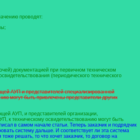
начению проводят:
мы;
бочей) документацией при первичном техническом
 освидетельствования (периодического технического
ующей АУП и представителей специализированной
нию могут быть привлечены представители других
ющей АУП, и представителей организации,
П, к техническому освидетельствованию могут быть
я писал в самом начале статьи. Теперь заказчик и подрядчик
ровать систему дальше. И соответствует ли эта система
тоже решать, то что хочет заказчик, то договор на