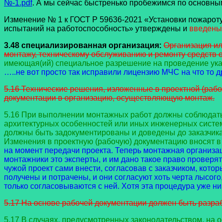
№-1.pdf
. А мы сейчас быстренько пробежимся по основны
Изменение № 1 к ГОСТ Р 59636-2021 «Установки пожарот
испытаний на работоспособность» утверждены и
введены 
3.48 специализированная организация:
Организация и
монтажу, техническому обслуживанию и ремонту средств 
имеющая(ий) специальное разрешение на проведение указ
…..не вот просто так исправили лицензию МЧС на что то др
5.16 Технические решения, изложенные в проектной (раб
документации в организацию, осуществляющую монтаж.
5.16 При выполнении монтажных работ должны соблюдат
архитектурных особенностей или иных инженерных систе
должны быть задокументированы и доведены до заказчика
Изменения в проектную (рабочую) документацию вносят в 
на момент передачи проекта. Теперь монтажная организа
монтажники это эксперты, и им дано такое право проверят
чужой проект сами внести, согласовав с заказчиком, котор
получены и потрачены, и они согласуют хоть черта лысого
только согласовываются с ней. Хотя эта процедура уже ни
5.17 На основе рабочей документации должен быть разраб
5.17 В случаях, предусмотренных законодательством, на 