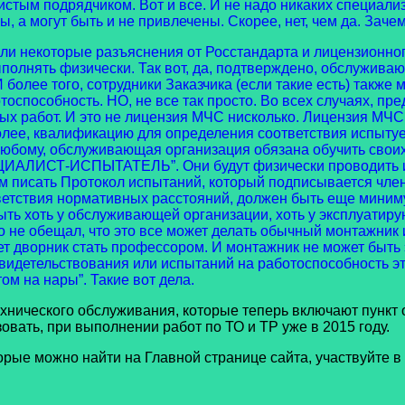
истым подрядчиком. Вот и все. И не надо никаких специали
, а могут быть и не привлечены. Скорее, нет, чем да. Зач
или некоторые разъяснения от Росстандарта и лицензионног
ыполнять физически. Так вот, да, подтверждено, обслужив
более того, сотрудники Заказчика (если такие есть) также
оспособность. НО, не все так просто. Во всех случаях, п
от. И это не лицензия МЧС нисколько. Лицензия МЧС н
олее, квалификацию для определения соответствия испыту
юбому, обслуживающая организация обязана обучить своих
ЦИАЛИСТ-ИСПЫТАТЕЛЬ”. Они будут физически проводить и
ом писать Протокол испытаний, который подписывается чле
етствия нормативных расстояний, должен быть еще миним
 хоть у обслуживающей организации, хоть у эксплуатиру
икто не обещал, что это все может делать обычный монтажни
 дворник стать профессором. И монтажник не может быть
видетельствования или испытаний на работоспособность эт
том на нары”. Такие вот дела.
еского обслуживания, которые теперь включают пункт о
зовать, при выполнении работ по ТО и ТР уже в 2015 году.
 можно найти на Главной странице сайта, участвуйте в о