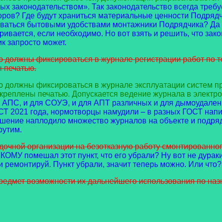
ых законодательством». Так законодательство всегда требу
оров? Где будут храниться материальные ценности Подрядчи
зоваться бытовыми удобствами монтажники Подрядчика? Да
вается, если необходимо. Но вот взять и решить, что закон
ик запросто может.
ю должны фиксироваться в журнале регистрации работ по
 печатью.
ю должны фиксироваться в журнале эксплуатации систем п
реплены печатью. Допускается ведение журнала в электро
 АПС, и для СОУЭ, и для АПТ различных и для дымоудаления
ОСТ 2021 года, нормотворцы намудили – в разных ГОСТ нап
шение наплодило множество журналов на объекте и подряд
рутим.
дочной организации на безотказную работу смонтированног
 КОМУ помешал этот пункт, что его убрали? Ну вот не дураки
 ремонтируй. Пункт убрали, значит теперь можно. Или что?
предмет возможности их дальнейшего использования по наз