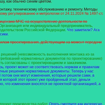
у, как обычно синим цветом.
онтажу, техническому обслуживанию и ремонту. Методы
ому регулированию и метрологии от 24.11.2024 № 1497-ст.
лицензию МЧС на осуществление деятельности по
Организация или индивидуальный предприниматель,
нодательством Российской Федерации.
Что заметили? Ага
сики.
авилам проектирования, действующим на момент передачи
 решений (невозможность выполнения монтажа из-за
 требований нормативных документов по проектированию)
ть согласованы с проектировщиком и заказчиком.
ь, проект может не соответствовать нормам и правилам
ктные решения нормативные документы. Теперь у нас
И потом они могут изменения, которые решили сами, в
ля которой этот проект уже пройденный этап, деньги
но, что изменения вносятся не проектной организацией, а
проект производства работ.
Опять смотрите как интересно