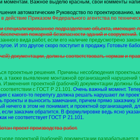
м моментам. Важное выделю красным, свои комменты напиш
ушения автоматические Руководство по проектированию, м
в действие Приказом Федерального агентства по техническ
ли специализированное подразделение объекта, имеющие 
обеспечения пожарной безопасности зданий и сооружений.
анного вида работ, если его наличие предусмотрено зако
угое. И это другое скоро поступит в продажу. Готовьте бабо
очей) документации, должны соответствовать нормам и пр
ься проектные решения. Причины несоблюдения проектных
м, а также выявление монтажной организацией нарушений
. Изменения проектной (рабочей) документации должны бы
соответствии с ГОСТ Р 21.101.
Очень важный момент. Тепер
ция с какого-то перепугу должна решать нарушают ли прое
ь проекты и выносить замечания, причем прямо заказчику. 
ый ничего в этом не понимает, и проектной организацией, д
, если заказчик обратится. В формулировке ведь ясно указа
как не соответствует ГОСТ Р 21.101.
отан проект производства работ.
основе проектной (рабочей) документации разрабатывается 