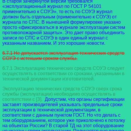
В старой зачеркнутой версии требовался
«эксплуатационный журнал по ГОСТ Р 54101
применительно к СОУЭ», то есть по СОУЭ журнал
должен быть отдельным (применительно к СОУЭ) от
журнала по СПС. В нынешней формулировке указано
просто «фиксироваться в журнале эксплуатации систем
противопожарной защиты». Это дает право объединить
записи по СПС и СОУЭ в один единый журнал с
указанным названием. И это хорошие новости.
6.7.1 Не допускается эксплуатация технических средств
СОУЭ с истекшим сроком службы.
6.7.1 Эксплуатацию технических средств СОУЭ следует
осуществлять в соответствии со сроками, указанными в
технической документации изготовителей.
Эксплуатацию технических средств СОУЭ сверх срока
службы (эксплуатации) необходимо осуществлять в
соответствии с [З].
Допустим, что органы сертификации
заставят производителей указывать предельные сроки
эксплуатации в технической документации, в
соответствии с данным пунктом ГОСТ. Но что делать с
тем оборудованием, которое уже приколочено к потолку
на объектах России? В старой ТД на этот оборудование
не указаны сроки эксплуатации. Получается оно вечное,