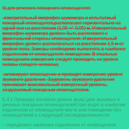
б) для речевого пожарного оповещателя:
-измерительный микрофон шумомера и испытуемый
пожарный оповещательрасполагают горизонтально на
одной оси на расстоянии (1,00 +/- 0,05) м. Измерительный
микрофон шумомера должен быть расположен с
фронтальной стороны оповещателя. Измерительный
микрофон должен располагаться на расстоянии 1,5 м от
уровня пола. Замеры необходимо выполнять в наиболее
отдаленном от оповещателя помещении. В спальных
помещениях измерения следует проводить на уровне
головы спящего человека;
-активируют оповещение и проводят измерение уровня
звукового давления. Зауровень звукового давления
принимают максимальный измеренный уровень,
создаваемый пожарным оповещателем.
Б.4.1 Проверку контроля уровня звука (для звуковых и
речевых пожарных оповещателей) про водят в наиболее
отдаленном от оповещателя месте или помещении без
оповещателей в следующей последовательности:
– определяют наиболее отдаленное от оповещателя