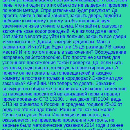
пень, что ни один из этих объектов не выдержит проверки
по новой методе. Отрицательным будет результат. Да
просто, зайти в любой кабинет, закрыть дверь, подойти
поближе к оконному проему, чтобы фоновый шум
увеличился из-за уличного шума. Или зайти в санузел и
включить кран водопроводный. А в жилом доме чего?
Вот зайти в квартиру, уйти на лоджию, закрыть все двери
межкомнатные. Давай, замеряй децибелы. Масса
вариантов. И что? Где будут эти 15 дБ разницы? В каком
месте? И что потом писать в заключении? Оборудование
исправно, работоспособно. Его просто не хватает, для
успешного прохождения такой проверки. Да, если быть
честным, надо писать «телегу» на проектировщика. А
почему он не понавтыкал оповещателей в каждую
комнату, а поставил только в коридорах? Экономил для
заказчика? Ай-яй-яй. Что теперь то делать. Заказчик
возмущен и собирается организовать исковое заявление
за нарушение проектной организацией норм и правил
проектирования СП3.13130…. нет, даже НПБ104, ведь
СПЗ на объектах в России, в среднем, годиков 25-30 от
роду. Но это ж надо такое. Раньше то, как мы жили?
Сирые и глупые были. Инспекция и эксперты, как
оказывается, не правильно проводили контроль, не
верные были методические указания 2014 года и ранее