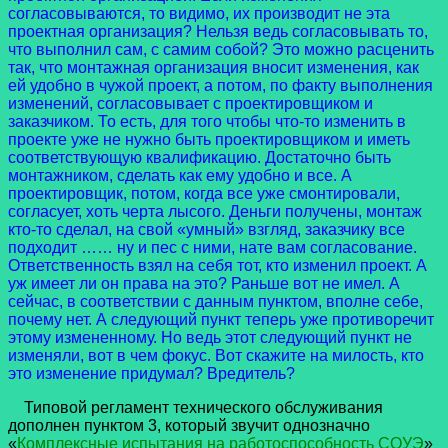
согласовываются, то видимо, их производит не эта
проектная организация? Нельзя ведь согласовывать то,
что выполнил сам, с самим собой? Это можно расценить
так, что монтажная организация вносит изменения, как
ей удобно в чужой проект, а потом, по факту выполнения
изменений, согласовывает с проектировщиком и
заказчиком. То есть, для того чтобы что-то изменить в
проекте уже не нужно быть проектировщиком и иметь
соответствующую квалификацию. Достаточно быть
монтажником, сделать как ему удобно и все. А
проектировщик, потом, когда все уже смонтировали,
согласует, хоть черта лысого. Деньги получены, монтаж
кто-то сделал, на свой «умный» взгляд, заказчику все
подходит …… ну и пес с ними, нате вам согласование.
Ответственность взял на себя тот, кто изменил проект. А
уж имеет ли он права на это? Раньше вот не имел. А
сейчас, в соответствии с данным пунктом, вполне себе,
почему нет. А следующий пункт теперь уже противоречит
этому измененному. Но ведь этот следующий пункт не
изменяли, вот в чем фокус. Вот скажите на милость, кто
это изменение придумал? Вредитель?
Типовой регламент технического обслуживания
дополнен пунктом 3, который звучит однозначно
«
Комплексные испытания на работоспособность СОУЭ
»