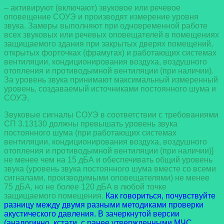
– активируют (включают) звуковое или речевое
оповещение СОУЭ и производят измерение уровня
звука. Замеры выполняют при одновременной работе
всех звуковых или речевых оповещателей в помещениях
защищаемого здания при закрытых дверях помещений,
открытых форточках (фрамугах) и работающих системах
вентиляции, кондиционирования воздуха, воздушного
отопления и противодымной вентиляции (при наличии).
За уровень звука принимают максимальный измеренный
уровень, создаваемый источниками постоянного шума и
СОУЭ,
Звуковые сигналы СОУЭ в соответствии с требованиями
СП 3.13130 должны превышать уровень звука
постоянного шума (при работающих системах
вентиляции, кондиционирования воздуха, воздушного
отопления и противодымной вентиляции (при наличии)]
не менее чем на 15 дБА и обеспечивать общий уровень
звука (уровень звука постоянного шума вместе со всеми
сигналами, производимыми оповещателями) не менее
75 дБА, но не более 120 дБА в любой точке
защищаемого помещения.
Как говориться, почувствуйте
разницу между двумя разными методиками проверки
акустического давления. В зачеркнутой версии
(аналогично, кстати, с ранее утвержденными МЧС