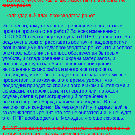
видов работ;
– календарный план производства работ.
Интересно, кому помешало требование о подготовке
проекта производства работ? Во всех изменениях к
ГОСТ 2021 года вычеркнут пункт о ППР. Странно это. Это
ведь очень важно, расставить все точки над вопросами,
возникающими по ходу производства работ. Это и вопрос
электроснабжения, и вопрос обеспечения бытовых
удобств, и складирование и охрана материалов, и
вопросы доступа на объект, и временной график
выполнения самих работ, и много всего прочего.
Подрядчик, может быть, надеется, что заказчик ему все
предоставит, а заказчик, в это время, уверен, что
подрядчик приедет со своими вагончиками-бытовками и
складами, и сторож свой, и генератор или, на худой
случай, счетчик, регистрирующий потребление
электроэнергии оборудованием подрядчика. Вот и
непонятки, и конфликт. Вычеркнули? Ну и здравствуйте,
заказчик теперь решит, что это не обязательно, и не будет
этот ППР вообще делать. Молодцы, что еще скажешь.
5.1.8 Пусконаладочные работы и сдача смонтированных
технических средств заказчику должны являться