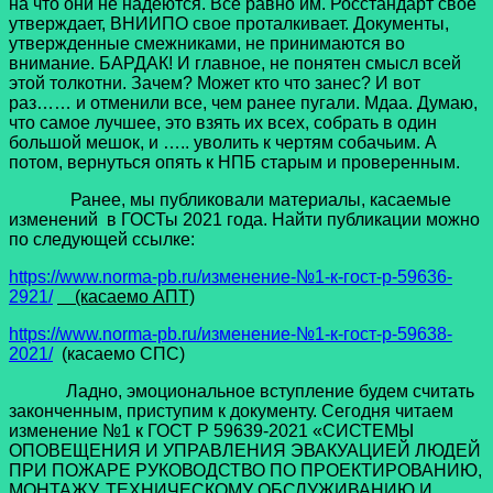
на что они не надеются. Все равно им. Росстандарт свое
утверждает, ВНИИПО свое проталкивает. Документы,
утвержденные смежниками, не принимаются во
внимание. БАРДАК! И главное, не понятен смысл всей
этой толкотни. Зачем? Может кто что занес? И вот
раз…… и отменили все, чем ранее пугали. Мдаа. Думаю,
что самое лучшее, это взять их всех, собрать в один
большой мешок, и ….. уволить к чертям собачьим. А
потом, вернуться опять к НПБ старым и проверенным.
Ранее, мы публиковали материалы, касаемые
изменений в ГОСТы 2021 года. Найти публикации можно
по следующей ссылке:
https://www.norma-pb.ru/изменение-№1-к-гост-р-59636-
2921/
(касаемо АПТ)
https://www.norma-pb.ru/изменение-№1-к-гост-р-59638-
2021/
(касаемо СПС)
Ладно, эмоциональное вступление будем считать
законченным, приступим к документу. Сегодня читаем
изменение №1 к ГОСТ Р 59639-2021 «СИСТЕМЫ
ОПОВЕЩЕНИЯ И УПРАВЛЕНИЯ ЭВАКУАЦИЕЙ ЛЮДЕЙ
ПРИ ПОЖАРЕ РУКОВОДСТВО ПО ПРОЕКТИРОВАНИЮ,
МОНТАЖУ, ТЕХНИЧЕСКОМУ ОБСЛУЖИВАНИЮ И