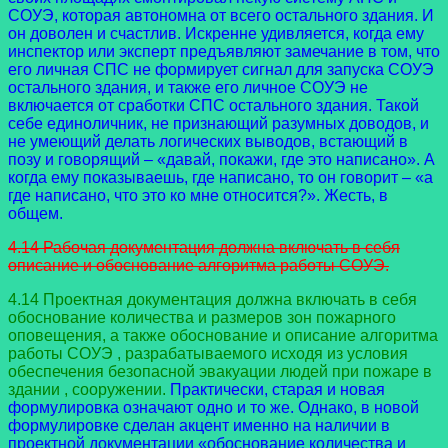
СОУЭ, которая автономна от всего остального здания. И
он доволен и счастлив. Искренне удивляется, когда ему
инспектор или эксперт предъявляют замечание в том, что
его личная СПС не формирует сигнал для запуска СОУЭ
остального здания, и также его личное СОУЭ не
включается от сработки СПС остального здания. Такой
себе единоличник, не признающий разумных доводов, и
не умеющий делать логических выводов, встающий в
позу и говорящий – «давай, покажи, где это написано». А
когда ему показываешь, где написано, то он говорит – «а
где написано, что это ко мне относится?». Жесть, в
общем.
4.14 Рабочая документация должна включать в себя
описание и обоснование алгоритма работы СОУЭ.
4.14 Проектная документация должна включать в себя
обоснование количества и размеров зон пожарного
оповещения, а также обоснование и описание алгоритма
работы СОУЭ , разрабатываемого исходя из условия
обеспечения безопасной эвакуации людей при пожаре в
здании , сооружении.
Практически, старая и новая
формулировка означают одно и то же. Однако, в новой
формулировке сделан акцент именно на наличии в
проектной документации «обоснование количества и