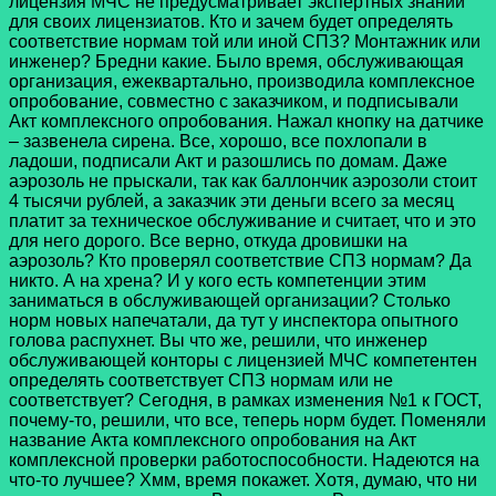
лицензия МЧС не предусматривает экспертных знаний
для своих лицензиатов. Кто и зачем будет определять
соответствие нормам той или иной СПЗ? Монтажник или
инженер? Бредни какие. Было время, обслуживающая
организация, ежеквартально, производила комплексное
опробование, совместно с заказчиком, и подписывали
Акт комплексного опробования. Нажал кнопку на датчике
– зазвенела сирена. Все, хорошо, все похлопали в
ладоши, подписали Акт и разошлись по домам. Даже
аэрозоль не прыскали, так как баллончик аэрозоли стоит
4 тысячи рублей, а заказчик эти деньги всего за месяц
платит за техническое обслуживание и считает, что и это
для него дорого. Все верно, откуда дровишки на
аэрозоль? Кто проверял соответствие СПЗ нормам? Да
никто. А на хрена? И у кого есть компетенции этим
заниматься в обслуживающей организации? Столько
норм новых напечатали, да тут у инспектора опытного
голова распухнет. Вы что же, решили, что инженер
обслуживающей конторы с лицензией МЧС компетентен
определять соответствует СПЗ нормам или не
соответствует? Сегодня, в рамках изменения №1 к ГОСТ,
почему-то, решили, что все, теперь норм будет. Поменяли
название Акта комплексного опробования на Акт
комплексной проверки работоспособности. Надеются на
что-то лучшее? Хмм, время покажет. Хотя, думаю, что ни