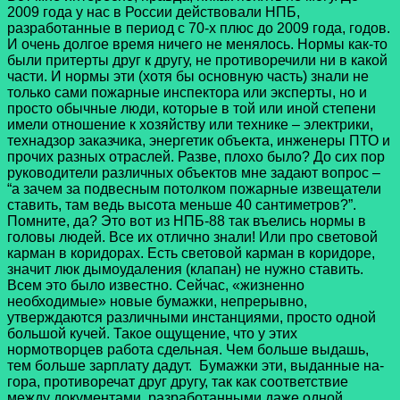
2009 года у нас в России действовали НПБ,
разработанные в период с 70-х плюс до 2009 года, годов.
И очень долгое время ничего не менялось. Нормы как-то
были притерты друг к другу, не противоречили ни в какой
части. И нормы эти (хотя бы основную часть) знали не
только сами пожарные инспектора или эксперты, но и
просто обычные люди, которые в той или иной степени
имели отношение к хозяйству или технике – электрики,
технадзор заказчика, энергетик объекта, инженеры ПТО и
прочих разных отраслей. Разве, плохо было? До сих пор
руководители различных объектов мне задают вопрос –
“а зачем за подвесным потолком пожарные извещатели
ставить, там ведь высота меньше 40 сантиметров?”.
Помните, да? Это вот из НПБ-88 так въелись нормы в
головы людей. Все их отлично знали! Или про световой
карман в коридорах. Есть световой карман в коридоре,
значит люк дымоудаления (клапан) не нужно ставить.
Всем это было известно. Сейчас, «жизненно
необходимые» новые бумажки, непрерывно,
утверждаются различными инстанциями, просто одной
большой кучей. Такое ощущение, что у этих
нормотворцев работа сдельная. Чем больше выдашь,
тем больше зарплату дадут. Бумажки эти, выданные на-
гора, противоречат друг другу, так как соответствие
между документами, разработанными даже одной