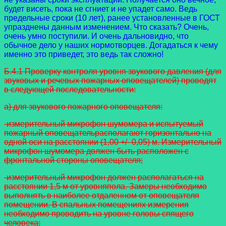
будет висеть, пока не сгниет и не упадет само. Ведь
предельные сроки (10 лет), ранее установленные в ГОСТ
упразднены данным изменением. Что сказать? Очень,
очень умно поступили. И очень дальновидно, что
обычное дело у наших нормотворцев. Догадаться к чему
именно это приведет, это ведь так сложно!
Б.4.1 Проверку контроля уровня звукового давления (для
звуковых и речевых пожарных оповещателей) проводят
в следующей последовательности:
а) для звукового пожарного оповещателя:
-измерительный микрофон шумомера и испытуемый
пожарный оповещательрасполагают горизонтально на
одной оси на расстоянии (1,00 +/- 0,05) м. Измерительный
микрофон шумомера должен быть расположен с
фронтальной стороны оповещателя;
-измерительный микрофон должен располагаться на
расстоянии 1,5 м от уровняпола. Замеры необходимо
выполнять в наиболее отдаленном от оповещателя
помещении. В спальных помещениях измерения
необходимо проводить на уровне головы спящего
человека;