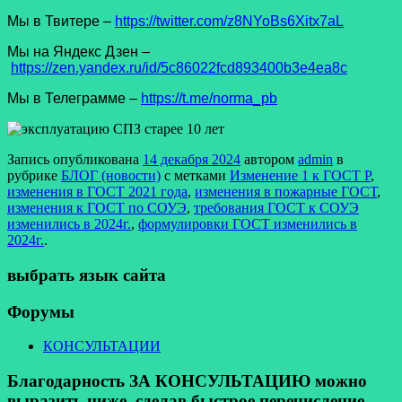
Мы в Твитере –
https://twitter.com/z8NYoBs6Xitx7aL
Мы на Яндекс Дзен –
https://zen.yandex.ru/id/5c86022fcd893400b3e4ea8c
Мы в Телеграмме –
https://t.me/norma_pb
Запись опубликована
14 декабря 2024
автором
admin
в
рубрике
БЛОГ (новости)
с метками
Изменение 1 к ГОСТ Р
,
изменения в ГОСТ 2021 года
,
изменения в пожарные ГОСТ
,
изменения к ГОСТ по СОУЭ
,
требования ГОСТ к СОУЭ
изменились в 2024г.
,
формулировки ГОСТ изменились в
2024г.
.
выбрать язык сайта
Форумы
КОНСУЛЬТАЦИИ
Благодарность ЗА КОНСУЛЬТАЦИЮ можно
выразить ниже, сделав быстрое перечисление