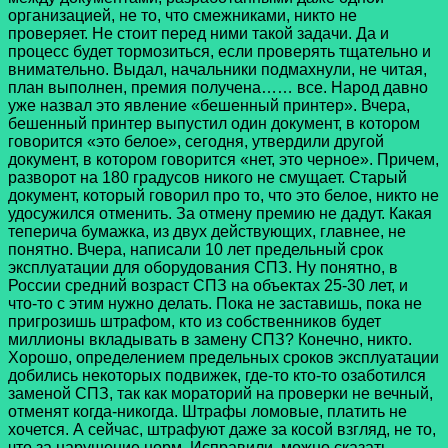
организацией, не то, что смежниками, никто не
проверяет. Не стоит перед ними такой задачи. Да и
процесс будет тормозиться, если проверять тщательно и
внимательно. Выдал, начальники подмахнули, не читая,
план выполнен, премия получена…… все. Народ давно
уже назвал это явление «бешенный принтер». Вчера,
бешенный принтер выпустил один документ, в котором
говорится «это белое», сегодня, утвердили другой
документ, в котором говорится «нет, это черное». Причем,
разворот на 180 градусов никого не смущает. Старый
документ, который говорил про то, что это белое, никто не
удосужился отменить. За отмену премию не дадут. Какая
теперича бумажка, из двух действующих, главнее, не
понятно. Вчера, написали 10 лет предельный срок
эксплуатации для оборудования СПЗ. Ну понятно, в
России средний возраст СПЗ на объектах 25-30 лет, и
что-то с этим нужно делать. Пока не заставишь, пока не
пригрозишь штрафом, кто из собственников будет
миллионы вкладывать в замену СПЗ? Конечно, никто.
Хорошо, определением предельных сроков эксплуатации
добились некоторых подвижек, где-то кто-то озаботился
заменой СПЗ, так как мораторий на проверки не вечный,
отменят когда-никогда. Штрафы ломовые, платить не
хочется. А сейчас, штрафуют даже за косой взгляд, не то,
что за нарушение норм. Исправили, можно сказать,