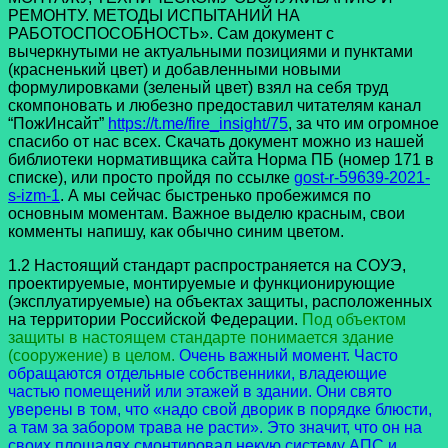
РЕМОНТУ. МЕТОДЫ ИСПЫТАНИЙ НА
РАБОТОСПОСОБНОСТЬ». Сам документ с
вычеркнутыми не актуальными позициями и пунктами
(красненький цвет) и добавленными новыми
формулировками (зеленый цвет) взял на себя труд
скомпоновать и любезно предоставил читателям канал
“ПожИнсайт”
https://t.me/fire_insight/75
, за что им огромное
спасибо от нас всех. Скачать документ можно из нашей
библиотеки нормативщика сайта Норма ПБ (номер 171 в
списке), или просто пройдя по ссылке
gost-r-59639-2021-
s-izm-1
. А мы сейчас быстренько пробежимся по
основным моментам. Важное выделю красным, свои
комменты напишу, как обычно синим цветом.
1.2 Настоящий стандарт распространяется на СОУЭ,
проектируемые, монтируемые и функционирующие
(эксплуатируемые) на объектах защиты, расположенных
на территории Российской Федерации.
Под объектом
защиты в настоящем стандарте понимается здание
(сооружение) в целом.
Очень важный момент. Часто
обращаются отдельные собственники, владеющие
частью помещений или этажей в здании. Они свято
уверены в том, что «надо свой дворик в порядке блюсти,
а там за забором трава не расти». Это значит, что он на
своих площадях смонтировал некую систему АПС и