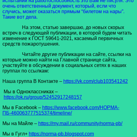
испытаний на работоспособность это Вам не писуля. Это
очень ответственный документ, который, если что
случись, может оказаться прямым “билетом на нары”.
Такие вот дела.
На этом, статью завершаю, до новых скорых
встреч в следующей публикации, в которой будем читать
изменение к ГОСТ 59641-2021, касаемый первичных
средств пожаротушения.
Читайте другие публикации на сайте, ссылки на
которые можно найти на Главной странице сайта,
участвуйте в обсуждении в социальных сетях в наших
группах по ссылкам:
Наша группа В Контакте –
https://vk.com/club103541242
Мы в Одноклассниках –
https://ok.ru/group/52452917248157
Мы в Facеbook –
https://www.facebook.com/НОРМА-
ПБ-460063777515374/timeline/
Мы на Майле –
https://my.mail.ru/community/norma-pb/
Мы в Гугл+
https://norma-pb.blogspot.com