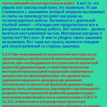
неотъемлемой частью монтажных работ.
А вот то, что
убрали этот злосчастный пункт, это правильно. Я сам
сталкивался с заказчиком, который уверенно вычеркивал
из сметы на производство работ расценку на
пусконаладочные работы. Вычеркнул и с довольной
улыбкой заявил – «Наладка уже предусмотрена все в
расценках на монтажные работы. Вот написано – должна
являться неотъемлемой частью. Монтажную расценку я
пропустил? Вот, все». В чем-то убедить такого заказчика
не возможно. Вот такие вот пункты являются поводом
для злоупотреблений со стороны заказчика.
5.2.4 При невозможности выполнения монтажа из-за
архитектурных особенностей или иных инженерных
систем, при необходимости отступления от проектной
(рабочей) документации, а также при выявлении
монтажной организацией нарушений нормативных
документов по проектированию, это должно быть
задокументировано и доведено до заказчика.
Отступления от проектной (рабочей) документации
должны быть согласованы заказчиком с организацией –
разработчиком проектной (рабочей) документации с
внесением изменений в нее в соответствии с ГОСТ Р
21.101. Изменения в утвержденную проектную
документацию вносят по решению заказчика на основе