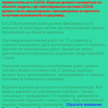
применительно к СОУЭ. Журнал должен находиться на
объекте защиты, где смонтирована система СОУЭ,
должен быть прошнурован, пронумерован и скреплен
печатями исполнителя и заказчика.
6.4.10 Выполнение работ должно фиксироваться в
журнале эксплуатации систем противопожарной защиты,
хранящемся на объекте заказчика.
При каждом выполнении работ по ТО и ремонту в
журнале указывается дата выполнения работ и перечень
фактически выполненных работ. Указанная запись
удостоверяется (заверяется) подписями представителей
сторон.
Описание выполненных исполнителем работ должно
соответствовать регламентам. Страницы журнала
должны быть пронумерованы, прошнурованы и скроены
печатями исполнителя и заказчика.
Ведение журнала допускается в электронном виде. Все
записи заверяются электронной подписью. Записи,
связанные с проведением ТО и ремонта, заверяются
электронной подписью с обеих сторон. Вид электронной
подписи определяется договором.
Обратите внимание.