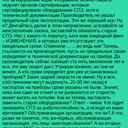
недочет органов сертификации, которые
сертифицировали оборудование СПЗ, хотя в
технической документации Производитель не указал
предельный срок эксплуатации. Это же хороший шаг. Ну
и? Двигайтесь далее в этом направлении, штрафуйте за
неисполнение закона, заставляйте обновлять старые
СПЗ. Нет, с какого-то перепугу, нате вам очередной финт
– ИЗМЕНЕНИЯ, в которых уже отсутствуют эти
предельные сроки. Отменили …… во ведь как! Теперь,
ссылаются на производителя, пусть он предельные сроки
определяет в технической документации на прибор. Да
производитель сейчас напишет сто пять миллионов лет и
все, кто ему укорот даст. Утрирую конечно, но тем не
менее. А кто сроки определит для уже установленных
приборов? Закон задней скорости не имеет. Ну и все,
собственники могут выдохнуть. 20-30 лет назад в
паспортах на приборы сроки указаны не были. Значит,
пока оно само не сгниет и не развалится от старости,
может висеть на потолке. Как их теперь заставлять
заменить старое оборудование? Ответ – никак. Кто будет
проверять СПЗ на работоспособность, и исходя из каких
критериев? Обслуживающая организация, что ли? А что,
разве не понятно, что, во-первых, обслуживающая
организация, это лицо заинтересованное? А во-вторых,