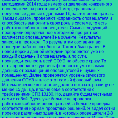
методиками 2014 года) измеряют давление конкретного
оповещателя на расстоянии 1 метр, сравнивая
полученные данные с данными ТД на этот оповещатель.
Таким образом, проверяют исправность оповещателя и
способность выполнить свою роль в системе, то есть
работоспособность оповещателя. Смысл следующий –
проверили определенное методикой процентное
количество оповещателей на объекте. Результаты
занесли в протокол. По результатам составили акт
проверки работоспособности. Так вот было ранее. В
новой версии данной методики проверяется уже не
каждый отдельный оповещатель, а по сути,
производительность всей СОУЭ на объекте сразу. То
есть, проверяется уровень фонового шума в самых
дальних от размещения оповещателей и шумных
помещениях. Далее проверяется уровень звукового
давления СОУЭ и плюс этот самый фоновый шум.
Математическое вычитание должно показать разницу не
менее 15 дБ. Да, вполне себе в соответствии с
требованиями СП3.13130. Но, давайте будем честными
сами с собой. Здесь уже больше не проверка
работоспособности оповещателей, а больше проверка
соответствия нормам проектных решений. Я видел сотни
проектов различных зданий, в которых оповещатели 2-3
штуки устанавливали в поэтажном коридоре. И все. Ясен