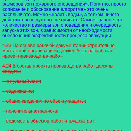
размеров зон пожарного оповещения». Понятно, просто
«описание и обоснование алгоритма» это очень
расплывчато. Можно «налить воды», а толком ничего
действительно нужного не описать. Самое главное это
количество и размеры зон оповещения и очередность
запуска этих зон, в зависимости от необходимости
обеспечения эффективности процесса эвакуации.
4.23 На основе рабочей документации строительно-
монтажной организацией должен быть разработан
проект производства работ.
4.24 В состав проекта производства работ должны
входить:
– титульный лист;
– содержание;
– общие сведения по объекту защиты;
– пояснительная записка;
– ведомость объемов работ и трудозатрат;
– технологические карты (регламенты) на выполнение