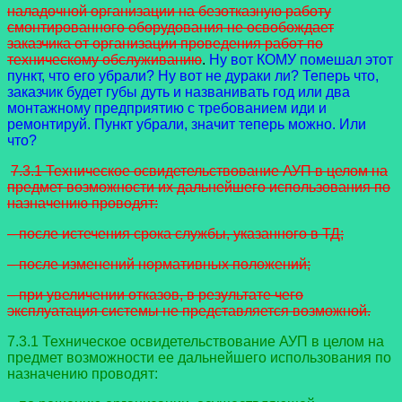
наладочной организации на безотказную работу
смонтированного оборудования не освобождает
заказчика от организации проведения работ по
техническому обслуживанию
.
Ну вот КОМУ помешал этот
пункт, что его убрали? Ну вот не дураки ли? Теперь что,
заказчик будет губы дуть и названивать год или два
монтажному предприятию с требованием иди и
ремонтируй. Пункт убрали, значит теперь можно. Или
что?
7.3.1 Техническое освидетельствование АУП в целом на
предмет возможности их дальнейшего использования по
назначению проводят:
– после истечения срока службы, указанного в ТД;
– после изменений нормативных положений;
– при увеличении отказов, в результате чего
эксплуатация системы не представляется возможной.
7.3.1 Техническое освидетельствование АУП в целом на
предмет возможности ее дальнейшего использования по
назначению проводят: