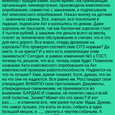
инженер? Бредни какие. Было время, обслуживающая
организация, ежеквартально, производила комплексное
опробование, совместно с заказчиком, и подписывали
Акт комплексного опробования. Нажал кнопку на датчике
– зазвенела сирена. Все, хорошо, все похлопали в
ладоши, подписали Акт и разошлись по домам. Даже
аэрозоль не прыскали, так как баллончик аэрозоли стоит
4 тысячи рублей, а заказчик эти деньги всего за месяц
платит за техническое обслуживание и считает, что и это
для него дорого. Все верно, откуда дровишки на
аэрозоль? Кто проверял соответствие СПЗ нормам? Да
никто. А на хрена? И у кого есть компетенции этим
заниматься? Сегодня, в рамках изменения №1 к ГОСТ,
почему-то, решили, что все, теперь норм будет. Поменяли
название Акта комплексного опробования на Акт
комплексной проверки работоспособности. Надеются на
что-то лучшее? Хмм, время покажет. Хотя, думаю, что ни
на что они не надеются. Все равно им. Росстандарт свое
утверждает, ВНИИПО свое проталкивает. Документы,
утвержденные смежниками, не принимаются во
внимание. БАРДАК! И главное, не понятен смысл всей
этой толкотни. Зачем? Может кто что занес? И вот
раз…… и отменили все, чем ранее пугали. Мдаа. Думаю,
что самое лучшее, это взять их всех, собрать в один
большой мешок, и ….. уволить к чертям собачьим. А