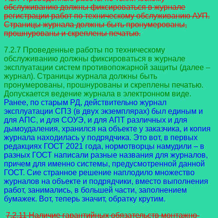
обслуживанию должны фиксироваться в журнале
регистрации работ по техническому обслуживанию АУП.
Страницы журнала должны быть пронумерованы,
прошнурованы и скреплены печатью.
7.2.7 Проведенные работы по техническому
обслуживанию должны фиксироваться в журнале
эксплуатации систем противопожарной защиты (далее –
журнал). Страницы журнала должны быть
пронумерованы, прошнурованы и скреплены печатью.
Допускается ведение журнала в электронном виде.
Ранее, по старым РД, действительно журнал
эксплуатации СПЗ (в двух экземплярах) был единым и
для АПС, и для СОУЭ, и для АПТ различных и для
дымоудаления, хранился на объекте у заказчика, и копия
журнала находилась у подрядчика. Это вот, в первых
редакциях ГОСТ 2021 года, нормотворцы намудили – в
разных ГОСТ написали разные названия для журналов,
причем для именно системы, предусмотренной данной
ГОСТ. Сие странное решение наплодило множество
журналов на объекте и подрядчики, вместо выполнения
работ, занимались, в большей части, заполнением
бумажек. Вот, теперь значит, обратку крутим.
7.2.11 Наличие гарантийных обязательств монтажно-