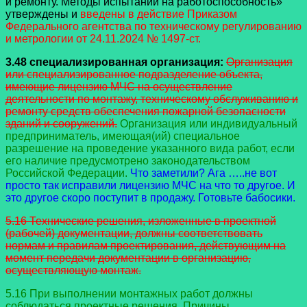
и ремонту. Методы испытаний на работоспособность»
утверждены и
введены в действие Приказом
Федерального агентства по техническому регулированию
и метрологии от 24.11.2024 № 1497-ст.
3.48 специализированная организация:
Организация
или специализированное подразделение объекта,
имеющие лицензию МЧС на осуществление
деятельности по монтажу, техническому обслуживанию и
ремонту средств обеспечения пожарной безопасности
зданий и сооружений.
Организация или индивидуальный
предприниматель, имеющая(ий) специальное
разрешение на проведение указанного вида работ, если
его наличие предусмотрено законодательством
Российской Федерации.
Что заметили? Ага …..не вот
просто так исправили лицензию МЧС на что то другое. И
это другое скоро поступит в продажу. Готовьте бабосики.
5.16 Технические решения, изложенные в проектной
(рабочей) документации, должны соответствовать
нормам и правилам проектирования, действующим на
момент передачи документации в организацию,
осуществляющую монтаж.
5.16 При выполнении монтажных работ должны
соблюдаться проектные решения. Причины