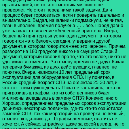
организацией, не то, что смежниками, никто не
проверяет. Не стоит перед ними такой задачи. Да и
процесс будет тормозиться, если проверять тщательно и
внимательно. Выдал, начальники подмахнули, не читая,
план выполнен, премия получена…… все. Народ давно
уже назвал это явление «бешенный принтер». Вчера,
бешенный принтер выпустил один документ, в котором
говорится «это белое», сегодня, утвердили другой
документ, в котором говорится «нет, это черное». Причем,
разворот на 180 градусов никого не смущает. Старый
документ, который говорил про то, что это белое, никто не
удосужился отменить. За отмену премию не дадут. Какая
теперича бумажка, из двух действующих, главнее, не
понятно. Вчера, написали 10 лет предельный срок
эксплуатации для оборудования СПЗ. Ну понятно, в
России средний возраст СПЗ на объектах 25-30 лет, и
что-то с этим нужно делать. Пока не заставишь, пока не
пригрозишь штрафом, кто из собственников будет
миллионы вкладывать в замену СПЗ? Конечно, никто.
Хорошо, определением предельных сроков эксплуатации
добились некоторых подвижек, где-то кто-то озаботился
заменой СПЗ, так как мораторий на проверки не вечный,
отменят когда-никогда. Штрафы ломовые, платить не
хочется. А сейчас, штрафуют даже за косой взгляд, не то,