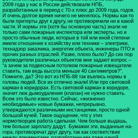
2009 года у нас в России действовали НПБ,
разработанные в период с 70-х плюс до 2009 года, годов.
И очень долгое время ничего не менялось. Нормы как-то
были притерты друг к другу, не противоречили ни в какой
части. И нормы эти (хотя бы основную часть) знали не
только сами пожарные инспектора или эксперты, но и
просто обычные люди, которые в той или иной степени
имели отношение к хозяйству или технике – электрики,
технадзор заказчика, энергетик объекта, инженеры ПТО и
прочих разных отраслей. Разве, плохо было? До сих пор
руководители различных объектов мне задают вопрос –
“а зачем за подвесным потолком пожарные извещатели
ставить, там ведь высота меньше 40 сантиметров?”.
Помните, да? Это вот из НПБ-88 так въелись нормы в
головы людей. Все их отлично знали! Или про световой
карман в коридорах. Есть световой карман в коридоре,
значит люк дымоудаления (клапан) не нужно ставить.
Всем это было известно. Сейчас, «жизненно
необходимые» новые бумажки, непрерывно,
утверждаются различными инстанциями, просто одной
большой кучей. Такое ощущение, что у этих
нормотворцев работа сдельная. Чем больше выдашь,
тем больше зарплату дадут. Бумажки эти, выданные на-
гора, противоречат друг другу, так как соответствие
между документами, разработанными даже одной