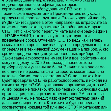
что за нарушение норм. Исправили, можно сказать,
недочет органов сертификации, которые
сертифицировали оборудование СПЗ, хотя в
технической документации Производитель не указал
предельный срок эксплуатации. Это же хороший шаг. Ну
и? Двигайтесь далее в этом направлении, штрафуйте за
неисполнение закона, заставляйте обновлять старые
СПЗ. Нет, с какого-то перепугу, нате вам очередной финт
– ИЗМЕНЕНИЯ, в которых уже отсутствуют эти
предельные сроки. Отменили …… во ведь как! Теперь,
ссылаются на производителя, пусть он предельные сроки
определяет в технической документации на прибор. А кто
сроки определит для уже установленных приборов?
Закон задней скорости не имеет. Ну и все, собственники
могут выдохнуть. 20-30 лет назад в паспортах на
приборы сроки указаны не были. Значит, пока оно само
не сгниет и не развалится от старости, может висеть на
потолке. Как их теперь заставлять? Ответ – никак. Кто
будет проверять СПЗ на работоспособность, и исходя из
каких критериев? Обслуживающая организация, что ли?
А что, разве не понятно, что, во-первых, обслуживающая
организация, это лицо заинтересованное? А во-вторых,
лицензия МЧС не предусматривает экспертных знаний
для своих лицензиатов. Кто и зачем будет определять
соответствие нормам той или иной СПЗ? Монтажник или