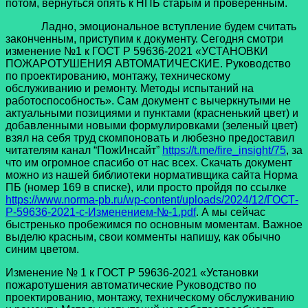
потом, вернуться опять к НПБ старым и проверенным.
Ладно, эмоциональное вступление будем считать
законченным, приступим к документу. Сегодня смотри
изменение №1 к ГОСТ Р 59636-2021 «УСТАНОВКИ
ПОЖАРОТУШЕНИЯ АВТОМАТИЧЕСКИЕ. Руководство
по проектированию, монтажу, техническому
обслуживанию и ремонту. Методы испытаний на
работоспособность». Сам документ с вычеркнутыми не
актуальными позициями и пунктами (красненький цвет) и
добавленными новыми формулировками (зеленый цвет)
взял на себя труд скомпоновать и любезно предоставил
читателям канал “ПожИнсайт”
https://t.me/fire_insight/75
, за
что им огромное спасибо от нас всех. Скачать документ
можно из нашей библиотеки нормативщика сайта Норма
ПБ (номер 169 в списке), или просто пройдя по ссылке
https://www.norma-pb.ru/wp-content/uploads/2024/12/ГОСТ-
Р-59636-2021-с-Изменением-№-1.pdf
. А мы сейчас
быстренько пробежимся по основным моментам. Важное
выделю красным, свои комменты напишу, как обычно
синим цветом.
Изменение № 1 к ГОСТ Р 59636-2021 «Установки
пожаротушения автоматические Руководство по
проектированию, монтажу, техническому обслуживанию