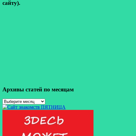
сайту).
Архивы статей по месяцам
Архивы
статей
по
месяцам