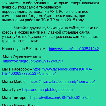
технического обслуживания, которые теперь включают
пункт об этом самом техническом
переосвидетельствовании АУП. Конечно, эти все
изменения необходимо будет реализовать, при
выполнении работ по ТО и ТР уже в 2015 году.
Читайте другие публикации на сайте, ссылки на
которые можно найти на Главной странице сайта,
участвуйте в обсуждении в социальных сетях в наших
группах по ссылкам:
Наша группа В Контакте –
https://vk.com/club103541242
Мы в Одноклассниках –
https://ok.ru/group/52452917248157
Мы в Facеbook –
https://www.facebook.com/НОРМА-
ПБ-460063777515374/timeline/
Мы на Майле –
https://my.mail.ru/community/norma-pb/
Мы в Гугл+
https://norma-pb.blogspot.com
Мы в Твитере –
https://twitter.com/z8NYoBs6Xitx7aL
Мы на Яндекс Дзен –