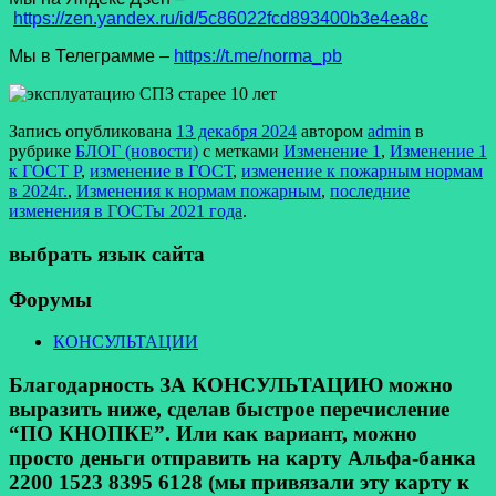
https://zen.yandex.ru/id/5c86022fcd893400b3e4ea8c
Мы в Телеграмме –
https://t.me/norma_pb
Запись опубликована
13 декабря 2024
автором
admin
в
рубрике
БЛОГ (новости)
с метками
Изменение 1
,
Изменение 1
к ГОСТ Р
,
изменение в ГОСТ
,
изменение к пожарным нормам
в 2024г.
,
Изменения к нормам пожарным
,
последние
изменения в ГОСТы 2021 года
.
выбрать язык сайта
Форумы
КОНСУЛЬТАЦИИ
Благодарность ЗА КОНСУЛЬТАЦИЮ можно
выразить ниже, сделав быстрое перечисление
“ПО КНОПКЕ”. Или как вариант, можно
просто деньги отправить на карту Альфа-банка
2200 1523 8395 6128 (мы привязали эту карту к