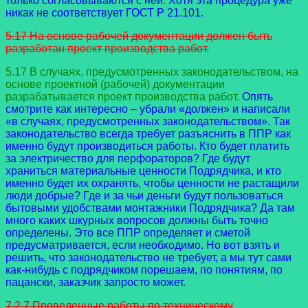
только согласовываются с ней. Хотя эта процедура уже
никак не соответствует ГОСТ Р 21.101.
5.17 На основе рабочей документации должен быть
разработан проект производства работ.
5.17 В случаях, предусмотренных законодательством, на
основе проектной (рабочей) документации
разрабатывается проект производства работ.
Опять
смотрите как интересно – убрали «должен» и написали
«в случаях, предусмотренных законодательством». Так
законодательство всегда требует разъяснить в ППР как
именно будут производиться работы. Кто будет платить
за электричество для перфораторов? Где будут
храниться материальные ценности Подрядчика, и кто
именно будет их охранять, чтобы ценности не растащили
люди добрые? Где и за чьи деньги будут пользоваться
бытовыми удобствами монтажники Подрядчика? Да там
много каких шкурных вопросов должны быть точно
определены. Это все ППР определяет и сметой
предусматривается, если необходимо. Но вот взять и
решить, что законодательство не требует, а мы тут сами
как-нибудь с подрядчиком порешаем, по понятиям, по
пацански, заказчик запросто может.
7.2.7 Проведенные работы по техническому