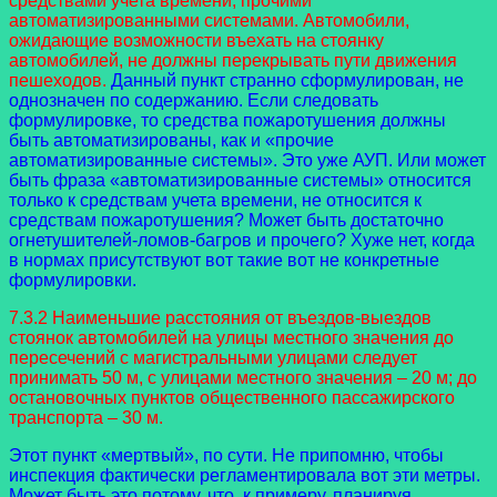
средствами учета времени, прочими
автоматизированными системами. Автомобили,
ожидающие возможности въехать на стоянку
автомобилей, не должны перекрывать пути движения
пешеходов.
Данный пункт странно сформулирован, не
однозначен по содержанию. Если следовать
формулировке, то средства пожаротушения должны
быть автоматизированы, как и «прочие
автоматизированные системы». Это уже АУП. Или может
быть фраза «автоматизированные системы» относится
только к средствам учета времени, не относится к
средствам пожаротушения? Может быть достаточно
огнетушителей-ломов-багров и прочего? Хуже нет, когда
в нормах присутствуют вот такие вот не конкретные
формулировки.
7.3.2 Наименьшие расстояния от въездов-выездов
стоянок автомобилей на улицы местного значения до
пересечений с магистральными улицами следует
принимать 50 м, с улицами местного значения – 20 м; до
остановочных пунктов общественного пассажирского
транспорта – 30 м.
Этот пункт «мертвый», по сути. Не припомню, чтобы
инспекция фактически регламентировала вот эти метры.
Может быть это потому, что, к примеру, планируя