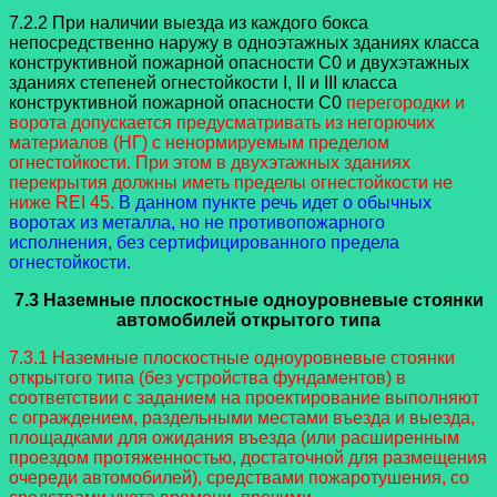
7.2.2 При наличии выезда из каждого бокса
непосредственно наружу в одноэтажных зданиях класса
конструктивной пожарной опасности С0 и двухэтажных
зданиях степеней огнестойкости I, II и III класса
конструктивной пожарной опасности С0
перегородки и
ворота допускается предусматривать из негорючих
материалов (НГ) с ненормируемым пределом
огнестойкости. При этом в двухэтажных зданиях
перекрытия должны иметь пределы огнестойкости не
ниже REI 45.
В данном пункте речь идет о обычных
воротах из металла, но не противопожарного
исполнения, без сертифицированного предела
огнестойкости.
7.3 Наземные плоскостные одноуровневые стоянки
автомобилей открытого типа
7.3.1 Наземные плоскостные одноуровневые стоянки
открытого типа (без устройства фундаментов) в
соответствии с заданием на проектирование выполняют
с ограждением, раздельными местами въезда и выезда,
площадками для ожидания въезда (или расширенным
проездом протяженностью, достаточной для размещения
очереди автомобилей), средствами пожаротушения, со