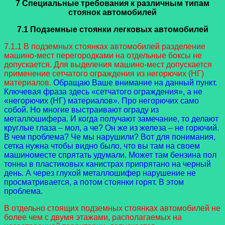
7 Специальные требования к различным типам
стоянок автомобилей
7.1 Подземные стоянки легковых автомобилей
7.1.1 В подземных стоянках автомобилей разделение
машино-мест перегородками на отдельные боксы не
допускается. Для выделения машино-мест допускается
применение сетчатого ограждения из негорючих (НГ)
материалов.
Обращаю Ваше внимание на данный пункт.
Ключевая фраза здесь «сетчатого ограждения», а не
«негорючих (НГ) материалов». Про негорючих само
собой. Но многие выстраивают ограду из
металлошифера. И когда получают замечание, то делают
круглые глаза – мол, а че? Он же из железа – не горючий.
В чем проблема? Че мы нарушили? Вот для понимания,
сетка нужна чтобы видно было, что вы там на своем
машиноместе спрятать удумали. Может там бензина пол
тонны в пластиковых канистрах припрятано на черный
день. А через глухой металлошифер нарушение не
просматривается, а потом стоянки горят. В этом
проблема.
В отдельно стоящих подземных стоянках автомобилей не
более чем с двумя этажами, располагаемых на