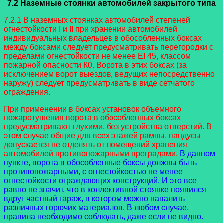
7.2 Наземные стоянки автомобилей закрытого типа
7.2.1 В наземных стоянках автомобилей степеней
огнестойкости I и II при хранении автомобилей
индивидуальных владельцев в обособленных боксах
между боксами следует предусматривать перегородки с
пределами огнестойкости не менее EI 45, классом
пожарной опасности К0. Ворота в этих боксах (за
исключением ворот выездов, ведущих непосредственно
наружу) следует предусматривать в виде сетчатого
ограждения.
При применении в боксах установок объемного
пожаротушения ворота в обособленных боксах
предусматривают глухими, без устройства отверстий. В
этом случае общие для всех этажей рампы, пандусы
допускается не отделять от помещений хранения
автомобилей противопожарными преградами.
В данном
пункте, ворота в обособленные боксы должны быть
противопожарными, с огнестойкостью не менее
огнестойкости ограждающих конструкций. И это все
равно не значит, что в коллективной стоянке появился
вдруг частный гараж, в котором можно навалить
различных горючих материалов. В любом случае,
правила необходимо соблюдать, даже если не видно.