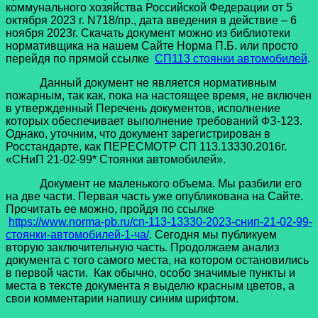
коммунального хозяйства Российской Федерации от 5
октября 2023 г. N718/пр., дата введения в действие – 6
ноября 2023г. Скачать документ можно из библиотеки
нормативщика на нашем Сайте Норма П.Б. или просто
перейдя по прямой ссылке
СП113 стоянки автомобилей
.
Данный документ не является нормативным
пожарным, так как, пока на настоящее время, не включен
в утвержденный Перечень документов, исполнение
которых обеспечивает выполнение требований ФЗ-123.
Однако, уточним, что документ зарегистрирован в
Росстандарте, как ПЕРЕСМОТР СП 113.13330.2016г.
«СНиП 21-02-99* Стоянки автомобилей».
Документ не маленького объема. Мы разбили его
на две части. Первая часть уже опубликована на Сайте.
Прочитать ее можно, пройдя по ссылке
https://www.norma-pb.ru/сп-113-13330-2023-снип-21-02-99-
стоянки-автомобилей-1-ча/
. Сегодня мы публикуем
вторую заключительную часть. Продолжаем анализ
документа с того самого места, на котором остановились
в первой части. Как обычно, особо значимые пункты и
места в тексте документа я выделю красным цветов, а
свои комментарии напишу синим шрифтом.