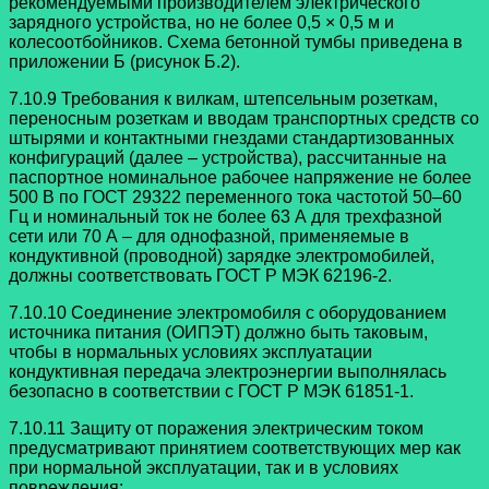
рекомендуемыми производителем электрического
зарядного устройства, но не более 0,5 × 0,5 м и
колесоотбойников. Схема бетонной тумбы приведена в
приложении Б (рисунок Б.2).
7.10.9 Требования к вилкам, штепсельным розеткам,
переносным розеткам и вводам транспортных средств со
штырями и контактными гнездами стандартизованных
конфигураций (далее – устройства), рассчитанные на
паспортное номинальное рабочее напряжение не более
500 В по ГОСТ 29322 переменного тока частотой 50–60
Гц и номинальный ток не более 63 А для трехфазной
сети или 70 А – для однофазной, применяемые в
кондуктивной (проводной) зарядке электромобилей,
должны соответствовать ГОСТ Р МЭК 62196-2.
7.10.10 Соединение электромобиля с оборудованием
источника питания (ОИПЭТ) должно быть таковым,
чтобы в нормальных условиях эксплуатации
кондуктивная передача электроэнергии выполнялась
безопасно в соответствии с ГОСТ Р МЭК 61851-1.
7.10.11 Защиту от поражения электрическим током
предусматривают принятием соответствующих мер как
при нормальной эксплуатации, так и в условиях
повреждения: