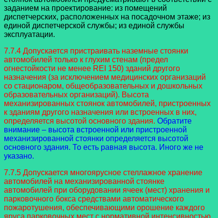
заданием на проектирование: из помещений
диспетчерских, расположенных на посадочном этаже; из
единой диспетчерской службы; из единой службы
эксплуатации.
7.7.4 Допускается пристраивать наземные стоянки
автомобилей только к глухим стенам (предел
огнестойкости не менее REI 150) зданий другого
назначения (за исключением медицинских организаций
со стационаром, общеобразовательных и дошкольных
образовательных организаций). Высота
механизированных стоянок автомобилей, пристроенных
к зданиям другого назначения или встроенных в них,
определяется высотой основного здания.
Обратите
внимание – высота встроенной или пристроенной
механизированной стоянки определяется высотой
основного здания. То есть равная высота. Иного же не
указано.
7.7.5 Допускается многоярусное стеллажное хранение
автомобилей на механизированной стоянке
автомобилей при оборудовании ячеек (мест) хранения и
парковочного бокса средствами автоматического
пожаротушения, обеспечивающими орошение каждого
яруса парковочных мест с нормативной интенсивностью.