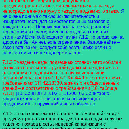
незастроенной территории, допускается
предусматривать самостоятельные въезды-выезды
непосредственно наружу с каждого подземного этажа.
Я
не очень понимаю такую исключительность и
избирательность для самостоятельных выездов с
каждого этажа. Почему именно на незастроенной
территории и почему именно в отдельно стоящих
стоянках? Если соблюдается пункт 7.1.2, то вроде как на
здоровье бы. Ан нет, есть ограничение. Запоминайте –
закон есть закон, следует соблюдать, даже если не
понятен смысл и не поддерживаешь.
7.1.2 Въезды-выезды подземных стоянок автомобилей
(включая навесы конструкций) должны находиться на
расстоянии от зданий классов функциональной
пожарной опасности Ф1.1, Ф1.3 и Ф4.1 в соответствии с
требованиями СП 42.13330, а жилых и общественных
зданий – в соответствии с требованиями [10, таблица
7.1.1].
[10] СанПиН 2.2.1/2.1.1.1200–03 Санитарно-
защитные зоны и санитарная
классификация
предприятий, сооружений и иных объектов
7.1.3 В полах подземных стоянок автомобилей следует
предусматривать устройства для отвода воды в случае
тушения пожара в сеть ливневой канализации с