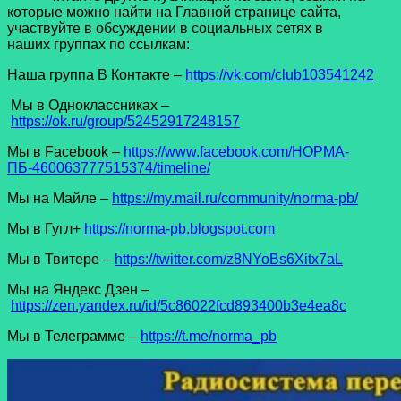
которые можно найти на Главной странице сайта,
участвуйте в обсуждении в социальных сетях в
наших группах по ссылкам:
Наша группа В Контакте –
https://vk.com/club103541242
Мы в Одноклассниках –
https://ok.ru/group/52452917248157
Мы в Facеbook –
https://www.facebook.com/НОРМА-
ПБ-460063777515374/timeline/
Мы на Майле –
https://my.mail.ru/community/norma-pb/
Мы в Гугл+
https://norma-pb.blogspot.com
Мы в Твитере –
https://twitter.com/z8NYoBs6Xitx7aL
Мы на Яндекс Дзен –
https://zen.yandex.ru/id/5c86022fcd893400b3e4ea8c
Мы в Телеграмме –
https://t.me/norma_pb