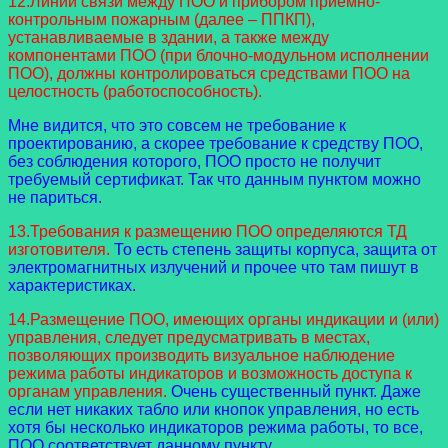
12.Линии связи между ПОО и прибором приемно-
контрольным пожарным (далее – ППКП),
устанавливаемые в здании, а также между
компонентами ПОО (при блочно-модульном исполнении
ПОО), должны контролироваться средствами ПОО на
целостность (работоспособность).
Мне видится, что это совсем не требование к
проектированию, а скорее требование к средству ПОО,
без соблюдения которого, ПОО просто не получит
требуемый сертификат. Так что данным пунктом можно
не париться.
13.Требования к размещению ПОО определяются ТД
изготовителя.
То есть степень защиты корпуса, защита от
электромагнитных излучений и прочее что там пишут в
характеристиках.
14.Размещение ПОО, имеющих органы индикации и (или)
управления, следует предусматривать в местах,
позволяющих производить визуальное наблюдение
режима работы индикаторов и возможность доступа к
органам управления.
Очень существенный пункт. Даже
если нет никаких табло или кнопок управления, но есть
хотя бы несколько индикаторов режима работы, то все,
ПОО соответствует данному пункту.