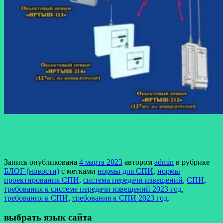
Запись опубликована
4 марта 2023
автором
admin
в рубрике
БЛОГ (новости)
с метками
нормы для СПИ
,
нормы
проектирования СПИ
,
система передачи извещений
,
СПИ
,
требования к системе передачи извещений 2023 год
,
требования к СПИ
,
требования к СПИ 2023 год
.
выбрать язык сайта