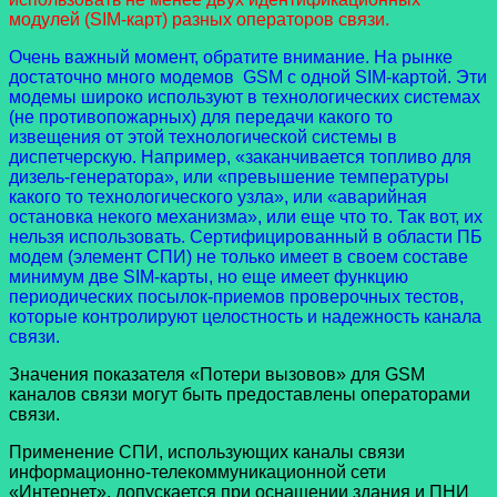
модулей (SIM-карт) разных операторов связи.
Очень важный момент, обратите внимание. На рынке
достаточно много модемов GSM с одной SIM-картой. Эти
модемы широко используют в технологических системах
(не противопожарных) для передачи какого то
извещения от этой технологической системы в
диспетчерскую. Например, «заканчивается топливо для
дизель-генератора», или «превышение температуры
какого то технологического узла», или «аварийная
остановка некого механизма», или еще что то. Так вот, их
нельзя использовать. Сертифицированный в области ПБ
модем (элемент СПИ) не только имеет в своем составе
минимум две SIM-карты, но еще имеет функцию
периодических посылок-приемов проверочных тестов,
которые контролируют целостность и надежность канала
связи.
Значения показателя «Потери вызовов» для GSM
каналов связи могут быть предоставлены операторами
связи.
Применение СПИ, использующих каналы связи
информационно-телекоммуникационной сети
«Интернет», допускается при оснащении здания и ПНИ