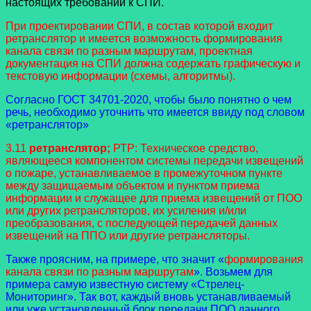
настоящих требований к СПИ.
При проектировании СПИ, в состав которой входит
ретранслятор и имеется возможность формирования
канала связи по разным маршрутам, проектная
документация на СПИ должна содержать графическую и
текстовую информации (схемы, алгоритмы).
Согласно ГОСТ 34701-2020, чтобы было понятно о чем
речь, необходимо уточнить что имеется ввиду под словом
«ретранслятор»
3.11
ретранслятор;
РТР: Техническое средство,
являющееся компонентом системы передачи извещений
о пожаре, устанавливаемое в промежуточном пункте
между защищаемым объектом и пунктом приема
информации и служащее для приема извещений от ПОО
или других ретрансляторов, их усиления и/или
преобразования, с последующей передачей данных
извещений на ППО или другие ретрансляторы.
Также проясним, на примере, что значит «
формирования
канала связи по разным маршрутам
». Возьмем для
примера самую известную систему «Стрелец-
Мониторинг». Так вот, каждый вновь устанавливаемый
или уже установленный блок передачи ПОО данного