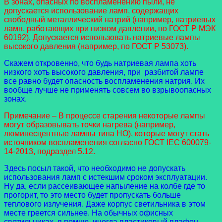
В зонах, опасных по воспламенению пыли, не
допускается использование ламп, содержащих
свободный металлический натрий (например, натриевых
ламп, работающих при низком давлении, по ГОСТ Р МЭК
60192). Допускается использовать натриевые лампы
высокого давления (например, по ГОСТ Р 53073).
Скажем откровенно, что будь натриевая лампа хоть
низкого хоть высокого давления, при разбитой лампе
все равно будет опасность воспламенения натрия. Их
вообще лучше не применять совсем во взрывоопасных
зонах.
Примечание – В процессе старения некоторые лампы
могут образовывать точки нагрева (например,
люминесцентные лампы типа HO), которые могут стать
источником воспламенения согласно ГОСТ IEC 600079-
14-2013, подраздел 5.12.
Здесь посыл такой, что необходимо не допускать
использования ламп с истекшим сроком эксплуатации.
Ну да, если рассеивающее напыление на колбе где то
прогорит, то это место будет пропускать больше
теплового излучения. Даже корпус светильника в этом
месте греется сильнее. На обычных офисных
светильниках, я помню, иногда пластиковый плафон