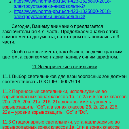
https://www.norma-pb.ru/сп-423-1325800-2018-
электроустановки-низковольтн-2/
https://www.norma-pb.ru/сп-423-1325800-2018-
электроустановки-низковольтн-3/
Сегодня, Вашему вниманию предлагается
заключительная 4-я часть. Продолжаем анализ с того
самого места документа, на котором остановились в 3
части.
Особо важные места, как обычно, выделю красным
цветом, а свои комментарии напишу синим шрифтом.
11 Электрические светильники
11.1 Выбор светильников для взрывоопасных зон должен
соответствовать ГОСТ IEC 60079-14.
11.2 Переносные светильники, используемые во
взрывоопасных зонах классов 1а, 1г, 2а и в зонах классов
20а, 20б, 20в, 21а, 21б, 21в должны иметь уровень
взрывозащиты “Gb”, а в зонах классов 2б, 2г, 22а, 22б,
22в – уровни взрывозащиты “Gc” и “Dc”.
11.3 Стационарные светильники, устанавливаемые во
взрывоопасных зонах классов 1а, 1г и в зонах классов