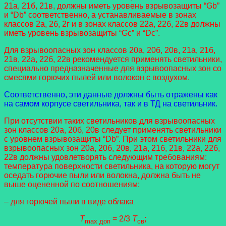
21а, 21б, 21в, должны иметь уровень взрывозащиты “Gb”
и “Db” соответственно, а устанавливаемые в зонах
классов 2а, 2б, 2г и в зонах классов 22а, 22б, 22в должны
иметь уровень взрывозащиты “Gc” и “Dc”.
Для взрывоопасных зон классов 20а, 20б, 20в, 21а, 21б,
21в, 22а, 22б, 22в рекомендуется применять светильники,
специально предназначенные для взрывоопасных зон со
смесями горючих пылей или волокон с воздухом.
Соответственно, эти данные должны быть отражены как
на самом корпусе светильника, так и в ТД на светильник.
При отсутствии таких светильников для взрывоопасных
зон классов 20а, 20б, 20в следует применять светильники
с уровнем взрывозащиты “Db”. При этом светильники для
взрывоопасных зон 20а, 20б, 20в, 21а, 21б, 21в, 22а, 22б,
22в должны удовлетворять следующим требованиям:
температура поверхности светильника, на которую могут
оседать горючие пыли или волокна, должна быть не
выше оцененной по соотношениям:
– для горючей пыли в виде облака
T
= 2/3
T
;
max доп
св