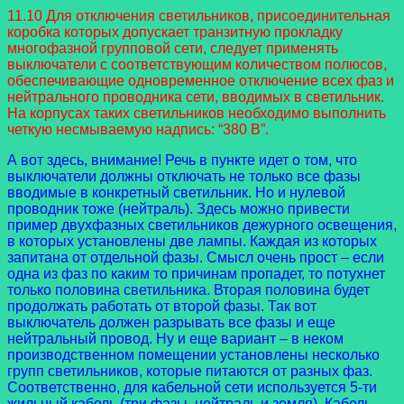
11.10 Для отключения светильников, присоединительная
коробка которых допускает транзитную прокладку
многофазной групповой сети, следует применять
выключатели с соответствующим количеством полюсов,
обеспечивающие одновременное отключение всех фаз и
нейтрального проводника сети, вводимых в светильник.
На корпусах таких светильников необходимо выполнить
четкую несмываемую надпись: “380 В”.
А вот здесь, внимание! Речь в пункте идет о том, что
выключатели должны отключать не только все фазы
вводимые в конкретный светильник. Но и нулевой
проводник тоже (нейтраль). Здесь можно привести
пример двухфазных светильников дежурного освещения,
в которых установлены две лампы. Каждая из которых
запитана от отдельной фазы. Смысл очень прост – если
одна из фаз по каким то причинам пропадет, то потухнет
только половина светильника. Вторая половина будет
продолжать работать от второй фазы. Так вот
выключатель должен разрывать все фазы и еще
нейтральный провод. Ну и еще вариант – в неком
производственном помещении установлены несколько
групп светильников, которые питаются от разных фаз.
Соответственно, для кабельной сети используется 5-ти
жильный кабель (три фазы, нейтраль и земля). Кабель