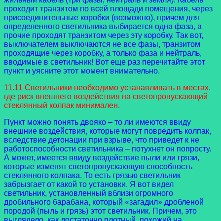
проходит транзитом по всей площади помещения, через
присоединительные коробки (возможно), причем для
определенного светильника выбирается одна фаза, а
прочие проходят транзитом через эту коробку. Так вот,
выключателем выключаются не все фазы, транзитом
проходящие через коробку, а только фаза и нейтраль,
вводимые в светильник! Вот еще раз перечитайте этот
пункт и уясните этот момент внимательно.
11.11 Светильники необходимо устанавливать в местах,
где риск внешнего воздействия на светопропускающий
стеклянный колпак минимален.
Пункт можно понять двояко – то ли имеются ввиду
внешние воздействия, которые могут повредить колпак,
вследствие детонации при взрыве, что приведет к не
работоспособности светильника – потухнет он попросту.
А может, имеется ввиду воздействие пыли или грязи,
которые изменят светопропускающую способность
стеклянного колпака. То есть грязью светильник
забрызгает от какой то установки. Я вот видел
светильник, установленный вблизи огромного
дробильного барабана, который «загадил» дробленой
породой (пыль и грязь) этот светильник. Причем, это
выглядело, как достаточно плотный, похожий на