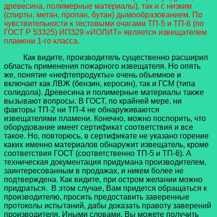
древесина, полимерные материалы), так и с низким
(спирты, метан, пропан, бутан) дымообразованием.
По
чувствительности к тестовыми очагами ТП-5 и ТП-6 (по
ГОСТ Р 53325) ИП329 «ИОЛИТ» является извещателем
пламени 1-го класса.
Как видите, производитель существенно расширил
область применения пожарного извещателя. Но опять
же, понятие «нефтепродукты» очень объемное и
включает как ЛВЖ (бензин, керосин), так и ГСМ (типа
солидола). Древесина и полимерные материалы также
вызывают вопросы. В ГОСТ, по крайней мере, ни
факторы ТП-2 ни ТП-4 не обнаруживаются
извещателями пламени. Конечно, можно поспорить, что
оборудование имеет сертификат соответствия и все
такое. Но, повторюсь, в сертификате не указано горение
каких именно материалов обнаружит извещатель, кроме
соответствия ГОСТ (соответственно ТП-5 и ТП-6). А
техническая документация придумана производителем,
заинтересованным в продажах, и никем более не
подтверждена. Как видите, при остром желании можно
придраться. В этом случае, Вам придется обращаться к
производителю, просить предоставить заверенные
протоколы испытаний, дабы доказать правоту заверений
производителя. Иными словами, Вы можете получить