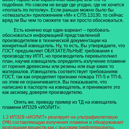
подобное. Но совсем не везде где угодно, где не хочется
«ползать по потолку». Если раньше можно было бы
«отмазаться» приложением «М» к СП5.13130, то сейчас
вряд ли Вы чем то сможете так же просто обосноваться.
Есть конечно еще один вариант – пробовать
обосноваться информацией представленной
производителем в технической документации на
конкретный извещатель. Ну, то есть, Вы утверждаете, что
ГОСТ предъявляет ОБЯЗАТЕЛЬНЫЕ требования к
производству ИПП, но производитель перевыполнил
план, научив извещатель определять излучение пламени
от горения древесины или резины или еще каких то
материалов. Извещатель соответствует требованиям
ГОСТ, так как определяет признаки пожара ТП-5 и ТП-6,
но этим не ограничивается. Вы показываете, что
написано в паспорте на извещатель, и принимаете это
как аксиому, доверяя производителю.
Опять же, приведу пример из ТД на извещатель
пламени ИП329 «ИОЛИТ»:
1.2 ИП329 «ИОЛИТ» реагирует на ультрафиолетовую
(УФ) составляющую излучения пламени и обнаруживает
возгорания веществ как с высоким (нефтепродукты,