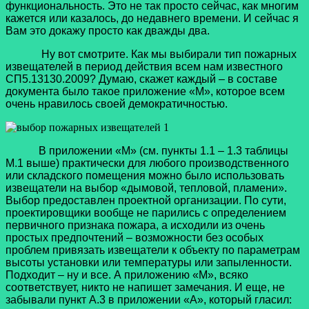
функциональность. Это не так просто сейчас, как многим
кажется или казалось, до недавнего времени. И сейчас я
Вам это докажу просто как дважды два.
Ну вот смотрите. Как мы выбирали тип пожарных
извещателей в период действия всем нам известного
СП5.13130.2009? Думаю, скажет каждый – в составе
документа было такое приложение «М», которое всем
очень нравилось своей демократичностью.
В приложении «М» (см. пункты 1.1 – 1.3 таблицы
М.1 выше) практически для любого производственного
или складского помещения можно было использовать
извещатели на выбор «дымовой, тепловой, пламени».
Выбор предоставлен проектной организации. По сути,
проектировщики вообще не парились с определением
первичного признака пожара, а исходили из очень
простых предпочтений – возможности без особых
проблем привязать извещатели к объекту по параметрам
высоты установки или температуры или запыленности.
Подходит – ну и все. А приложению «М», всяко
соответствует, никто не напишет замечания. И еще, не
забывали пункт А.3 в приложении «А», который гласил: