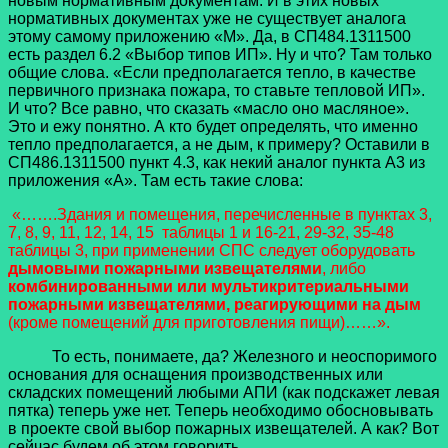
новым нормативным документам. И в этих новых
нормативных документах уже не существует аналога
этому самому приложению «М». Да, в СП484.1311500
есть раздел 6.2 «Выбор типов ИП». Ну и что? Там только
общие слова. «Если предполагается тепло, в качестве
первичного признака пожара, то ставьте тепловой ИП».
И что? Все равно, что сказать «масло оно масляное».
Это и ежу понятно. А кто будет определять, что именно
тепло предполагается, а не дым, к примеру? Оставили в
СП486.1311500 пункт 4.3, как некий аналог пункта А3 из
приложения «А». Там есть такие слова:
«…….Здания и помещения, перечисленные в пунктах 3,
7, 8, 9, 11, 12, 14, 15
таблицы 1 и 16-21, 29-32, 35-48
таблицы 3, при применении СПС следует
оборудовать
дымовыми пожарными извещателями
, либо
комбинированными или мультикритериальными
пожарными извещателями, реагирующими на дым
(кроме помещений для приготовления пищи)……».
То есть, понимаете, да? Железного и неоспоримого
основания для оснащения производственных или
складских помещений любыми АПИ (как подскажет левая
пятка) теперь уже нет. Теперь необходимо обосновывать
в проекте свой выбор пожарных извещателей. А как? Вот
сейчас будем об этом говорить.