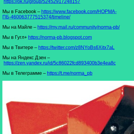
https://ok.ru/group/52452917248157
Мы в Facеbook –
https://www.facebook.com/НОРМА-
ПБ-460063777515374/timeline/
Мы на Майле –
https://my.mail.ru/community/norma-pb/
Мы в Гугл+
https://norma-pb.blogspot.com
Мы в Твитере –
https://twitter.com/z8NYoBs6Xitx7aL
Мы на Яндекс Дзен –
https://zen.yandex.ru/id/5c86022fcd893400b3e4ea8c
Мы в Телеграмме –
https://t.me/norma_pb