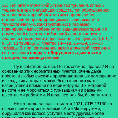
А.3 Тип автоматической установки тушения, способ
тушения, вид огнетушащих средств, тип оборудования
установок пожарной автоматики определяется
организацией-проектировщиком в зависимости от
технологических, конструктивных и объемно-
планировочных особенностей защищаемых зданий и
помещений с учетом требований данного перечня.
Здания и помещения, перечисленные в пунктах 3,
6.1, 7,
9, 10, 13 таблицы 1, пунктах 14—19, 26—29, 32—38
таблицы 3, при применении автоматической пожарной
сигнализации
следует оборудовать дымовыми
пожарными извещателями.
Ну и собственно, все. Не так сложно, правда? И на
основании этих нормативных пунктов, очень даже
просто, в любых высоких производственных помещениях
и складских ангарах, можно было «понавтыкать»
извещателей пламени по периметру на 3-х метровой
высоте и не морочиться с тур-вышками и разными
высотными работами. И ведь все, как бы, было тип-топ.
Но вот ведь, засада – с марта 2021, СП5.13130 со
всеми своими приложениями «А и «М» и другими,
обрушился как колосс, уступив место другим, более