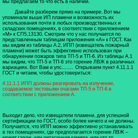
мы предлагаем то что есть в наличии.
Давайте разберем прямо на примере. Вот мы
упоминали выше ИП пламени и возможность их
использования почти в любых производственных и
складских помещениях, в соответствии с приложением
«М» к СП5.13130. Смотрим что у нас получается по
представленным таблицам приложения «А» к ГОСТ. Как
мы видим из таблицы А.2, ИПП (извещатель пожарный
пламени) может быть эффективно использован при
обнаружении пожаров типа ТП-5 и ТП-6. Из таблицы А.1
мы видим, что ТП-5 и ТП-6 это горение ЛВЖ в различных
вариациях. Вот Вам и упс……. Открываем пункт 4.11.1.1
ГОСТ и читаем, чтобы удостовериться:
4.11.1.1 ИПП должны реагировать на излучение,
создаваемое тестовыми очагами ТП-5 и ТП-6 в
соответствии с приложением А.
Выходит дело, что извещатели пламени, для успешной
сертификации по ГОСТ, особо более ничего и не должны.
Получается, что ИПП можно эффективно устанавливать
в тех помещениях, где предполагается горение ЛВЖ –
может гараж, или окрасочная камера, или что то