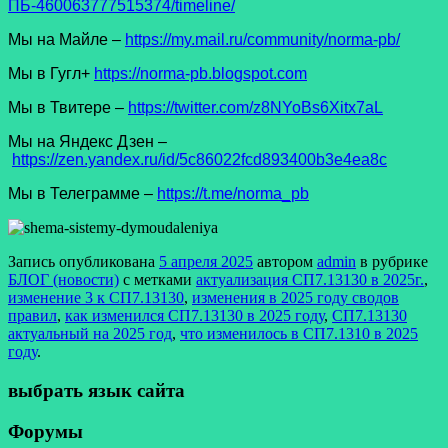
ПБ-460063777515374/timeline/
Мы на Майле –
https://my.mail.ru/community/norma-pb/
Мы в Гугл+
https://norma-pb.blogspot.com
Мы в Твитере –
https://twitter.com/z8NYoBs6Xitx7aL
Мы на Яндекс Дзен –
https://zen.yandex.ru/id/5c86022fcd893400b3e4ea8c
Мы в Телеграмме –
https://t.me/norma_pb
Запись опубликована
5 апреля 2025
автором
admin
в рубрике
БЛОГ (новости)
с метками
актуализация СП7.13130 в 2025г.
,
изменение 3 к СП7.13130
,
изменения в 2025 году сводов
правил
,
как изменился СП7.13130 в 2025 году
,
СП7.13130
актуальный на 2025 год
,
что изменилось в СП7.1310 в 2025
году
.
выбрать язык сайта
Форумы