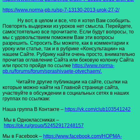
https://www.norma-pb.ru/sp-7-13130-2013-urok-27-2/
Ну вот, в целом и все, что я хотел Вам сообщить.
Повторять выдержки из уроков нет смысла. Перейдете,
самостоятельно все прочитаете. Если будут вопросы, то
мы с удовольствием поможем Вам эти вопросы
разрешить. Спросить Вы можете, как в комментарии к
уроку или статье, так и в рубрике «Консультации» на
нашем Сайте. Рубрику найти очень просто, внимательно
прочитав оглавление Сайта или боковую колонку Сайта
или просто пройдя по ссылке
https://www.norma-
pb.ru/forums/forum/sprashivaete-otvechaem/.
Читайте другие публикации на сайте, ссылки на
которые можно найти на Главной странице сайта,
участвуйте в обсуждении в социальных сетях в наших
группах по ссылкам:
Наша группа В Контакте –
https://vk.com/club103541242
Мы в Одноклассниках –
https://ok.ru/group/52452917248157
Мы в Facеbook –
https://www.facebook.com/НОРМА-