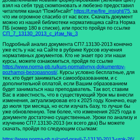
взял на себя труд скомпоновать и любезно предоставил
читателям канал “ПожИнсайт”
https://t.me/fire_insight/75
, за
что им огромное спасибо от нас всех. Скачать документ
можно из нашей библиотеки нормативщика сайта Норма
ПБ (номер 180 в списке), или просто пройдя по ссылке
СП_7_13130_2013_с_Изм_№_3
Подробный анализ документа СП7.13130-2013 конечно
уже есть у нас на Сайте в рубрике Курсов изучения
нормативных документов. Кто не знает про эти наши
курсы, можете ознакомиться, пройдя по ссылке
https://www.norma-pb.ru/kurs-normativnyx-dokumentov-
pozharnoj-bezopasnosti/
. Курсы условно бесплатные, для
тех, кто будет заниматься самообразованием, и с
дополнительной оплатой, если Вашим образованием
будет заниматься наш преподаватель. Так вот, ставим
Вас в известность, что в существующий Урок мы внесли
изменения, актуализировав его к 2025 году. Конечно, еще
до июля три месяца, но если изучать базу, то лучше бы
уже обновленную. Тем более, что изменения 2025 года в
документе достаточно существенные. Уроки по анализу и
изучению СП7.13130-2013 (их всего два) Вы можете
скачать, пройдя по следующим ссылкам:
https://www.norma-pb.ru/cvod-pravil-7-13130-2013-urok-26/