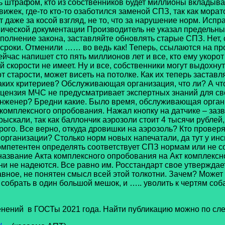
шь штрафом, кто из собственников будет миллионы вкладыв
жек, где-то кто-то озаботился заменой СПЗ, так как морато
даже за косой взгляд, не то, что за нарушение норм. Испр
ической документации Производитель не указал предельный
олнение закона, заставляйте обновлять старые СПЗ. Нет, с
роки. Отменили …… во ведь как! Теперь, ссылаются на про
час напишет сто пять миллионов лет и все, кто ему укорот 
скорости не имеет. Ну и все, собственники могут выдохнут
от старости, может висеть на потолке. Как их теперь застав
каких критериев? Обслуживающая организация, что ли? А чт
ицензия МЧС не предусматривает экспертных знаний для сво
инженер? Бредни какие. Было время, обслуживающая орган
комплексного опробования. Нажал кнопку на датчике – зазв
скали, так как баллончик аэрозоли стоит 4 тысячи рублей, а
дорого. Все верно, откуда дровишки на аэрозоль? Кто прове
рганизации? Столько норм новых напечатали, да тут у инс
петентен определять соответствует СПЗ нормам или не со
и название Акта комплексного опробования на Акт комплекс
 они не надеются. Все равно им. Росстандарт свое утвержд
ное, не понятен смысл всей этой толкотни. Зачем? Может 
, собрать в один большой мешок, и ….. уволить к чертям со
ий в ГОСТы 2021 года. Найти публикацию можно по сле