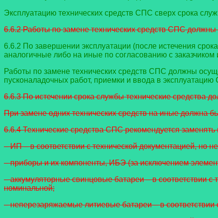
Эксплуатацию технических средств СПС сверх срока служб
6.6.2 Работы по замене технических средств СПС должн
6.6.2 По завершении эксплуатации (после истечения срок
аналогичные либо на иные по согласованию с заказчиком 
Работы по замене технических средств СПС должны осуще
пусконаладочных работ, приемки и ввода в эксплуатацию 
6.6.3 По истечении срока службы технические средства д
При замене одних технических средств на иные должна б
6.6.4 Технические средства СПС рекомендуется заменять 
– ИП – в соответствии с технической документацией, но не
– приборы и их компоненты, ИБЭ (за исключением элемент
– аккумуляторные свинцовые батареи – в соответствии с т
номинальной;
– неперезаряжаемые литиевые батареи – в соответствии с