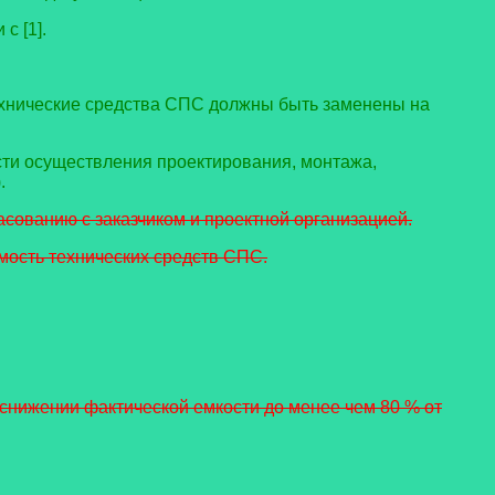
с [1].
технические средства СПС должны быть заменены на
сти осуществления проектирования, монтажа,
.
асованию с заказчиком и проектной организацией.
мость технических средств СПС.
и снижении фактической емкости до менее чем 80 % от