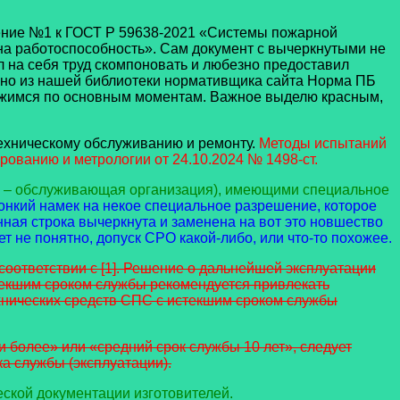
ние №1 к ГОСТ Р 59638-2021 «Системы пожарной
на работоспособность». Сам документ с вычеркнутыми не
 на себя труд скомпоновать и любезно предоставил
можно из нашей библиотеки нормативщика сайта Норма ПБ
ежимся по основным моментам. Важное выделю красным,
ехническому обслуживанию и ремонту.
Методы испытаний
ованию и метрологии от 24.10.2024 № 1498-ст.
е – обслуживающая организация), имеющими специальное
Тонкий намек на некое специальное разрешение, которое
нная строка вычеркнута и заменена на вот это новшество
т не понятно, допуск СРО какой-либо, или что-то похожее.
соответствии с [1]. Решение о дальнейшей эксплуатации
текшим сроком службы рекомендуется привлекать
хнических средств СПС с истекшим сроком службы
и более» или «средний срок службы 10 лет», следует
а службы (эксплуатации).
еской документации изготовителей.