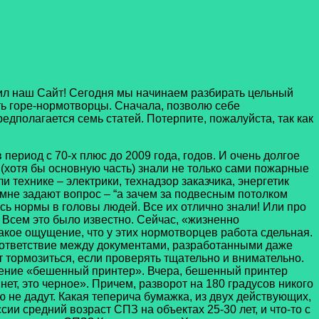
ил наш Сайт! Сегодня мы начинаем разбирать цельный
ь горе-нормотворцы. Сначала, позволю себе
едполагается семь статей. Потерпите, пожалуйста, так как
ериод с 70-х плюс до 2009 года, годов. И очень долгое
и (хотя бы основную часть) знали не только сами пожарные
 технике – электрики, технадзор заказчика, энергетик
 мне задают вопрос – “а зачем за подвесным потолком
сь нормы в головы людей. Все их отлично знали! Или про
. Всем это было известно. Сейчас, «жизненно
кое ощущение, что у этих нормотворцев работа сдельная.
соответствие между документами, разработанными даже
ет тормозиться, если проверять тщательно и внимательно.
ление «бешенный принтер». Вчера, бешенный принтер
нет, это черное». Причем, разворот на 180 градусов никого
ю не дадут. Какая теперича бумажка, из двух действующих,
ии средний возраст СПЗ на объектах 25-30 лет, и что-то с