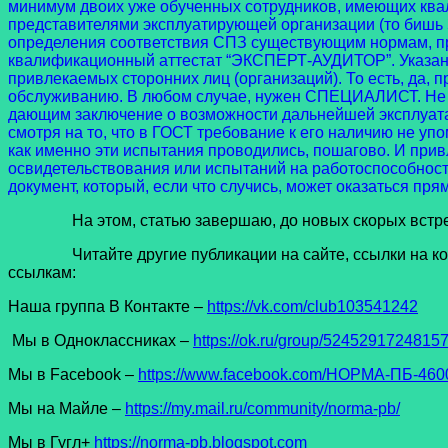
минимум двоих уже обученных сотрудников, имеющих кв
представителями эксплуатирующей организации (то бишь З
определения соответствия СПЗ существующим нормам, пр
квалификационный аттестат “ЭКСПЕРТ-АУДИТОР”. Указанны
привлекаемых сторонних лиц (организаций). То есть, да, 
обслуживанию. В любом случае, нужен СПЕЦИАЛИСТ. Не м
дающим заключение о возможности дальнейшей эксплуатац
смотря на то, что в ГОСТ требование к его наличию не уп
как именно эти испытания проводились, пошагово. И прив
освидетельствования или испытаний на работоспособност
документ, который, если что случись, может оказаться пря
На этом, статью завершаю, до новых скорых встреч в 
Читайте другие публикации на сайте, ссылки на которы
ссылкам:
Наша группа В Контакте –
https://vk.com/club103541242
Мы в Одноклассниках –
https://ok.ru/group/5245291724815
Мы в Facеbook –
https://www.facebook.com/НОРМА-ПБ-4600
Мы на Майле –
https://my.mail.ru/community/norma-pb/
Мы в Гугл+
https://norma-pb.blogspot.com