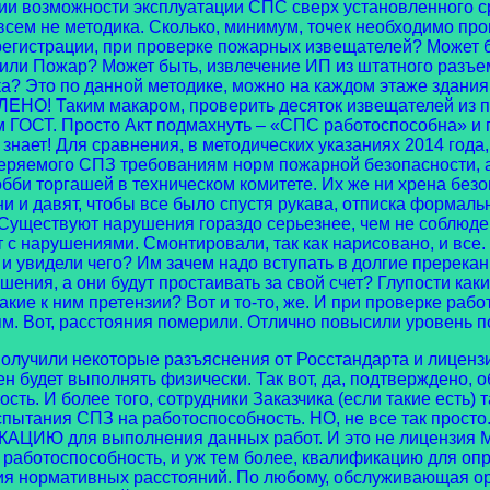
ии возможности эксплуатации СПС сверх установленного ср
овсем не методика. Сколько, минимум, точек необходимо про
егистрации, при проверке пожарных извещателей? Может б
и Пожар? Может быть, извлечение ИП из штатного разъема
ика? Это по данной методике, можно на каждом этаже здани
НО! Таким макаром, проверить десяток извещателей из пол
ГОСТ. Просто Акт подмахнуть – «СПС работоспособна» и пис
р знает! Для сравнения, в методических указаниях 2014 г
веряемого СПЗ требованиям норм пожарной безопасности, 
лобби торгашей в техническом комитете. Их же ни хрена безо
ни и давят, чтобы все было спустя рукава, отписка формал
Существуют нарушения гораздо серьезнее, чем не соблюден
с нарушениями. Смонтировали, так как нарисовано, и все. 
 и увидели чего? Им зачем надо вступать в долгие пререкан
шения, а они будут простаивать за свой счет? Глупости каки
акие к ним претензии? Вот и то-то, же. И при проверке ра
. Вот, расстояния померили. Отлично повысили уровень п
чили некоторые разъяснения от Росстандарта и лицензио
ен будет выполнять физически. Так вот, да, подтверждено
ть. И более того, сотрудники Заказчика (если такие есть)
пытания СПЗ на работоспособность. НО, не все так просто.
Ю для выполнения данных работ. И это не лицензия МЧ
 работоспособность, и уж тем более, квалификацию для о
ия нормативных расстояний. По любому, обслуживающая орг