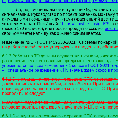
https://www.norma-pb.ru/изменение-№1-к-гост-р-59636-2921
Ладно, эмоциональное вступление будем считать закон
сигнализации. Руководство по проектированию, монтажу,
актуальными позициями и пунктами (красненький цвет) и
читателям канал “ПожИнсайт”
https://t.me/fire_insight/75
, з
(номер 170 в списке), или просто пройдя по ссылке
gost-r
свои комменты напишу, как обычно синим цветом.
Изменение № 1 к ГОСТ Р 59638-2021 «Системы пожарной с
на работоспособность» утверждены и введены в действие 
6.1.3 Работы по ТО должны осуществляться юридически
разрешение, если его наличие предусмотрено законодате
упоминается во всех изменениях 1 ко всем ГОСТ 2021 года
– «специальное разрешение». Ну значит, ждем скоро в про
6.6.1 Эксплуатацию технических средств СПС с истекшим 
должен принимать правообладатель объекта. При приняти
производителя данного технического средства СПС. При 
проводить не следует.
В случаях, когда в технической документации указан неоп
руководствоваться числовым значением («10 лет» в приве
6.6.1 Эксплуатацию технических средств СПС следует осу