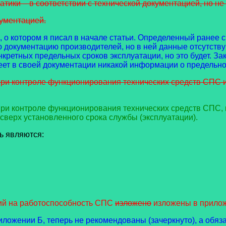
ики – в соответствии с технической документацией, но не 
кументацией.
е, о котором я писал в начале статьи. Определенный ранее 
ю документацию производителей, но в ней данные отсутствую
кретных предельных сроков эксплуатации, но это будет. За
меет в своей документации никакой информации о предельно
при контроле функционирования технических средств СПС 
при контроле функционирования технических средств СПС,
сверх установленного срока службы (эксплуатации).
ь являются:
й на работоспособность СПС
изложено
изложены в прилож
ожении Б, теперь не рекомендованы (зачеркнуто), а обяза