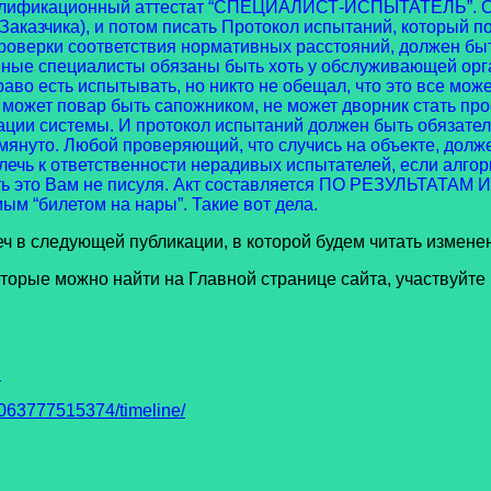
алификационный аттестат “СПЕЦИАЛИСТ-ИСПЫТАТЕЛЬ”. Они
аказчика), и потом писать Протокол испытаний, который п
оверки соответствия нормативных расстояний, должен бы
е специалисты обязаны быть хоть у обслуживающей орган
право есть испытывать, но никто не обещал, что это все мо
ожет повар быть сапожником, не может дворник стать про
ии системы. И протокол испытаний должен быть обязатель
омянуто. Любой проверяющий, что случись на объекте, долже
лечь к ответственности нерадивых испытателей, если алго
ь это Вам не писуля. Акт составляется ПО РЕЗУЛЬТАТАМ 
мым “билетом на нары”. Такие вот дела.
следующей публикации, в которой будем читать изменен
е можно найти на Главной странице сайта, участвуйте в 
7
63777515374/timeline/