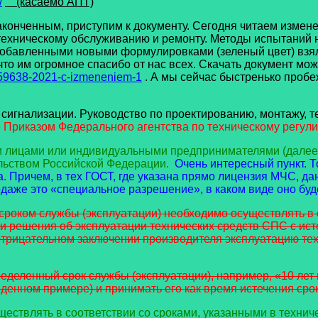
/
(касаемо АПТ)
ченным, приступим к документу. Сегодня читаем измене
 техническому обслуживанию и ремонту. Методы испытаний 
 добавленными новыми формулировками (зеленый цвет) взял
а что им огромное спасибо от нас всех. Скачать документ 
-59638-2021-c-izmeneniem-1
. А мы сейчас быстренько проб
игнализации. Руководство по проектированию, монтажу, т
Приказом Федерального агентства по техническому регулир
ми лицами или индивидуальными предпринимателями (дале
льством Российской Федерации.
Очень интересный пункт. 
. Причем, в тех ГОСТ, где указана прямо лицензия МЧС, да
даже это «специальное разрешение», в каком виде оно буде
сроком службы (эксплуатации) необходимо осуществлять в 
и решения об эксплуатации технических средств СПС с ис
отрицательном заключении производителя эксплуатацию те
ределенный срок службы (эксплуатации), например, «10 лет 
денном примере) и принимать его как время истечения срок
ществлять в соответствии со сроками, указанными в технич