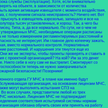
ока службы (эксплуатации). Хотя, если внимательно
верять на объекте, в зависимости от количества
ыть время активации извещателя с момента воздействия,
, с получением сигнала неисправность? Ничего нет. Вот
я прыснуть в извещатель аэрозолью, запищало и все на
утора тысяч установленных, и хорош. Так, а чего бы
ец. Типа, а, да все нормально. По сути, ни о чем не
ода, утвержденных МЧС, необходимые операции расписаны
а не только измерением регламентируемых расстояний и
пасность не интересует. Им главное дело копеечку зажать,
ьная, вместо нормального контроля. Нормативные
ие расстояний. И нарушения эти тянутся еще из
Они же не эксперты, чтобы проекты проверять и ставить в
ия с проектной организацией? На кой? Им за это денег
е. Никто себе в ногу сам не выстрелит. Смонтируют со
ботоспособности теперь не нужно заморачиваться
ожарной безопасности! Позорники!
нного отдела ГУ МЧС в плане как именно будут
, обслуживающая организация, на основании лицензии МЧС,
 также могут выполнять испытания СПЗ на
 Во всех случаях, представители любой из трех
С нисколько. Лицензия МЧС не подтверждает
пределения соответствия испытуемой системы нормам
анизация обязана обучить своих или принять на работу