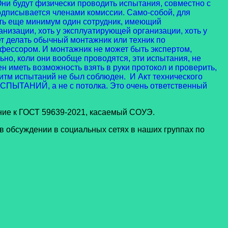
 будут физически проводить испытания, совместно с
одписывается членами комиссии. Само-собой, для
ть еще минимум один сотрудник, имеющий
изации, хоть у эксплуатирующей организации, хоть у
жет делать обычный монтажник или техник по
фессором. И монтажник не может быть экспертом,
но, коли они вообще проводятся, эти испытания, не
н иметь возможность взять в руки протокол и проверить,
ритм испытаний не был соблюден. И Акт технического
ИСПЫТАНИЙ, а не с потолка. Это очень ответственный
ие к ГОСТ 59639-2021, касаемый СОУЭ.
обсуждении в социальных сетях в наших группах по