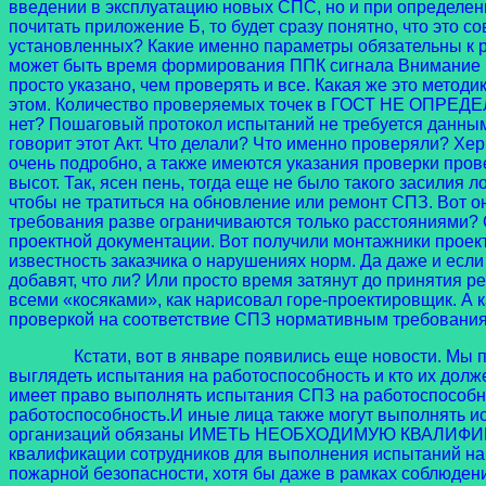
введении в эксплуатацию новых СПС, но и при определен
почитать приложение Б, то будет сразу понятно, что это с
установленных? Какие именно параметры обязательны к р
может быть время формирования ППК сигнала Внимание ил
просто указано, чем проверять и все. Какая же это метод
этом. Количество проверяемых точек в ГОСТ НЕ ОПРЕДЕЛЕ
нет? Пошаговый протокол испытаний не требуется данным 
говорит этот Акт. Что делали? Что именно проверяли? Хе
очень подробно, а также имеются указания проверки про
высот. Так, ясен пень, тогда еще не было такого засилия 
чтобы не тратиться на обновление или ремонт СПЗ. Вот о
требования разве ограничиваются только расстояниями? 
проектной документации. Вот получили монтажники проект 
известность заказчика о нарушениях норм. Да даже и если
добавят, что ли? Или просто время затянут до принятия ре
всеми «косяками», как нарисовал горе-проектировщик. А к
проверкой на соответствие СПЗ нормативным требованиям
Кстати, вот в январе появились еще новости. Мы полу
выглядеть испытания на работоспособность и кто их долж
имеет право выполнять испытания СПЗ на работоспособнос
работоспособность.И иные лица также могут выполнять ис
организаций обязаны ИМЕТЬ НЕОБХОДИМУЮ КВАЛИФИКАЦИ
квалификации сотрудников для выполнения испытаний на
пожарной безопасности, хотя бы даже в рамках соблюден