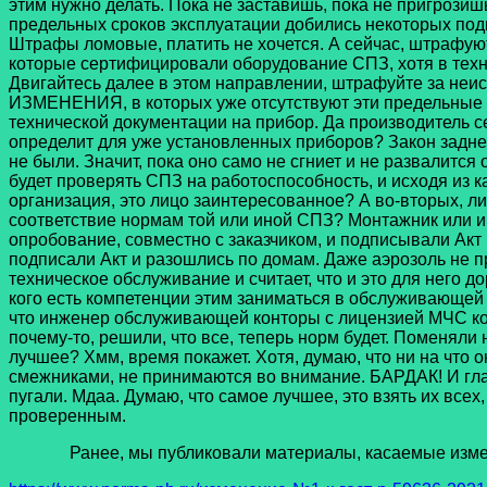
этим нужно делать. Пока не заставишь, пока не пригрози
предельных сроков эксплуатации добились некоторых подви
Штрафы ломовые, платить не хочется. А сейчас, штрафуют 
которые сертифицировали оборудование СПЗ, хотя в техн
Двигайтесь далее в этом направлении, штрафуйте за неисп
ИЗМЕНЕНИЯ, в которых уже отсутствуют эти предельные с
технической документации на прибор. Да производитель сей
определит для уже установленных приборов? Закон задней 
не были. Значит, пока оно само не сгниет и не развалится 
будет проверять СПЗ на работоспособность, и исходя из 
организация, это лицо заинтересованное? А во-вторых, л
соответствие нормам той или иной СПЗ? Монтажник или 
опробование, совместно с заказчиком, и подписывали Акт 
подписали Акт и разошлись по домам. Даже аэрозоль не пры
техническое обслуживание и считает, что и это для него 
кого есть компетенции этим заниматься в обслуживающей о
что инженер обслуживающей конторы с лицензией МЧС ком
почему-то, решили, что все, теперь норм будет. Поменял
лучшее? Хмм, время покажет. Хотя, думаю, что ни на что
смежниками, не принимаются во внимание. БАРДАК! И глав
пугали. Мдаа. Думаю, что самое лучшее, это взять их всех
проверенным.
Ранее, мы публиковали материалы, касаемые изменен