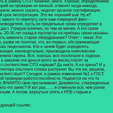
ать в замену СПЗ? Конечно, никто. Хорошо, определением
рий на проверки не вечный, отменят когда-никогда.
авили, можно сказать, недочет органов сертификации,
 срок эксплуатации. Это же хороший шаг. Ну и?
 какого-то перепугу, нате вам очередной финт –
изводителя, пусть он предельные сроки определяет в
даст. Утрирую конечно, но тем не менее. А кто сроки
ь. 20-30 лет назад в паспортах на приборы сроки указаны
лять заменить старое оборудование? Ответ – никак. Кто
о, разве не понятно, что, во-первых, обслуживающая
их лицензиатов. Кто и зачем будет определять
изация, ежеквартально, производила комплексное
енела сирена. Все, хорошо, все похлопали в ладоши,
 заказчик эти деньги всего за месяц платит за
рял соответствие СПЗ нормам? Да никто. А на хрена? И у
пектора опытного голова распухнет. Вы что же, решили,
ответствует? Сегодня, в рамках изменения №1 к ГОСТ,
ной проверки работоспособности. Надеются на что-то
ает, ВНИИПО свое проталкивает. Документы, утвержденные
кто что занес? И вот раз…… и отменили все, чем ранее
бачьим. А потом, вернуться опять к НПБ старым и
дующей ссылке: