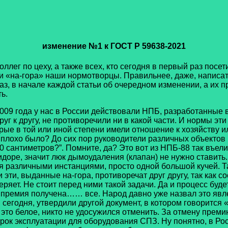
изменение №1 к ГОСТ Р 59638-2021
 по цеху, а также всех, кто сегодня в первый раз посет
 «на-гора» наши нормотворцы. Правильнее, даже, написат
з, в начале каждой статьи об очередном изменении, а их пр
ь.
9 года у нас в России действовали НПБ, разработанные в п
уг к другу, не противоречили ни в какой части. И нормы эт
ые в той или иной степени имели отношение к хозяйству или
 плохо было? До сих пор руководители различных объектов
 сантиметров?”. Помните, да? Это вот из НПБ-88 так въели
идоре, значит люк дымоудаления (клапан) не нужно ставить
различными инстанциями, просто одной большой кучей. Та
эти, выданные на-гора, противоречат друг другу, так как 
еряет. Не стоит перед ними такой задачи. Да и процесс буд
, премия получена…… все. Народ давно уже назвал это яв
 сегодня, утвердили другой документ, в котором говорится «
 это белое, никто не удосужился отменить. За отмену преми
рок эксплуатации для оборудования СПЗ. Ну понятно, в Росс