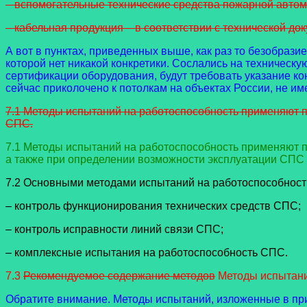
– вспомогательные технические средства пожарной автомат
– кабельная продукция – в соответствии с технической до
А вот в пунктах, приведенных выше, как раз то безобрази
которой нет никакой конкретики. Сослались на техническу
сертификации оборудования, будут требовать указание кон
сейчас приколочено к потолкам на объектах России, не и
7.1 Методы испытаний на работоспособность применяют 
СПС.
7.1 Методы испытаний на работоспособность применяют 
а также при определении возможности эксплуатации СПС 
7.2 Основными методами испытаний на работоспособност
– контроль функционирования технических средств СПС;
– контроль исправности линий связи СПС;
– комплексные испытания на работоспособность СПС.
7.3
Рекомендуемое содержание методов
Методы испытани
Обратите внимание. Методы испытаний, изложенные в прил