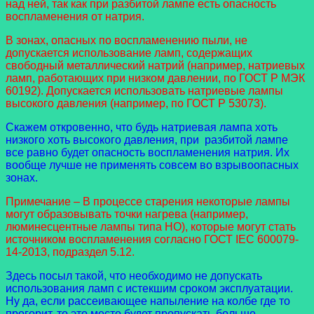
над ней, так как при разбитой лампе есть опасность
воспламенения от натрия.
В зонах, опасных по воспламенению пыли, не
допускается использование ламп, содержащих
свободный металлический натрий (например, натриевых
ламп, работающих при низком давлении, по ГОСТ Р МЭК
60192). Допускается использовать натриевые лампы
высокого давления (например, по ГОСТ Р 53073).
Скажем откровенно, что будь натриевая лампа хоть
низкого хоть высокого давления, при разбитой лампе
все равно будет опасность воспламенения натрия. Их
вообще лучше не применять совсем во взрывоопасных
зонах.
Примечание – В процессе старения некоторые лампы
могут образовывать точки нагрева (например,
люминесцентные лампы типа HO), которые могут стать
источником воспламенения согласно ГОСТ IEC 600079-
14-2013, подраздел 5.12.
Здесь посыл такой, что необходимо не допускать
использования ламп с истекшим сроком эксплуатации.
Ну да, если рассеивающее напыление на колбе где то
прогорит, то это место будет пропускать больше