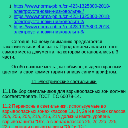
https://www.norma-pb.ru/сп-423-1325800-2018-
электроустановки-низковольтны/
https://www.norma-pb.ru/сп-423-1325800-2018-
электроустановки-низковольтн-2/
https://www.norma-pb.ru/сп-423-1325800-2018-
электроустановки-низковольтн-3/
Сегодня, Вашему вниманию предлагается
заключительная 4-я часть. Продолжаем анализ с того
самого места документа, на котором остановились в 3
части.
Особо важные места, как обычно, выделю красным
цветом, а свои комментарии напишу синим шрифтом.
11 Электрические светильники
11.1 Выбор светильников для взрывоопасных зон должен
соответствовать ГОСТ IEC 60079-14.
11.2 Переносные светильники, используемые во
взрывоопасных зонах классов 1а, 1г, 2а и в зонах классов
20а, 20б, 20в, 21а, 21б, 21в должны иметь уровень
взрывозащиты “Gb”, а в зонах классов 2б, 2г, 22а, 22б,
22в – уровни взрывозащиты “Gc” и “Dc”.