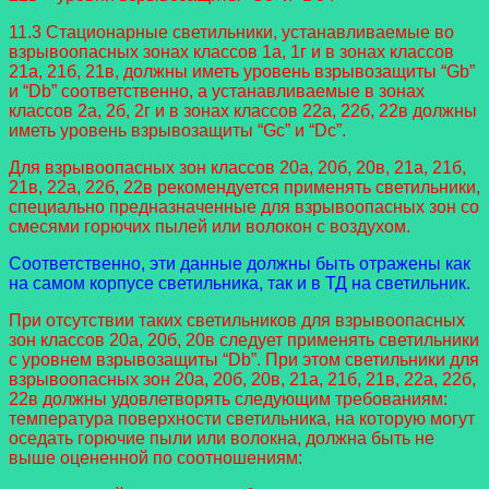
11.3 Стационарные светильники, устанавливаемые во
взрывоопасных зонах классов 1а, 1г и в зонах классов
21а, 21б, 21в, должны иметь уровень взрывозащиты “Gb”
и “Db” соответственно, а устанавливаемые в зонах
классов 2а, 2б, 2г и в зонах классов 22а, 22б, 22в должны
иметь уровень взрывозащиты “Gc” и “Dc”.
Для взрывоопасных зон классов 20а, 20б, 20в, 21а, 21б,
21в, 22а, 22б, 22в рекомендуется применять светильники,
специально предназначенные для взрывоопасных зон со
смесями горючих пылей или волокон с воздухом.
Соответственно, эти данные должны быть отражены как
на самом корпусе светильника, так и в ТД на светильник.
При отсутствии таких светильников для взрывоопасных
зон классов 20а, 20б, 20в следует применять светильники
с уровнем взрывозащиты “Db”. При этом светильники для
взрывоопасных зон 20а, 20б, 20в, 21а, 21б, 21в, 22а, 22б,
22в должны удовлетворять следующим требованиям:
температура поверхности светильника, на которую могут
оседать горючие пыли или волокна, должна быть не
выше оцененной по соотношениям: