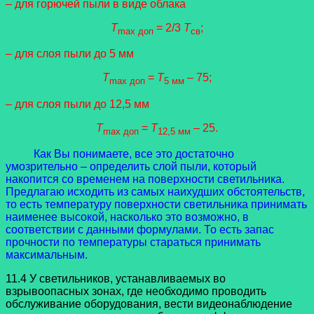
– для горючей пыли в виде облака
T
= 2/3
T
;
max доп
св
– для слоя пыли до 5 мм
T
=
T
– 75;
max доп
5 мм
– для слоя пыли до 12,5 мм
T
=
T
– 25.
max доп
12,5 мм
Как Вы понимаете, все это достаточно
умозрительно – определить слой пыли, который
накопится со временем на поверхности светильника.
Предлагаю исходить из самых наихудших обстоятельств,
то есть температуру поверхности светильника принимать
наименее высокой, насколько это возможно, в
соответствии с данными формулами. То есть запас
прочности по температуры стараться принимать
максимальным.
11.4 У светильников, устанавливаемых во
взрывоопасных зонах, где необходимо проводить
обслуживание оборудования, вести видеонаблюдение