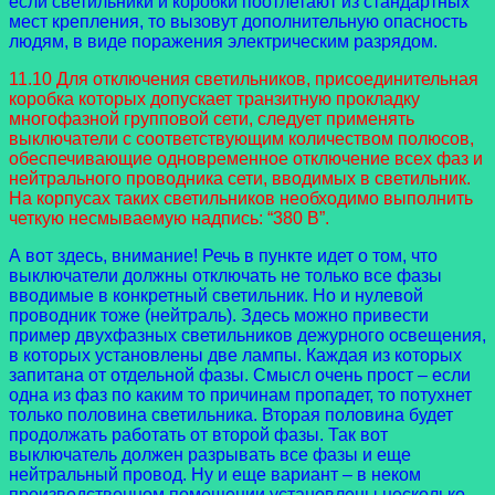
если светильники и коробки поотлетают из стандартных
мест крепления, то вызовут дополнительную опасность
людям, в виде поражения электрическим разрядом.
11.10 Для отключения светильников, присоединительная
коробка которых допускает транзитную прокладку
многофазной групповой сети, следует применять
выключатели с соответствующим количеством полюсов,
обеспечивающие одновременное отключение всех фаз и
нейтрального проводника сети, вводимых в светильник.
На корпусах таких светильников необходимо выполнить
четкую несмываемую надпись: “380 В”.
А вот здесь, внимание! Речь в пункте идет о том, что
выключатели должны отключать не только все фазы
вводимые в конкретный светильник. Но и нулевой
проводник тоже (нейтраль). Здесь можно привести
пример двухфазных светильников дежурного освещения,
в которых установлены две лампы. Каждая из которых
запитана от отдельной фазы. Смысл очень прост – если
одна из фаз по каким то причинам пропадет, то потухнет
только половина светильника. Вторая половина будет
продолжать работать от второй фазы. Так вот
выключатель должен разрывать все фазы и еще
нейтральный провод. Ну и еще вариант – в неком
производственном помещении установлены несколько