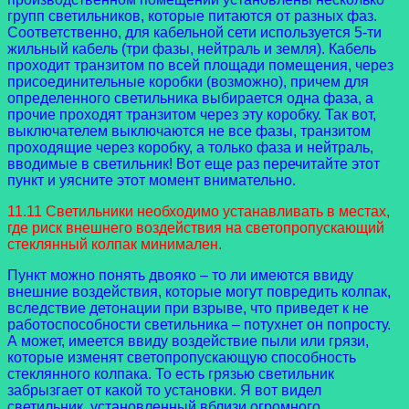
групп светильников, которые питаются от разных фаз.
Соответственно, для кабельной сети используется 5-ти
жильный кабель (три фазы, нейтраль и земля). Кабель
проходит транзитом по всей площади помещения, через
присоединительные коробки (возможно), причем для
определенного светильника выбирается одна фаза, а
прочие проходят транзитом через эту коробку. Так вот,
выключателем выключаются не все фазы, транзитом
проходящие через коробку, а только фаза и нейтраль,
вводимые в светильник! Вот еще раз перечитайте этот
пункт и уясните этот момент внимательно.
11.11 Светильники необходимо устанавливать в местах,
где риск внешнего воздействия на светопропускающий
стеклянный колпак минимален.
Пункт можно понять двояко – то ли имеются ввиду
внешние воздействия, которые могут повредить колпак,
вследствие детонации при взрыве, что приведет к не
работоспособности светильника – потухнет он попросту.
А может, имеется ввиду воздействие пыли или грязи,
которые изменят светопропускающую способность
стеклянного колпака. То есть грязью светильник
забрызгает от какой то установки. Я вот видел
светильник, установленный вблизи огромного