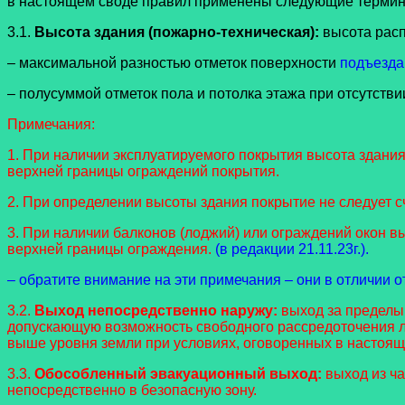
в настоящем своде правил применены следующие термин
3.1.
Высота здания (пожарно-техническая):
высота расп
– максимальной разностью отметок поверхности
подъезда
– полусуммой отметок пола и потолка этажа при отсутств
Примечания:
1. При наличии эксплуатируемого покрытия высота здани
верхней границы ограждений покрытия.
2. При определении высоты здания покрытие не следует 
3. При наличии балконов (лоджий) или ограждений окон 
верхней границы ограждения.
(в редакции 21.11.23г.).
– обратите внимание на эти примечания – они в отличии 
3.2.
Выход непосредственно наружу:
выход за пределы 
допускающую возможность свободного рассредоточения л
выше уровня земли при условиях, оговоренных в настоящ
3.3.
Обособленный эвакуационный выход:
выход из ч
непосредственно в безопасную зону.