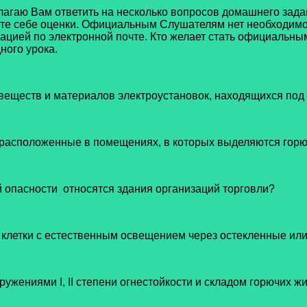
гаю Вам ответить на несколько вопросов домашнего зада
ите себе оценки. Официальным Слушателям нет необходимос
цией по электронной почте. Кто желает стать официальны
ного урока.
 веществ и материалов электроустановок, находящихся по
, расположенные в помещениях, в которых выделяются гор
й опасности относятся здания организаций торговли?
е клетки с естественным освещением через остекленные ил
жениями I, II степени огнестойкости и складом горючих ж