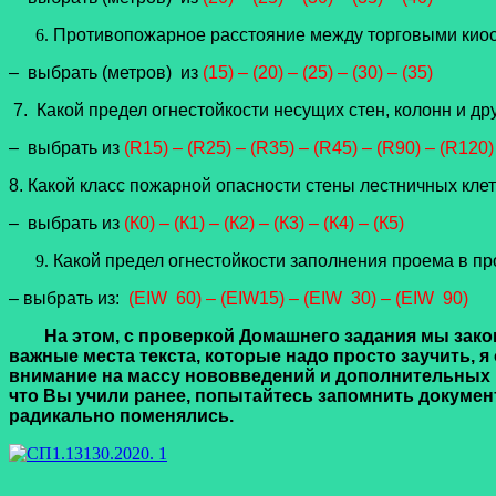
Противопожарное расстояние между торговыми киос
– выбрать (метров) из
(15) – (20) – (25) – (30) – (35)
7. Какой предел огнестойкости несущих стен, колонн и др
– выбрать из
(R15) – (R25) – (R35) – (R45) – (R90) – (R120)
8. Какой класс пожарной опасности стены лестничных кле
– выбрать из
(К0) – (К1) – (К2) – (К3) – (К4) – (К5)
Какой предел огнестойкости заполнения проема в п
– выбрать из:
(ЕIW 60) – (ЕIW15) – (ЕIW 30) – (ЕIW 90)
На этом, с проверкой Домашнего задания мы закон
важные места текста, которые надо просто заучить, 
внимание на массу нововведений и дополнительных пу
что Вы учили ранее, попытайтесь запомнить документ 
радикально поменялись.