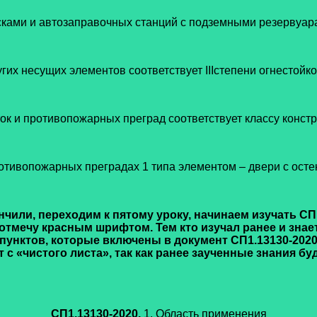
ками и автозаправочных станций с подземными резервуа
угих несущих элементов соответствует IIIстепени огнестойк
ток и противопожарных преград соответствует классу конс
ротивопожарных преградах 1 типа элементом – двери с ост
чили, переходим к пятому уроку, начинаем изучать СП
я отмечу красным шрифтом. Тем кто изучал ранее и зна
нктов, которые включены в документ СП1.13130-2020.
с «чистого листа», так как ранее заученные знания бу
СП1.13130-2020.
1. Область применения