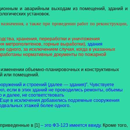
ационным и аварийным выходам из помещений, зданий и
ологических установок.
назначения, а также при проведении работ по реконструкции,
одства, хранения, переработки и уничтожения
ия метрополитенов, горные выработки),
здания
ее одного, за исключением случая, когда в указанных
разработаны нормативные документы по пожарной
и изменении объемно-планировочных и конструктивных
ий или помещений.
оружений и строений (далее — здания)”. Чувствуете
ил, если в этих зданий не проводились ремонты, объемы
о и далее, не соответствовать
м. Еще в исключения добавились подземные сооружения
подвальных этажей более одного.
 приведенные в [1]
– это ФЗ-123 имеется ввиду.
Кроме того,