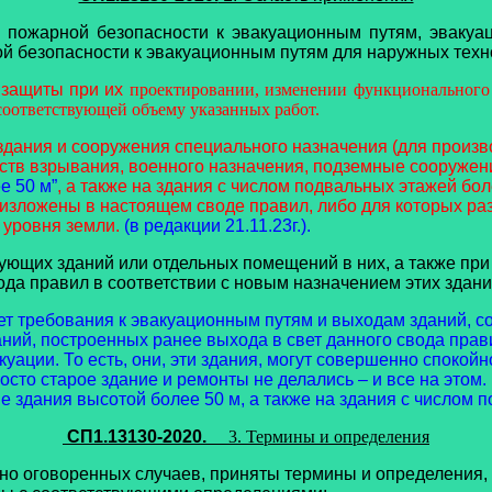
я пожарной безопасности к эвакуационным путям, эваку
ой безопасности к эвакуационным путям для наружных техн
 защиты при их
проектировании, изменении функционального 
соответствующей объему указанных работ.
 здания и сооружения
специального назначения (для произв
ств взрывания, военного назначения, подземные сооружен
е 50 м”
, а также на здания с числом подвальных этажей бол
м изложены в настоящем своде правил, либо для которых 
 уровня земли.
(в редакции 21.11.23г.).
ующих зданий или отдельных помещений в них, а также пр
да правил в соответствии с новым назначением этих здан
ет требования к эвакуационным путям и выходам зданий, со
ний, построенных ранее выхода в свет данного свода прав
уации. То есть, они, эти здания, могут совершенно спокойн
осто старое здание и ремонты не делались – и все на это
 здания высотой более 50 м, а также на здания с числом 
СП1.13130-2020.
3. Термины и определения
но оговоренных случаев, приняты термины и определения,