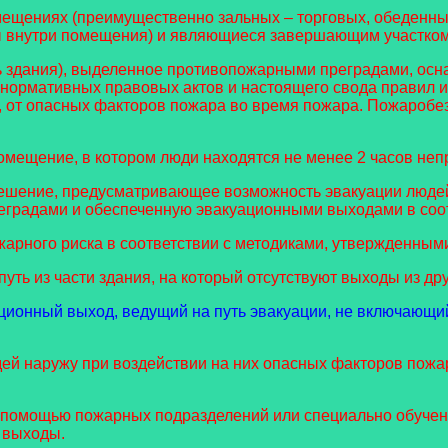
ещениях (преимущественно зальных – торговых, обеденных
внутри помещения) и являющиеся завершающим участком п
ь здания), выделенное противопожарными преградами, осн
нормативных правовых актов и настоящего свода правил и
, от опасных факторов пожара во время пожара. Пожаробе
омещение, в котором люди находятся не менее 2 часов непр
ешение, предусматривающее возможность эвакуации людей
еградами и обеспеченную эвакуационными выходами в соот
арного риска в соответствии с методиками, утвержденным
уть из части здания, на который отсутствуют выходы из дру
ционный выход, ведущий на путь эвакуации, не включающий
й наружу при воздействии на них опасных факторов пожар
 помощью пожарных подразделений или специально обученн
 выходы.