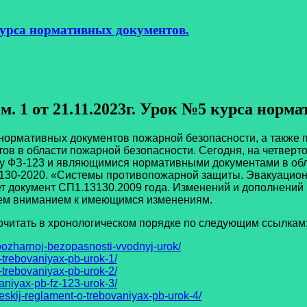
 курса нормативных документов.
зм. 1 от 21.11.2023г. Урок №5 курса норм
тивных документов пожарной безопасности, а также пос
в в области пожарной безопасности. Сегодня, на четверт
у ФЗ-123 и являющимися нормативными документами в обл
3130-2020. «Системы противопожарной защиты. Эвакуацио
ет документ СП1.13130.2009 года. Изменений и дополнений 
всем вниманием к имеющимся изменениям.
тать в хронологическом порядке по следующим ссылкам
ozharnoj-bezopasnosti-vvodnyj-urok/
-trebovaniyax-pb-urok-1/
-trebovaniyax-pb-urok-2/
aniyax-pb-fz-123-urok-3/
eskij-reglament-o-trebovaniyax-pb-urok-4/