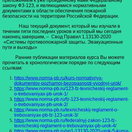
приложением к уже пройденному нами Федеральному
закону ФЗ-123, и являющимися нормативными
документами в области обеспечения пожарной
безопасности на территории Российской Федерации.
Наш текущий документ, который мы изучали в
течении пяти последних уроков и который мы сегодня
наконец завершим, – Свод Правил 1.13130-2020
«Системы противопожарной защиты. Эвакуационные
пути и выходы»
Ранние публикации материалов курса Вы можете
прочитать в хронологическом порядке по следующим
ссылкам:
http
s
://www.norma-pb.ru/kurs-normativnyx-
dokumentov-pozharnoj-bezopasnosti-vvodnyj-urok/
http
s
://www.norma-pb.ru/123-fz-texnicheskij-reglament-
o-trebovaniyax-pb-urok-1/
http
s
://www.norma-pb.ru/fz-123-texnicheskij-reglament-
o-trebovaniyax-pb-urok-2/
http
s
://www.norma-pb.ru/texnicheskij-reglament-o-
trebovaniyax-pb-fz-123-urok-3/
http
s
://www.norma-pb.ru/federalnyj-zakon-123-fz-
texnicheskij-reglament-o-trebovaniyax-pb-urok-4/
https://www.norma-pb.ru/sp1-13130-2020-urok-5-kursa-