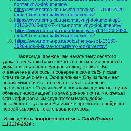
normativnyx-dokumentov/
http
s
://www.norma-pb.ru/svod-pravil-sp1-13130-2020-
urok-6-kursa-normativnyx-dokumentov/
http
s
://www.norma-pb.ru/normativnyj-dokument-sp1-
13130-2020-urok-7-kursa-normativnyx-dokumentov/
https://www.norma-pb.ru/trebovaniya-sp1-13130-2020-
urok-8-kursa-normativnyx-dokumentov/
https://www.norma-pb.ru/polozheniya-sp1-13130-
2020-urok-9-kursa-normativnyx-dokumentov/
Как всегда, прежде чем начать тему десятого
урока, предлагаю Вам ответить на несколько вопросов
домашнего задания. Вопросы следуют ниже. Вы
отвечаете на вопросы, проверяете сами себя и сами
ставите себе оценки. Официальным Слушателям нет
необходимости все это делать самостоятельно –
проверим тест Слушателей и поставим оценки мы, путем
обмена информацией по электронной почте. Кто желает
стать официальным слушателем курса, добро
пожаловать – условия Вы можете прочитать, пройдя по
первой ссылке, в тексте вводного урока.
Итак, девять вопросов по теме
– Свод Правил
1.13130-2020
: