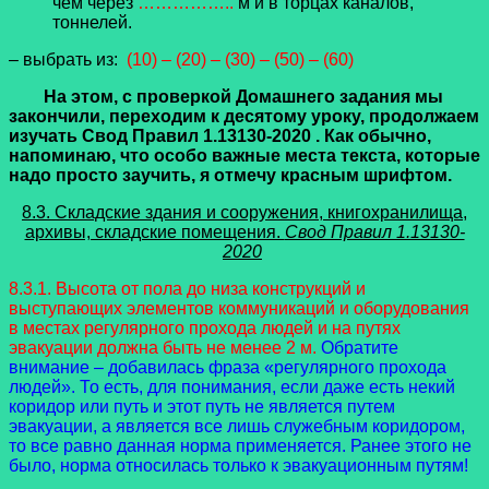
чем через
……………..
м и в торцах каналов,
тоннелей.
– выбрать из:
(10) – (20) – (30) – (50) – (60)
На этом, с проверкой Домашнего задания мы
закончили, переходим к десятому уроку, продолжаем
изучать Свод Правил 1.13130-2020 . Как обычно,
напоминаю, что особо важные места текста, которые
надо просто заучить, я отмечу красным шрифтом.
8.3. Складские здания и сооружения, книгохранилища,
архивы, складские помещения.
Свод Правил 1.13130-
2020
8.3.1. Высота от пола до низа конструкций и
выступающих элементов коммуникаций и оборудования
в местах регулярного прохода людей и на путях
эвакуации должна быть не менее 2 м.
Обратите
внимание – добавилась фраза «регулярного прохода
людей». То есть, для понимания, если даже есть некий
коридор или путь и этот путь не является путем
эвакуации, а является все лишь служебным коридором,
то все равно данная норма применяется. Ранее этого не
было, норма относилась только к эвакуационным путям!