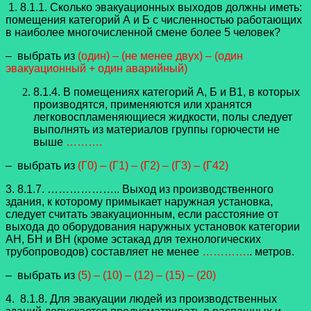
1. 8.1.1. Сколько эвакуационных выходов должны иметь:
помещения категорий А и Б с численностью работающих
в наиболее многочисленной смене более 5 человек?
– выбрать из
(один) – (не менее двух) – (один
эвакуационный + один аварийный)
8.1.4. В помещениях категорий А, Б и В1, в которых
производятся, применяются или хранятся
легковоспламеняющиеся жидкости, полы следует
выполнять из материалов группы горючести не
выше
……….
– выбрать из
(Г0) – (Г1) – (Г2) – (Г3) – (Г42)
3. 8.1.7. ……………….. Выход из производственного
здания, к которому примыкает наружная установка,
следует считать эвакуационным, если расстояние от
выхода до оборудования наружных установок категории
АН, БН и ВН (кроме эстакад для технологических
трубопроводов) составляет не менее
………….
. метров.
– выбрать из
(5) – (10) – (12) – (15) – (20)
4. 8.1.8. Для эвакуации людей из производственных