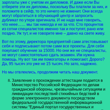
зарплаты уже с учетом их дипломов. И даже если Вы
отберете эти их дипломы, поскольку Вы платили за них, и
положите в сейф, то это ничего не изменит. Они всегда
могут обратиться в обучающий центр и запросить
дубликат по утере оригинала. И не надо мне говорить,
что неее…… мы так никогда и не за что. Сто процентов
из сотни специалистов именно так и поступят, рано или
поздно. Уж тут, и не говорите мне – давно на свете живу.
Вот по этому, директора предприятий сами атестовывают
себя и подписывают потом сами все проекты. Для себя
покупают обучение за 15000. Но они же не специалисты,
не могут самостоятельно сдать экзамен. Им нужна
помощь. Ну вот так им помогаторы и помогают. Дорого?
Да, 95 тысяч это уже не 15 тысяч. Но зато, надежно.
Но мы отвлеклись, продолжим читать наш документ.
Заявление о прохождении аттестации подается в
Министерство Российской Федерации по делам
гражданской обороны, чрезвычайным ситуациям и
ликвидации последствий стихийных бедствий в
форме электронного документа посредством
федеральной государственной информационной
системы “Единый портал государственных и