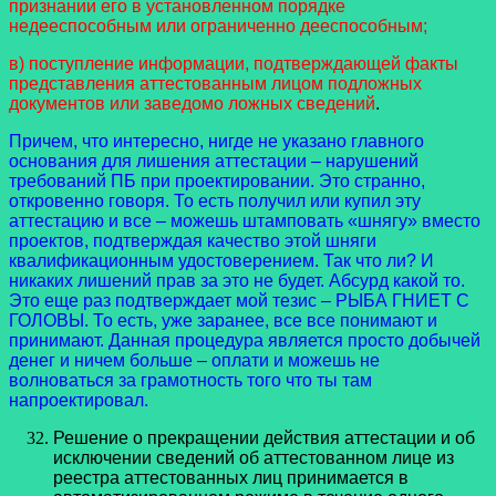
признании его в установленном порядке
недееспособным или ограниченно дееспособным;
в) поступление информации, подтверждающей факты
представления аттестованным лицом подложных
документов или заведомо ложных сведений
.
Причем, что интересно, нигде не указано главного
основания для лишения аттестации – нарушений
требований ПБ при проектировании. Это странно,
откровенно говоря. То есть получил или купил эту
аттестацию и все – можешь штамповать «шнягу» вместо
проектов, подтверждая качество этой шняги
квалификационным удостоверением. Так что ли? И
никаких лишений прав за это не будет. Абсурд какой то.
Это еще раз подтверждает мой тезис – РЫБА ГНИЕТ С
ГОЛОВЫ. То есть, уже заранее, все все понимают и
принимают. Данная процедура является просто добычей
денег и ничем больше – оплати и можешь не
волноваться за грамотность того что ты там
напроектировал.
Решение о прекращении действия аттестации и об
исключении сведений об аттестованном лице из
реестра аттестованных лиц принимается в