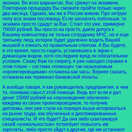
звонках. Во всех вариантах, Вас срежут на экзамене.
Повторную процедуру Вы сможете пройти только через
два месяца. Однако, мы же в России живем. Про хитрую
попу все знаем пословицу. Если заплатить побольше, то
экзамен просто сдадут за Вас. Стоит это уже, примерно
70000 рублей. Вы просто на просто, даете допуск к
Вашему компьютеру не только сотруднику МЧС, но и еще
третьему лицу, которое будет удаленно водить Вашей
мышкой и кликать по правильным ответам. А Вы будете,
в это время, просто сидеть, уставившись в экран с
думающим видом, хотя последнее вряд ли обязательное
условие. Скажу Вам по секрету, я уже наводил справки в
этом плане – система «помощи» так называемым
«проектировщикам» отлажена как часы. Вернее сказать,
отлажена как терминал банковской оплаты.
А вообще говоря, я как руководитель предприятия, в чем
то, понимаю смысл этой помощи. Ведь вот если я дал
денег 15000 рублей на «прохождение обучения»
каждому из своих проектировщиков, то получив
дипломы, они уже стали на порядок выше котироваться
на рынке труда, как обученные и дипломированные
специалисты. И что будет? Да они либо шантажируя
своей «уникальностью» потребуют повысить им
зарплаты, либо просто уйдут к другим, где им установят