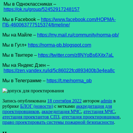
Мы в Одноклассниках –
https://ok.ru/group/52452917248157
Мы в Facеbook –
https://www.facebook.com/НОРМА-
ПБ-460063777515374/timeline/
Мы на Майле –
https://my.mail.ru/community/norma-pb/
Мы в Гугл+
https://norma-pb.blogspot.com
Мы в Твитере –
https://twitter.com/z8NYoBs6Xitx7aL
Мы на Яндекс Дзен –
https://zen.yandex.ru/id/5c86022fcd893400b3e4ea8c
Мы в Телеграмме –
https://t.me/norma_pb
Запись опубликована
18 сентября 2022
автором
admin
в
рубрике
БЛОГ (новости)
с метками
аккредитация для
проектировщиков
,
аккредитация МЧС
,
атестация МЧС
,
атестация проектантов СПЗ
,
атестация проектировщиков
,
право проектировать системы пожарной безопасности
.