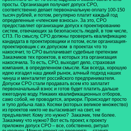
просты. Организация получает допуск СРО,
соответственно делает первоначальную оплату 100-150
тысяч рублей, и потом, регулярно платит каждый год
определенные «членские взносы». За это, СРО
предоставляет организации допуск к проектированию
систем, отвечающих за безопасность людей, в том числе,
СПЗ. По смыслу, СРО должны проверить квалификацию
кандидата в проектировщики и потом, если организация-
проектировщик с их допуском в проектах что то
накосячит, то СРО выплачивает судебные претензии
Заказчиков тех проектов, в которых эта организация
накосячила. То есть, СРО, выходит дело, страховая
компания, в определенном смысле. Как всегда, хорошую
идею изгадил наш дикий рынок, алчный подход наших
чинуш и менталитет российского предпринимателя.
Допуски СРО стали продавать всем кто заплатит
первоначальный взнос и готов будет платить дальше
ежегодную мзду. Никаких квалификационных отборов,
само собой, не проводится, априори. Происходит просто
и тупо добыча лавэ. Косяки (которых великое множество)
из проектов никто не вытаскивает на свет, не
предъявляет. Кому это нужно? Заказчик, тем более.
Заказчику что нужно? Вот есть проект, к проекту
приложен допуск СРО – все, собственно, ритуал
выполнен. Можно проект не проверять – ставить