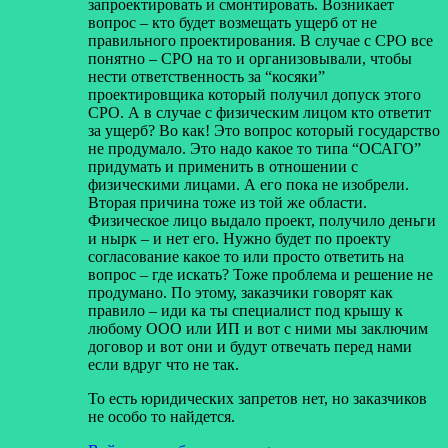
запроектировать и смонтировать. Возникает
вопрос – кто будет возмещать ущерб от не
правильного проектирования. В случае с СРО все
понятно – СРО на то и организовывали, чтобы
нести ответственность за “косяки”
проектировщика который получил допуск этого
СРО. А в случае с физическим лицом кто ответит
за ущерб? Во как! Это вопрос который государство
не продумало. Это надо какое то типа “ОСАГО”
придумать и применить в отношении с
физическими лицами. А его пока не изобрели.
Вторая причина тоже из той же области.
Физическое лицо выдало проект, получило деньги
и нырк – и нет его. Нужно будет по проекту
согласование какое то или просто ответить на
вопрос – где искать? Тоже проблема и решение не
продумано. По этому, заказчики говорят как
правило – иди ка ты специалист под крышу к
любому ООО или ИП и вот с ними мы заключим
договор и вот они и будут отвечать перед нами
если вдруг что не так.
То есть юридических запретов нет, но заказчиков
не особо то найдется.