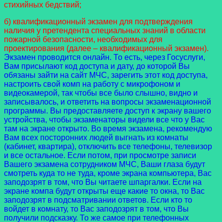
стихийных бедствий;
б) квалификационный экзамен для подтверждения
наличия у претендента специальных знаний в области
пожарной безопасности, необходимых для
проектирования (далее – квалификационный экзамен).
Экзамен проводится онлайн. То есть, через Госуслуги,
Вам присылают код доступа и дату, до которой Вы
обязаны зайти на сайт МЧС, зарегить этот код доступа,
настроить свой комп на работу с микрофоном и
видеокамерой, так чтобы все было слышно, видно и
записывалось, и ответить на вопросы экзаменационной
программы. Вы предоставляете доступ к экрану вашего
устройства, чтобы экзаменаторы видели все что у Вас
там на экране открыто. Во время экзамена, рекомендую
Вам всех посторонних людей выгнать из комнаты
(кабинет, квартира), отключить все телефоны, телевизор
и все остальное. Если потом, при просмотре записи
Вашего экзамена сотрудником МЧС, Ваши глаза будут
смотреть куда то не туда, кроме экрана компьютера, Вас
заподозрят в том, что Вы читаете шпаргалки. Если на
экране компа будут открыты еще какие то окна, то Вас
заподозрят в подсматривании ответов. Если кто то
войдет в комнату, то Вас заподозрят в том, что Вы
получили подсказку. То же самое при телефонных