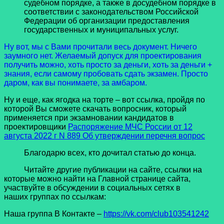
судебном порядке, а также в досудебном порядке в
соответствии с законодательством Российской
Федерации об организации предоставления
государственных и муниципальных услуг.
Ну вот, мы с Вами прочитали весь документ. Ничего
заумного нет. Желаемый допуск для проектирования
получить можно, хоть просто за деньги, хоть за деньги +
знания, если самому пробовать сдать экзамен. Просто
даром, как вы понимаете, за амбаром.
Ну и еще, как ягодка на торте – вот ссылка, пройдя по
которой Вы сможете скачать вопросник, который
применяется при экзамновании кандидатов в
проектировщики
Распоряжение МЧС России от 12
августа 2022 г N 889 Об утверждении перечня вопрос
Благодарю всех, кто дочитал статью до конца.
Читайте другие публикации на сайте, ссылки на
которые можно найти на Главной странице сайта,
участвуйте в обсуждении в социальных сетях в
наших группах по ссылкам:
Наша группа В Контакте –
https://vk.com/club103541242