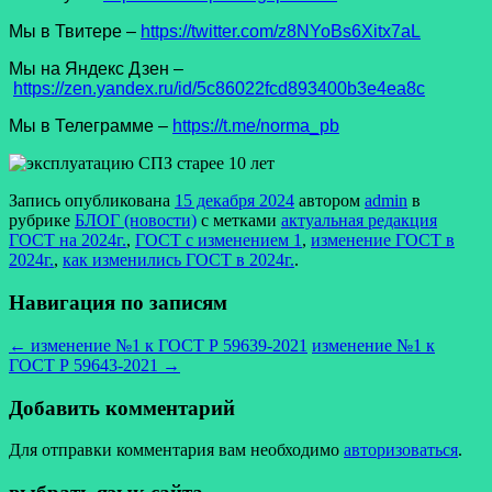
Мы в Твитере –
https://twitter.com/z8NYoBs6Xitx7aL
Мы на Яндекс Дзен –
https://zen.yandex.ru/id/5c86022fcd893400b3e4ea8c
Мы в Телеграмме –
https://t.me/norma_pb
Запись опубликована
15 декабря 2024
автором
admin
в
рубрике
БЛОГ (новости)
с метками
актуальная редакция
ГОСТ на 2024г.
,
ГОСТ с изменением 1
,
изменение ГОСТ в
2024г.
,
как изменились ГОСТ в 2024г.
.
Навигация по записям
←
изменение №1 к ГОСТ Р 59639-2021
изменение №1 к
ГОСТ Р 59643-2021
→
Добавить комментарий
Для отправки комментария вам необходимо
авторизоваться
.