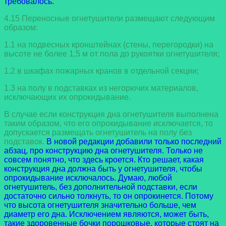
требовалось.
4.15 Переносные огнетушители размещают следующим
образом:
1.1 на подвесных кронштейнах (стены, перегородки) на
высоте не более 1,5 м от пола до рукоятки огнетушителя;
1.2 в шкафах пожарных кранов в отдельной секции;
1.3 на полу в подставках из негорючих материалов,
исключающих их опрокидывание.
В случае если конструкция дна огнетушителя выполнена
таким образом, что его опрокидывание исключается, то
допускается размещать огнетушитель на полу без
подставок.
В новой редакции добавили только последний
абзац, про конструкцию дна огнетушителя. Только не
совсем понятно, что здесь кроется. Кто решает, какая
конструкция дна должна быть у огнетушителя, чтобы
опрокидывание исключалось. Думаю, любой
огнетушитель, без дополнительной подставки, если
достаточно сильно толкнуть, то он опрокинется. Потому
что высота огнетушителя значительно больше, чем
диаметр его дна. Исключением являются, может быть,
такие здоровенные бочки порошковые, которые стоят на