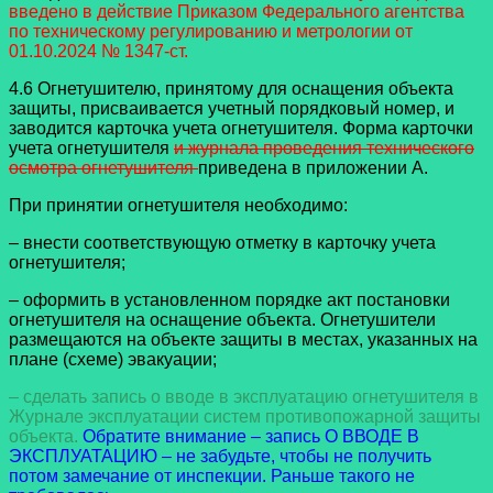
введено в действие Приказом Федерального агентства
по техническому регулированию и метрологии от
01.10.2024 № 1347-ст.
4.6 Огнетушителю, принятому для оснащения объекта
защиты, присваивается учетный порядковый номер, и
заводится карточка учета огнетушителя. Форма карточки
учета огнетушителя
и журнала проведения технического
осмотра огнетушителя
приведена в приложении А.
При принятии огнетушителя необходимо:
– внести соответствующую отметку в карточку учета
огнетушителя;
– оформить в установленном порядке акт постановки
огнетушителя на оснащение объекта. Огнетушители
размещаются на объекте защиты в местах, указанных на
плане (схеме) эвакуации;
– сделать запись о вводе в эксплуатацию огнетушителя в
Журнале эксплуатации систем противопожарной защиты
объекта.
Обратите внимание – запись О ВВОДЕ В
ЭКСПЛУАТАЦИЮ – не забудьте, чтобы не получить
потом замечание от инспекции. Раньше такого не