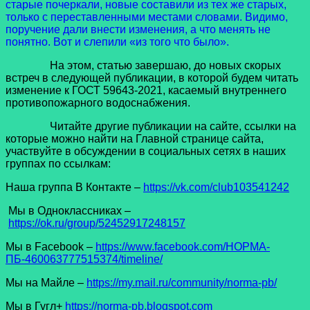
старые почеркали, новые составили из тех же старых,
только с переставленными местами словами. Видимо,
поручение дали внести изменения, а что менять не
понятно. Вот и слепили «из того что было».
На этом, статью завершаю, до новых скорых
встреч в следующей публикации, в которой будем читать
изменение к ГОСТ 59643-2021, касаемый внутреннего
противопожарного водоснабжения.
Читайте другие публикации на сайте, ссылки на
которые можно найти на Главной странице сайта,
участвуйте в обсуждении в социальных сетях в наших
группах по ссылкам:
Наша группа В Контакте –
https://vk.com/club103541242
Мы в Одноклассниках –
https://ok.ru/group/52452917248157
Мы в Facеbook –
https://www.facebook.com/НОРМА-
ПБ-460063777515374/timeline/
Мы на Майле –
https://my.mail.ru/community/norma-pb/
Мы в Гугл+
https://norm
a-pb.blogspot.com