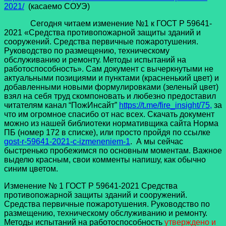
2021/
(касаемо СОУЭ)
Сегодня читаем изменение №1 к ГОСТ Р 59641-
2021 «Средства противопожарной защиты зданий и
сооружений. Средства первичные пожаротушения.
Руководство по размещению, техническому
обслуживанию и ремонту. Методы испытаний на
работоспособность». Сам документ с вычеркнутыми не
актуальными позициями и пунктами (красненький цвет) и
добавленными новыми формулировками (зеленый цвет)
взял на себя труд скомпоновать и любезно предоставил
читателям канал “ПожИнсайт”
https://t.me/fire_insight/75
,
за
что им огромное спасибо от нас всех. Скачать документ
можно из нашей библиотеки нормативщика сайта Норма
ПБ (номер 172 в списке), или просто пройдя по ссылке
gost-r-59641-2021-c-izmeneniem-1
. А мы сейчас
быстренько пробежимся по основным моментам. Важное
выделю красным, свои комменты напишу, как обычно
синим цветом.
Изменение № 1 ГОСТ Р 59641-2021 Средства
противопожарной защиты зданий и сооружений.
Средства первичные пожаротушения. Руководство по
размещению, техническому обслуживанию и ремонту.
Методы испытаний на работоспособность
утверждено и