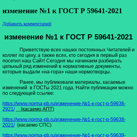
изменение №1 к ГОСТ Р 59641-2021
Добавить комментарий
изменение №1 к ГОСТ Р 59641-2021
Приветствую всех наших постоянных Читателей и
коллег по цеху, а также всех, кто сегодня в первый раз
посетил наш Сайт! Сегодня мы начинаем разбирать
цельный ряд изменений в нормативные документы,
которые выдали «на-гора» наши нормотворцы.
Ранее, мы публиковали материалы, касаемые
изменений в ГОСТы 2021 года. Найти публикации можно
по следующей ссылке:
https://www.norma-pb.ru/изменение-№1-к-гост-р-59636-
2921/
(касаемо АПТ)
https://www.norma-pb.ru/изменение-№1-к-гост-р-59638-
2021/
(касаемо СПС)
https://www.norma-pb.ru/изменение-№1-к-гост-р-59639-