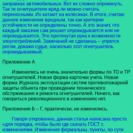
заправках автомобильных. Вот их сложно опрокинуть.
Так те огнетушители вряд ли можно считать
переносными. Их катают на колесиках. В итоге, считаю
данное изменение вредным, так как критерии
устойчивости не определены точно. А это значит, что
каждый заказчик сам решает опрокидывается или не
опрокидывается. Это протянутая рука к возможности
злоупотреблений. Замечаний не сделаешь – упрется
рогом, докажи судье, насколько этот огнетушитель
опрокидываемый.
Приложение А
Изменились не очень значительно формы по ТО и ТР
огнетушителей. Новая форма карточки учета. Новая
форма Журнала эксплуатации систем противопожарной
защиты объекта при проведении технического
обслуживания и ремонта огнетушителей. Ничего, как
говориться революционного в изменениях нет.
Приложения Б – Г, практически, не изменились.
Говоря откровенно, данная статья написана просто
«для порядка, чтобы было где скачать ГОСТ с
изменениями. Изменения формальны, пункты, по сути