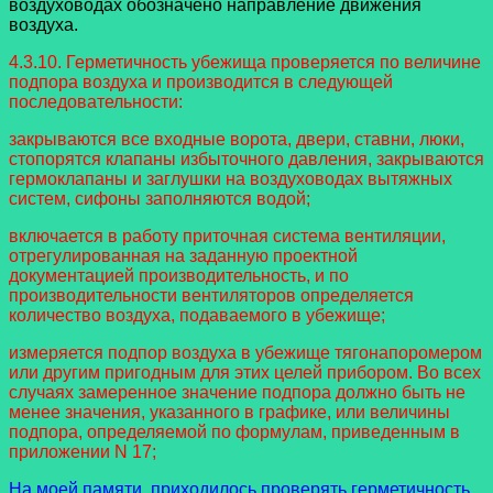
воздуховодах обозначено направление движения
воздуха.
4.3.10. Герметичность убежища проверяется по величине
подпора воздуха и производится в следующей
последовательности:
закрываются все входные ворота, двери, ставни, люки,
стопорятся клапаны избыточного давления, закрываются
гермоклапаны и заглушки на воздуховодах вытяжных
систем, сифоны заполняются водой;
включается в работу приточная система вентиляции,
отрегулированная на заданную проектной
документацией производительность, и по
производительности вентиляторов определяется
количество воздуха, подаваемого в убежище;
измеряется подпор воздуха в убежище тягонапоромером
или другим пригодным для этих целей прибором. Во всех
случаях замеренное значение подпора должно быть не
менее значения, указанного в графике, или величины
подпора, определяемой по формулам, приведенным в
приложении N 17;
На моей памяти, приходилось проверять герметичность