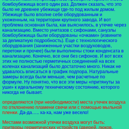
бомбоубежища всего один раз. Должен сказать, что это
было не древнее убежище где-то под жилым домом.
Убежище было вполне себе оборудованным и
ухоженным, на территории крупного завода. И вот
проблема основная была, как выяснилось, в утечке через
канализацию. Вместо унитазов с сифонами, санузлы
бомбоубежища были оборудованы «очками» (извините
за деликатную подробность). Еще с технологического
оборудования (заниженные участки воздуховодов,
перетоки и прочее) были выполнены стоки конденсата в
канализацию. Конечно, все они без сифонов. И вот всех
этих не полностью герметичных соединений на всех
коленах канализаций было достаточно много. Никак не
удавалось вписаться в график подпора. Натуральные
замеры всегда были меньше, чем расчетные по
формуле. Ну понятно, что все эти меры «притянуты за
уши» к идеальному техническому состоянию, которого
никогда не бывает.
определяются (при необходимости) места утечек воздуха
по отклонению пламени свечи или с помощью мыльной
пленки.
Да-да….. ха-ха, нам уже весело!
Местами возможной утечки воздуха могут быть:
притворы герметических устройств (дверей, люков,