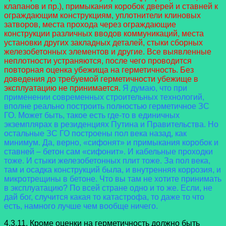
клапанов и пр.), примыкания коробок дверей и ставней к
ограждающим конструкциям, уплотнители клиновых
затворов, места прохода через ограждающие
конструкции различных вводов коммуникаций, места
установки других закладных деталей, стыки сборных
железобетонных элементов и другие. Все выявленные
неплотности устраняются, после чего проводится
повторная оценка убежища на герметичность. Без
доведения до требуемой герметичности убежище в
эксплуатацию не принимается.
Я думаю, что при
применении современных строительных технологий,
вполне реально построить полностью герметичное ЗС
ГО. Может быть, такое есть где-то в единичных
экземплярах в резиденциях Путина и Правительства. Но
остальные ЗС ГО построены пол века назад, как
минимум. Да, верно, «сифонят» и примыкания коробок и
ставней – бетон сам «сифонит». И кабельные проходки
тоже. И стыки железобетонных плит тоже. За пол века,
там и осадка конструкций была, и внутренняя коррозия, и
микротрещины в бетоне. Что вы там не хотите принимать
в эксплуатацию? По всей стране одно и то же. Если, не
дай бог, случится какая то катастрофа, то даже то что
есть, намного лучше чем вообще ничего.
4.3.11. Кроме оценки на герметичность должно быть