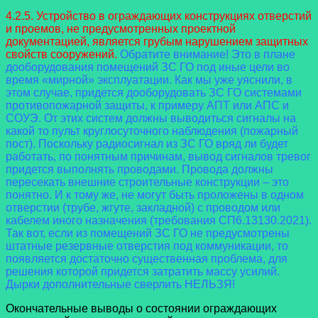
4.2.5. Устройство в ограждающих конструкциях отверстий
и проемов, не предусмотренных проектной
документацией, является грубым нарушением защитных
свойств сооружений.
Обратите внимание! Это в плане
дооборудования помещений ЗС ГО под иные цели во
время «мирной» эксплуатации. Как мы уже уяснили, в
этом случае, придется дооборудовать ЗС ГО системами
противопожарной защиты, к примеру АПТ или АПС и
СОУЭ. От этих систем должны выводиться сигналы на
какой то пульт круглосуточного наблюдения (пожарный
пост). Поскольку радиосигнал из ЗС ГО вряд ли будет
работать, по понятным причинам, вывод сигналов тревог
придется выполнять проводами. Провода должны
пересекать внешние строительные конструкции – это
понятно. И к тому же, не могут быть проложены в одном
отверстии (трубе, жгуте, закладной) с проводом или
кабелем иного назначения (требования СП6.13130.2021).
Так вот, если из помещений ЗС ГО не предусмотрены
штатные резервные отверстия под коммуникации, то
появляется достаточно существенная проблема, для
решения которой придется затратить массу усилий.
Дырки дополнительные сверлить НЕЛЬЗЯ!
Окончательные выводы о состоянии ограждающих