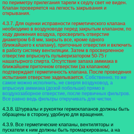
по периметру прилегания тарели к седлу свет не виден.
Клапан проверяется на легкость закрывания и
открывания.
4.3.7. Для оценки исправности герметического клапана
необходимо в воздуховоде перед закрытым клапаном, по
ходу движения воздуха, просверлить отверстие
диаметром 6-8 мм, закрыть все, кроме одного
(ближайшего к клапану), приточные отверстия и включить
в работу систему вентиляции. Затем в просверленное
отверстие впрыснуть пульверизатором 50-75 г
нашатырного спирта. Отсутствие запаха аммиака в
ближайшем приточном отверстии (за клапаном)
подтверждает герметичность клапана. После проведения
испытания отверстие заделывается.
Собственно, то же
самое можно исполнить, не сверля воздуховод, а
впрыснув аммиака (дозой побольше) прямо в
воздухозаборное отверстие, после первичных фильтров.
Все равно ведь фильтры откручивать для чистки.
4.3.8. Штурвалы и рукоятки гермоклапанов должны быть
обращены в сторону, удобную для вращения.
4.3.9. Все герметические клапаны, вентиляторы и
пускатели к ним должны быть промаркированы, а на