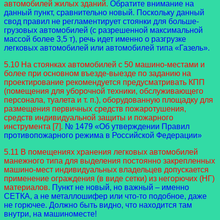
автомобилей жилых зданий.
Обратите внимание на
данный пункт, сравнительно новый. Поскольку данный
свод правил не регламентирует стоянки для больше-
грузовых автомобилей (с разрешенной максимальной
массой более 3,5 т), речь идет именно о разгрузке
легковых автомобилей или автомобилей типа «Газель».
5.10 На стоянках автомобилей с 50 машино-местами и
более при основном въезде-выезде по заданию на
проектирование рекомендуется предусматривать КПП
(помещения для уборочной техники, обслуживающего
персонала, туалета и т. п.), оборудованную площадку для
размещения первичных средств пожаротушения,
средств индивидуальной защиты и пожарного
инструмента [7].
№ 1479 «Об утверждении Правил
противопожарного режима в Российской Федерации»
5.11 В помещениях хранения легковых автомобилей
манежного типа для выделения постоянно закрепленных
машино-мест индивидуальных владельцев допускается
применение ограждения (в виде сетки) из негорючих (НГ)
материалов.
Пункт не новый, но важный – именно
СЕТКА, а не металлошифер или что-то подобное, даже
не горючее. Должно быть видно, что находится там
внутри, на машиноместе!