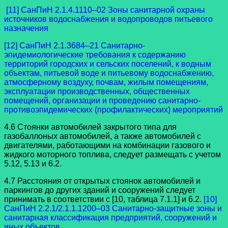
[11] СанПиН 2.1.4.1110–02 Зоны санитарной охраны
источников водоснабжения и водопроводов питьевого
назначения
[12] СанПиН 2.1.3684–21 Санитарно-
эпидемиологические требования к содержанию
территорий городских и сельских поселений, к водным
объектам, питьевой воде и питьевому водоснабжению,
атмосферному воздуху, почвам, жилым помещениям,
эксплуатации производственных, общественных
помещений, организации и проведению санитарно-
противоэпидемических (профилактических) мероприятий
4.6 Стоянки автомобилей закрытого типа для
газобаллоных автомобилей, а также автомобилей с
двигателями, работающими на комбинации газового и
жидкого моторного топлива, следует размещать с учетом
5.12, 5.13 и 6.2.
4.7 Расстояния от открытых стоянок автомобилей и
паркингов до других зданий и сооружений следует
принимать в соответствии с [10, таблица 7.1.1] и 6.2.
[10]
СанПиН 2.2.1/2.1.1.1200–03 Санитарно-защитные зоны и
санитарная классификация предприятий, сооружений и
иных объектов