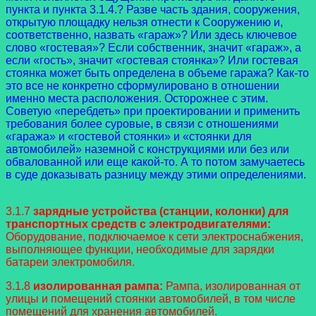
пункта и пункта 3.1.4.? Разве часть здания, сооружения,
открытую площадку нельзя отнести к Сооружению и,
соответственно, назвать «гараж»? Или здесь ключевое
слово «гостевая»? Если собственник, значит «гараж», а
если «гость», значит «гостевая стоянка»? Или гостевая
стоянка может быть определена в объеме гаража? Как-то
это все не конкретно сформулировано в отношении
именно места расположения. Осторожнее с этим.
Советую «перебдеть» при проектировании и применить
требования более суровые, в связи с отношениями
«гаража» и «гостевой стоянки» и «стоянки для
автомобилей» наземной с конструкциями или без или
обвалованной или еще какой-то. А то потом замучаетесь
в суде доказывать разницу между этими определениями.
3.1.7
зарядные устройства (станции, колонки) для
транспортных средств с электродвигателями:
Оборудование, подключаемое к сети электроснабжения,
выполняющее функции, необходимые для зарядки
батареи электромобиля.
3.1.8
изолированная рампа:
Рампа, изолированная от
улицы и помещений стоянки автомобилей, в том числе
помещений для хранения автомобилей.