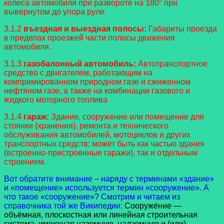
колеса автомобиля при развороте на 180° при
вывернутом до упора руле.
3.1.2
въездная и выездная полосы:
Габариты проезда
в пределах проезжей части полосы движения
автомобиля.
3.1.3
газобалонный автомобиль:
Автотранспортное
средство с двигателем, работающим на
компримированном природном газе и сжиженном
нефтяном газе, а также на комбинации газового и
жидкого моторного топлива
3.1.4
гараж:
Здание, сооружение или помещение для
стоянки (хранения), ремонта и технического
обслуживания автомобилей, мотоциклов и других
транспортных средств; может быть как частью здания
(встроенно-пристроенные гаражи), так и отдельным
строением.
Вот обратите внимание – наряду с терминами «здание»
и «помещение» используется термин «сооружение». А
что такое «сооружение»? Смотрим и читаем из
справочника той же Википедии:
Сооруже́ние —
объёмная, плоскостная или линейная строительная
система, имеющая наземную, надземную и (или)