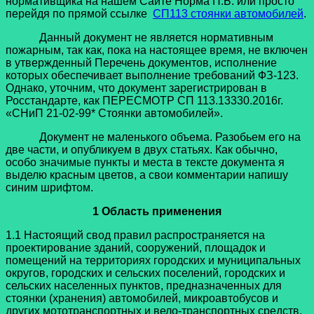
нормативщика на нашем Сайте Норма П.Б. или просто
перейдя по прямой ссылке
СП113 стоянки автомобилей
.
Данный документ не является нормативным
пожарным, так как, пока на настоящее время, не включен
в утвержденный Перечень документов, исполнение
которых обеспечивает выполнение требований ФЗ-123.
Однако, уточним, что документ зарегистрирован в
Росстандарте, как ПЕРЕСМОТР СП 113.13330.2016г.
«СНиП 21-02-99* Стоянки автомобилей».
Документ не маленького объема. Разобьем его на
две части, и опубликуем в двух статьях. Как обычно,
особо значимые пункты и места в тексте документа я
выделю красным цветов, а свои комментарии напишу
синим шрифтом.
1 Область применения
1.1 Настоящий свод правил распространяется на
проектирование зданий, сооружений, площадок и
помещений на территориях городских и муниципальных
округов, городских и сельских поселений, городских и
сельских населенных пунктов, предназначенных для
стоянки (хранения) автомобилей, микроавтобусов и
других мототранспортных и вело-транспортных средств,