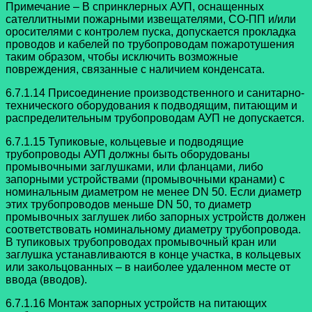
Примечание – В спринклерных АУП, оснащенных
сателлитными пожарными
извещателями, СО-ПП и/или
оросителями с контролем пуска, допускается прокладка
проводов и кабелей по трубопроводам пожаротушения
таким образом, чтобы исключить возможные
повреждения, связанные с наличием конденсата.
6.7.1.14 Присоединение производственного и санитарно-
технического
оборудования к подводящим, питающим и
распределительным трубопроводам АУП не
допускается.
6.7.1.15 Тупиковые, кольцевые и подводящие
трубопроводы АУП должны быть оборудованы
промывочными заглушками, или фланцами, либо
запорными устройствами (промывочными кранами) с
номинальным диаметром не менее DN 50.
Если диаметр
этих трубопроводов меньше DN 50, то диаметр
промывочных заглушек либо запорных устройств должен
соответствовать номинальному диаметру трубопровода.
В тупиковых трубопроводах промывочный кран или
заглушка устанавливаются в конце участка, в кольцевых
или закольцованных – в наиболее удаленном месте от
ввода (вводов).
6.7.1.16 Монтаж запорных устройств на питающих