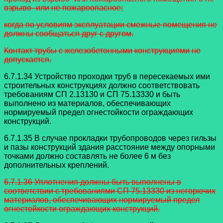
взрыво- или не
пожароопасное;
когда по условиям эксплуатации смежные помещения не
должны сообщаться
друг с другом.
Контакт трубы с железобетонными конструкциями не
допускается.
6.7.1.34 Устройство проходки труб в пересекаемых ими
строительных
конструкциях должно соответствовать
требованиям СП 2.13130 и СП 75.13330 и быть
выполнено из материалов, обеспечивающих
нормируемый предел огнестойкости ограждающих
конструкций.
6.7.1.35 В случае прокладки трубопроводов через гильзы
и пазы конструкций
здания расстояние между опорными
точками должно составлять не более 6 м без
дополнительных креплений.
6.7.1.36 Уплотнения должны быть выполнены в
соответствии с требованиями
СП 75.13330 из негорючих
материалов, обеспечивающих нормируемый предел
огнестойкости ограждающих конструкций.