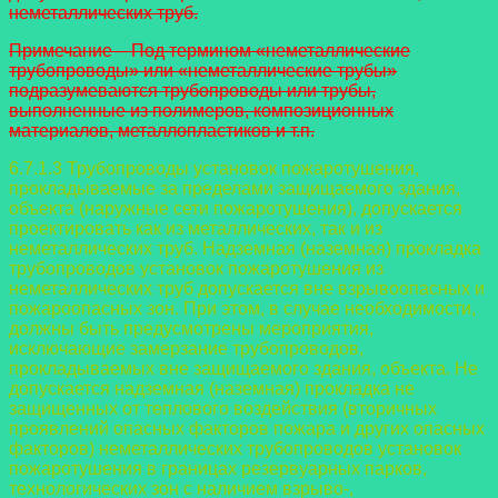
неметаллических труб.
Примечание – Под термином «неметаллические
трубопроводы» или
«неметаллические трубы»
подразумеваются трубопроводы или трубы,
выполненные из полимеров, композиционных
материалов, металлопластиков и т.п.
6.7.1.3 Трубопроводы установок пожаротушения,
прокладываемые за
пределами защищаемого здания,
объекта (наружные сети пожаротушения),
допускается
проектировать как из металлических, так и из
неметаллических
труб. Надземная (наземная) прокладка
трубопроводов установок
пожаротушения из
неметаллических труб допускается вне взрывоопасных и
пожароопасных зон. При этом, в случае необходимости,
должны быть предусмотрены мероприятия,
исключающие замерзание трубопроводов,
прокладываемых вне защищаемого здания, объекта.
Не
допускается надземная (наземная) прокладка не
защищенных от теплового воздействия (вторичных
проявлений опасных факторов пожара и других опасных
факторов) неметаллических трубопроводов установок
пожаротушения в границах резервуарных парков,
технологических зон с наличием взрыво-,