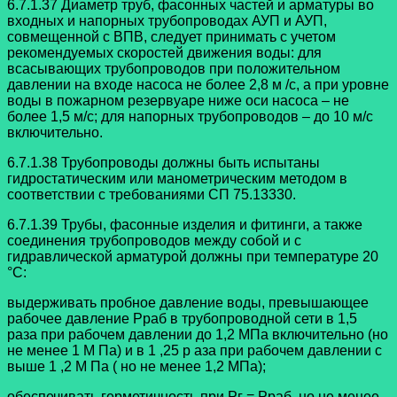
6.7.1.37 Диаметр труб, фасонных частей и арматуры во
входных и напорных
трубопроводах АУП и АУП,
совмещенной с ВПВ, следует принимать с учетом
рекомендуемых скоростей движения воды: для
всасывающих трубопроводов при
положительном
давлении на входе насоса не более 2,8 м /с, а при уровне
воды в
пожарном резервуаре ниже оси насоса – не
более 1,5 м/с; для напорных
трубопроводов – до 10 м/с
включительно.
6.7.1.38 Трубопроводы должны быть испытаны
гидростатическим или
манометрическим методом в
соответствии с требованиями СП 75.13330.
6.7.1.39 Трубы, фасонные изделия и фитинги, а также
соединения
трубопроводов между собой и с
гидравлической арматурой должны при температуре
20
°C:
выдерживать пробное давление воды, превышающее
рабочее давление Pраб в
трубопроводной сети в 1,5
раза при рабочем давлении до 1,2 МПа включительно (но
не менее 1 М Па) и в 1 ,25 р аза при рабочем давлении с
выше 1 ,2 М Па ( но не менее 1,2 МПа);
обеспечивать герметичность при Pг = Pраб, но не менее