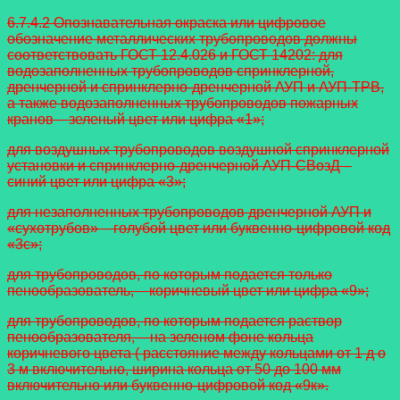
6.7.4.2 Опознавательная окраска или цифровое
обозначение металлических
трубопроводов должны
соответствовать ГОСТ 12.4.026 и ГОСТ 14202:
для
водозаполненных трубопроводов спринклерной,
дренчерной и
спринклерно-дренчерной АУП и АУП-ТРВ,
а также водозаполненных трубопроводов пожарных
кранов – зеленый цвет или цифра «1»;
для воздушных трубопроводов воздушной спринклерной
установки и
спринклерно-дренчерной АУП-СВозД –
синий цвет или цифра «3»;
для незаполненных трубопроводов дренчерной АУП и
«сухотрубов» – голубой цвет или буквенно-цифровой код
«3с»;
для трубопроводов, по которым подается только
пенообразователь, –
коричневый цвет или цифра «9»;
для трубопроводов, по которым подается раствор
пенообразователя, – на
зеленом фоне кольца
коричневого цвета ( расстояние между кольцами от 1 д о
3 м включительно, ширина кольца от 50 до 100 мм
включительно или буквенно-цифровой код «9к».