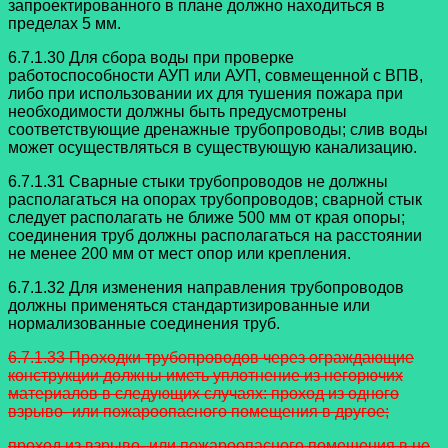
запроектированного в плане должно находиться в
пределах 5 мм.
6.7.1.30 Для сбора воды при проверке
работоспособности АУП или АУП,
совмещенной с ВПВ,
либо при использовании их для тушения пожара при
необходимости должны быть предусмотрены
соответствующие дренажные
трубопроводы; слив воды
может осуществляться в существующую канализацию.
6.7.1.31 Сварные стыки трубопроводов не должны
располагаться на опорах
трубопроводов; сварной стык
следует располагать не ближе 500 мм от края опоры;
соединения труб должны располагаться на расстоянии
не менее 200 мм от мест опор
или крепления.
6.7.1.32 Для изменения направления трубопроводов
должны применяться
стандартизированные или
нормализованные соединения труб.
6.7.1.33 Проходки трубопроводов через ограждающие
конструкции должны
иметь уплотнение из негорючих
материалов в следующих случаях:
проход из одного
взрыво- или пожароопасного помещения в другое;
проход из взрыво- или пожароопасного помещения в не