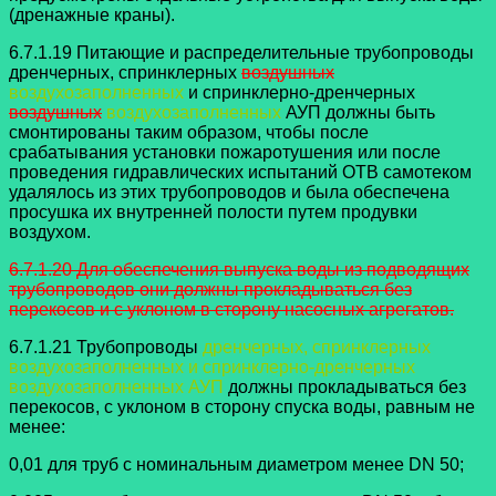
(дренажные краны).
6.7.1.19 Питающие и распределительные трубопроводы
дренчерных,
спринклерных
воздушных
воздухозаполненных
и спринклерно-дренчерных
воздушных
воздухозаполненных
АУП должны быть
смонтированы таким образом, чтобы после
срабатывания установки пожаротушения или после
проведения гидравлических испытаний ОТВ самотеком
удалялось из этих трубопроводов и была обеспечена
просушка их внутренней полости путем продувки
воздухом.
6.7.1.20 Для обеспечения выпуска воды из подводящих
трубопроводов они
должны прокладываться без
перекосов и с уклоном в сторону насосных агрегатов.
6.7.1.21 Трубопроводы
дренчерных, спринклерных
воздухозаполненных и
спринклерно-дренчерных
воздухозаполненных АУП
должны прокладываться без
перекосов, с уклоном в сторону спуска воды, равным не
менее:
0,01 для труб с номинальным диаметром менее DN 50;