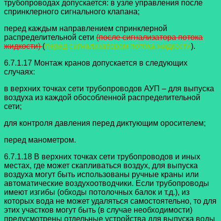
трубопроводах допускается:
в узле управления после
спринклерного сигнального клапана;
перед каждым направлением спринклерной
распределительной сети
(после
сигнализатора потока
жидкости)
(
перед сигнализатором потока жидкости
).
6.7.1.17 Монтаж кранов допускается в следующих
случаях:
в верхних точках сети трубопроводов АУП – для выпуска
воздуха из каждой
обособленной распределительной
сети;
для контроля давления перед диктующим оросителем;
перед манометром.
6.7.1.18 В верхних точках сети трубопроводов и иных
местах, где может
скапливаться воздух, для выпуска
воздуха могут быть использованы ручные краны или
автоматические воздухоотводчики.
Если трубопроводы
имеют изгибы (обходы потолочных балок и т.д.), из
которых вода не может удаляться самостоятельно, то для
этих участков могут быть (в случае необходимости)
предусмотрены отдельные устройства для выпуска воды