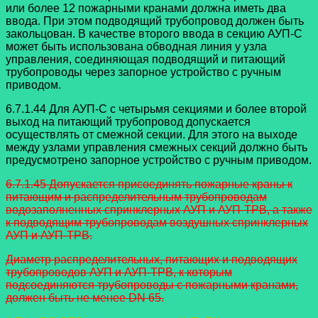
или более 12 пожарными
кранами должна иметь два
ввода. При этом подводящий трубопровод должен быть
закольцован. В качестве второго ввода в секцию АУП-С
может быть использована
обводная линия у узла
управления, соединяющая подводящий и питающий
трубопроводы через запорное устройство с ручным
приводом.
6.7.1.44 Для АУП-С с четырьмя секциями и более второй
выход на питающий
трубопровод допускается
осуществлять от смежной секции. Для этого на выходе
между узлами управления смежных секций должно быть
предусмотрено запорное
устройство с ручным приводом.
6.7.1.45 Допускается присоединять пожарные краны к
питающим и
распределительным трубопроводам
водозаполненных спринклерных АУП и АУП-ТРВ, а также
к подводящим трубопроводам воздушных спринклерных
АУП и АУП-ТРВ.
Диаметр распределительных, питающих и подводящих
трубопроводов АУП и АУП-ТРВ, к которым
подсоединяются трубопроводы с пожарными кранами,
должен быть не менее DN 65.