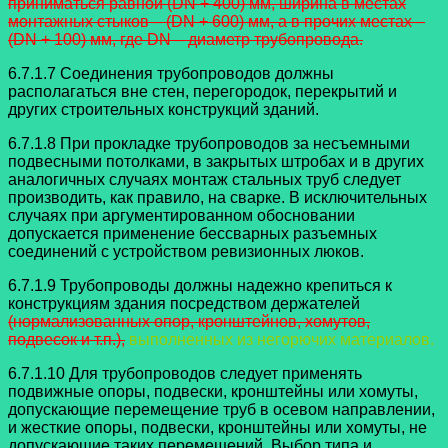
приниматься равной
(DN + 400) мм, ширина в местах
монтажных стыков – (DN + 600) мм, а в прочих местах –
(DN + 100) мм, где DN – диаметр трубопровода.
6.7.1.7 Соединения трубопроводов должны
располагаться вне стен,
перегородок, перекрытий и
других строительных конструкций зданий.
6.7.1.8 При прокладке трубопроводов за несъемными
подвесными
потолками, в закрытых штробах и в других
аналогичных случаях монтаж стальных труб следует
производить, как правило, на сварке. В исключительных
случаях при аргументированном обосновании
допускается применение бессварных разъемных
соединений с устройством ревизионных люков.
6.7.1.9 Трубопроводы должны надежно крепиться к
конструкциям здания
посредством держателей
(нормализованных опор, кронштейнов, хомутов,
подвесок и т.п.),
выполненных из негорючих материалов.
6.7.1.10 Для трубопроводов следует применять
подвижные опоры, подвески,
кронштейны или хомуты,
допускающие перемещение труб в осевом направлении,
и жесткие опоры, подвески, кронштейны или хомуты, не
допускающие таких перемещений. Выбор типа и