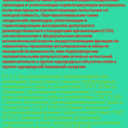
прокладок и уплотняющих герметизирующих
материалов,
если они прошли соответствующие испытания на
пожаростойкость. При
проектировании таких
соединений, прокладок, уплотняющих и
герметизирующих
материалов допускается
руководствоваться стандартами организации (СТО),
согласованными с федеральным органом
исполнительной власти, осуществляющим
функции по
нормативно-правовому регулированию в области
пожарной
безопасности, при подтверждении
положительными результатами огневых испытаний
применительно к группе однородных объектов либо к
группе однородной пожарной нагрузки.
6.7.2.1 При проектировании трубопроводной сети
необходимо использовать стальные электросварные
прямошовные трубы в соответствии с ГОСТ 10704 со
сварными и фланцевыми соединениями, стальные
водогазопроводные трубы в
соответствии с ГОСТ 3 262,
стальные бесшовные горячедеформированные трубы в
соответствии с ГОСТ 8732 и стальные бесшовные
холоднодеформированные трубы в соответствии с ГОСТ
8734 со сварными, фланцевыми, резьбовыми
соединениями, а также трубопроводными разъемными
муфтами в соответствии с Г ОСТ Р 5 1737.