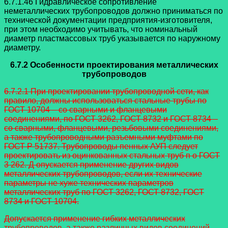
6.7.1.46 Гидравлическое сопротивление
неметаллических трубопроводов
должно приниматься по
технической документации предприятия-изготовителя,
при
этом необходимо учитывать, что номинальный
диаметр пластмассовых труб
указывается по наружному
диаметру.
6.7.2 Особенности проектирования металлических
трубопроводов
6.7.2.1 При проектировании трубопроводной сети, как
правило, должны
использоваться стальные трубы по
ГОСТ 10704 – со сварными и фланцевыми
соединениями, по ГОСТ 3262, ГОСТ 8732 и ГОСТ 8734 –
со сварными, фланцевыми,
резьбовыми соединениями,
а также трубопроводными разъемными муфтами по
ГОСТ Р 51737. Трубопроводы пенных АУП следует
проектировать из оцинкованных стальных труб п о ГОСТ
3 262. Д опускается применение других видов
металлических трубопроводов, если их технические
параметры не хуже технических параметров
металлических труб по ГОСТ 3262, ГОСТ 8732, ГОСТ
8734 и ГОСТ 10704.
Допускается применение гибких металлических
трубопроводов, а также
различных видов соединений,