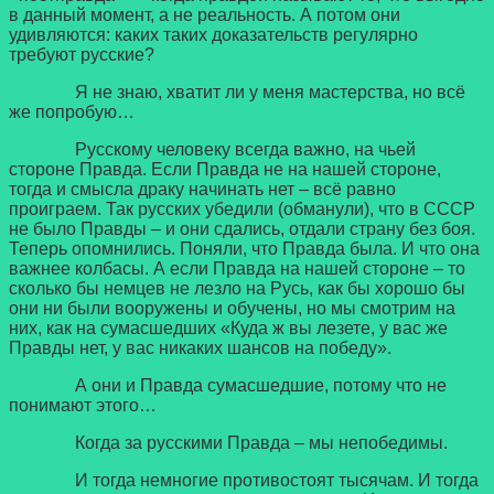
в данный момент, а не реальность. А потом они
удивляются: каких таких доказательств регулярно
требуют русские?
Я не знаю, хватит ли у меня мастерства, но всё
же попробую…
Русскому человеку всегда важно, на чьей
стороне Правда. Если Правда не на нашей стороне,
тогда и смысла драку начинать нет – всё равно
проиграем. Так русских убедили (обманули), что в СССР
не было Правды – и они сдались, отдали страну без боя.
Теперь опомнились. Поняли, что Правда была. И что она
важнее колбасы. А если Правда на нашей стороне – то
сколько бы немцев не лезло на Русь, как бы хорошо бы
они ни были вооружены и обучены, но мы смотрим на
них, как на сумасшедших «Куда ж вы лезете, у вас же
Правды нет, у вас никаких шансов на победу».
А они и Правда сумасшедшие, потому что не
понимают этого…
Когда за русскими Правда – мы непобедимы.
И тогда немногие противостоят тысячам. И тогда