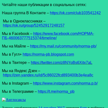
Читайте наши публикации в социальных сетях:
Наша группа В Контакте –
https://vk.com/club103541242
Мы в Одноклассниках –
https://ok.ru/group/52452917248157
Мы в Facеbook –
https://www.facebook.com/НОРМА-
ПБ-460063777515374/timeline/
Мы на Майле –
https://my.mail.ru/community/norma-pb/
Мы в Гугл+
https://norma-pb.blogspot.com
Мы в Твитере –
https://twitter.com/z8NYoBs6Xitx7aL
Мы на Яндекс Дзен –
https://zen.yandex.ru/id/5c86022fcd893400b3e4ea8c
Мы в Instagram –
https://www.instagram.com/norma.p.b/
Мы в Телеграмме –
https://t.me/norma_pb
Запись опубликована
14 декабря 2017
автором
Sem
в рубрике