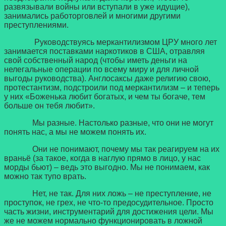
развязывали войны или вступали в уже идущие),
занимались работорговлей и многими другими
преступлениями.
Руководствуясь меркантилизмом ЦРУ много лет
занимается поставками наркотиков в США, отравляя
свой собственный народ (чтобы иметь деньги на
нелегальные операции по всему миру и для личной
выгоды руководства). Англосаксы даже религию свою,
протестантизм, подстроили под меркантилизм – и теперь
у них «Боженька любит богатых, и чем ты богаче, тем
больше он тебя любит».
Мы разные. Настолько разные, что они не могут
понять нас, а мы не можем понять их.
Они не понимают, почему мы так реагируем на их
враньё (за такое, когда в наглую прямо в лицо, у нас
морды бьют) – ведь это выгодно. Мы не понимаем, как
можно так тупо врать.
Нет, не так. Для них ложь – не преступление, не
проступок, не грех, не что-то предосудительное. Просто
часть жизни, инструментарий для достижения цели. Мы
же не можем нормально функционировать в ложной