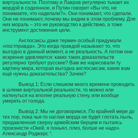
виртуальности. Поэтому и Лавров регулярно тыкает их
мордой в содеянное, и Путин говорит «Вы что, не
понимаете, что наделали?». Они понимают, что сделали.
Они не понимают, почему мы видим в этом проблему. Для
них мораль – это не руководство к действию, а тоже
инструмент достижения цели.
Англосаксы даже термин особый придумали
«постправда». Это когда правдой называют то, что
выгодно в данный момент, а не реальность. А потом они
искренне удивляются: каких таких доказательств
регулярно требуют русские? Вам же нарисовали ту
картину мира, которая выгодна англосаксам, какие вам
ещё нужны доказательства? Зачем?
Вывод 1: Если слишком много времени проводить
в шлеме виртуальной реальности, то можно или
наткнуться на вполне реальную стену, или вообще
умереть от голода.
Вывод 2: Мы не договоримся. По крайней мере до
тех пор, пока чья-то наглая морда не будет глотать пыль,
придавленная сверху армейским берцем и пытаясь
произнести «Окей, я поньял, плиз, болше не надо».
Александр Роджерс “.