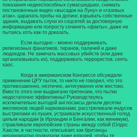
показания недееспособных сумасшедших, снимать
постановочные видео «высадок на Луну» и «газовых
атак», царапать пробы на допинг, взрывать собственные
здания, выдавать слухи из соцсетей за достоверную
информацию или попросту сочинять «факты», даже не
пытаясь хоть как-то доказать.
Если выгодно – можно поддерживать
религиозных фанатиков, тиранов, палачей и даже
людоедов. Не замечать массовых убийств (или даже
организовывать их), поддерживать террористов, сеять
хаос.
Когда в американском Конгрессе обсуждали
применение ЦРУ пыток, то никто не говорил, что это
противозаконно, неэтично, антигуманно или жестоко.
Вместо этого они выдвигали претензии, что пытки
недостаточно эффективны! Руководствуясь
исключительно выгодой англосаксы делали десятки
миллионов людей наркоманами, расстреливали индусов
выстрелами из пушек, устраивали искусственный голод
целым народам (в Ирландии и Бенгалии, как минимум),
стравливали европейские страны между собой (Олдос
Хаксли, в частности, описывает, как британцы
неоднократно подкупали даже королей, чтобы те