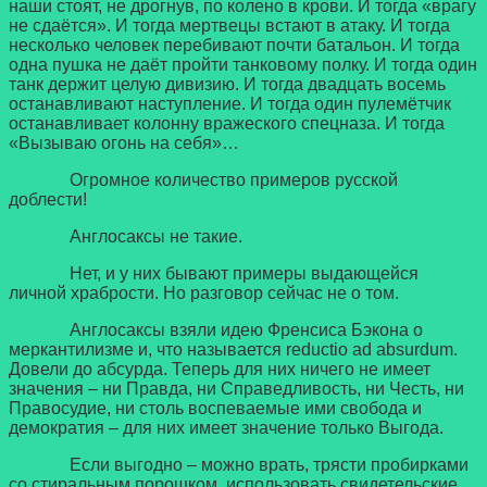
наши стоят, не дрогнув, по колено в крови. И тогда «врагу
не сдаётся». И тогда мертвецы встают в атаку. И тогда
несколько человек перебивают почти батальон. И тогда
одна пушка не даёт пройти танковому полку. И тогда один
танк держит целую дивизию. И тогда двадцать восемь
останавливают наступление. И тогда один пулемётчик
останавливает колонну вражеского спецназа. И тогда
«Вызываю огонь на себя»…
Огромное количество примеров русской
доблести!
Англосаксы не такие.
Нет, и у них бывают примеры выдающейся
личной храбрости. Но разговор сейчас не о том.
Англосаксы взяли идею Френсиса Бэкона о
меркантилизме и, что называется reductio ad absurdum.
Довели до абсурда. Теперь для них ничего не имеет
значения – ни Правда, ни Справедливость, ни Честь, ни
Правосудие, ни столь воспеваемые ими свобода и
демократия – для них имеет значение только Выгода.
Если выгодно – можно врать, трясти пробирками
со стиральным порошком, использовать свидетельские