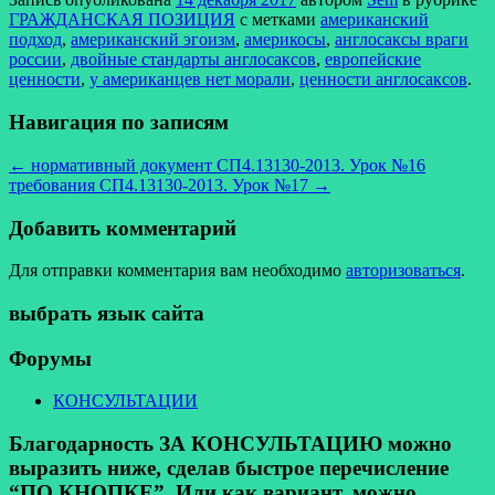
ГРАЖДАНСКАЯ ПОЗИЦИЯ
с метками
американский
подход
,
американский эгоизм
,
америкосы
,
англосаксы враги
россии
,
двойные стандарты англосаксов
,
европейские
ценности
,
у американцев нет морали
,
ценности англосаксов
.
Навигация по записям
←
нормативный документ СП4.13130-2013. Урок №16
требования СП4.13130-2013. Урок №17
→
Добавить комментарий
Для отправки комментария вам необходимо
авторизоваться
.
выбрать язык сайта
Форумы
КОНСУЛЬТАЦИИ
Благодарность ЗА КОНСУЛЬТАЦИЮ можно
выразить ниже, сделав быстрое перечисление
“ПО КНОПКЕ”. Или как вариант, можно