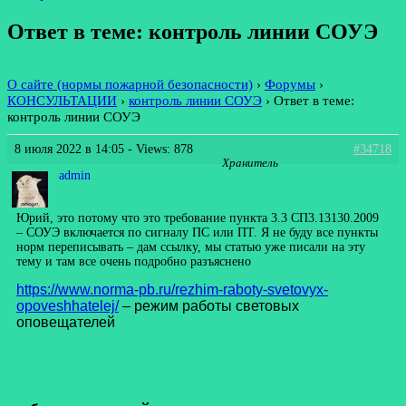
Ответ в теме: контроль линии СОУЭ
О сайте (нормы пожарной безопасности)
›
Форумы
›
КОНСУЛЬТАЦИИ
›
контроль линии СОУЭ
›
Ответ в теме:
контроль линии СОУЭ
8 июля 2022 в 14:05
- Views: 878
#34718
Хранитель
admin
Юрий, это потому что это требование пункта 3.3 СП3.13130.2009
– СОУЭ включается по сигналу ПС или ПТ. Я не буду все пункты
норм переписывать – дам ссылку, мы статью уже писали на эту
тему и там все очень подробно разъяснено
https://www.norma-pb.ru/rezhim-raboty-svetovyx-
opoveshhatelej/
– режим работы световых
оповещателей