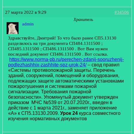
27 марта 2022 в 9:29
#34506
Хранитель
admin
Здравствуйте, Дмитрий! То что было ранее СП5.13130
разделилось на три документа СП484.1311500 ;
СП485.1311500 ; СП486.1311500 . Вот Вам нужен
последний документ СП486.1311500 . Вот ссылка.
https://www.norma-pb.ru/perechen-zdanij-sooruzhenij-
podlezhashhix-zashhite-spz-urok-24/
– свод правил
«Системы противопожарной защиты. Перечень
зданий, сооружений, помещений и оборудования,
подлежащих защите автоматическими установками
пожаротушения и системами пожарной
сигнализации. Требования пожарной
безопасности». Упомянутый документ утвержден
приказом МЧС №539 от 20.07.2020г., введен в
действие с 1 марта 2021г., заменяет приложение
«А» к СП5.13130.2009.
Урок 24
курса совместного
изучения нормативных документов