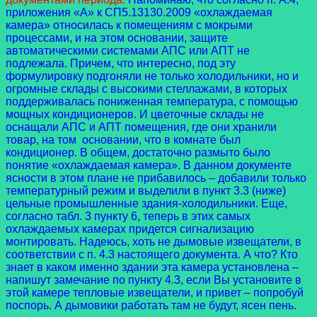
приложения «А» к СП5.13130.2009 «охлаждаемая
камера» относилась к помещениям с мокрыми
процессами, и на этом основании, защите
автоматическими системами АПС или АПТ не
подлежала. Причем, что интересно, под эту
формулировку подгоняли не только холодильники, но и
огромные склады с высокими стеллажами, в которых
поддерживалась пониженная температура, с помощью
мощных кондиционеров. И цветочные склады не
оснащали АПС и АПТ помещения, где они хранили
товар, на том основании, что в комнате был
кондиционер. В общем, достаточно размыто было
понятие «охлаждаемая камера». В данном документе
ясности в этом плане не прибавилось – добавили только
температурный режим и выделили в пункт 3.3 (ниже)
цельные промышленные здания-холодильники. Еще,
согласно табл. 3 пункту 6, теперь в этих самых
охлаждаемых камерах придется сигнализацию
монтировать. Надеюсь, хоть не дымовые извещатели, в
соответствии с п. 4.3 настоящего документа. А что? Кто
знает в каком именно здании эта камера установлена –
напишут замечание по пункту 4.3, если Вы установите в
этой камере тепловые извещатели, и привет – попробуй
поспорь. А дымовики работать там не будут, ясен пень.