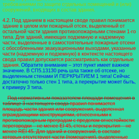
требованиями по защите отдельных помещений и (или)
сооружений, входящих в состав
здания.
4.2. Под зданием в настоящем своде правил понимается
здание в целом или пожарный отсек, выделенный от
остальной части здания противопожарными стенами 1-го
типа. Для зданий, имеющих подземную и надземную
части, выделенные в самостоятельные пожарные отсеки
с обособленными эвакуационными выходами, указанные
части (надземную и подземную) в контексте настоящего
свода правил допускается рассматривать как отдельные
здания.
Обратите внимание – этот пункт имеет важное
значение. В СП5.13130 речь шла также об отсеке, но
выделенным стенами И ПЕРКРЫТИЕМ 1 типа! Сейчас
достаточно только стен 1 типа, а перекрытие может быть,
к примеру 3 типа.
Под нормативным показателем площади помещения в
таблице 3 настоящего свода
п
равил понимается
площадь части здания или сооружения, выделенная
ограждающими конструкциями, отнесенными к
противопожарным преградам с пределом огнестойкости
:
перегородки – не менее EI 45, стены и перекрытия – не
менее REI 45. Для зданий и сооружений, в составе
которых отсутствуют части (помещения), выделенные