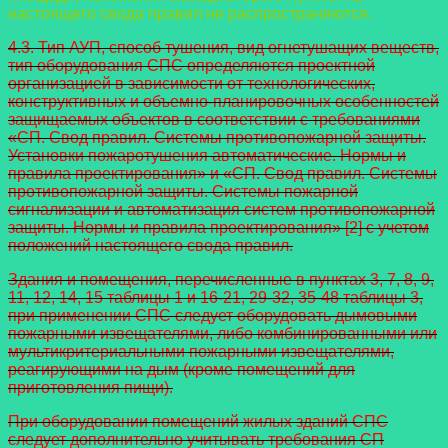
настоящего свода правил не распространяются.
4.3. Тип АУП, способ тушения, вид огнетушащих веществ,
тип оборудования СПС определяются проектной
организацией в зависимости от технологических,
конструктивных и объемно-планировочных особенностей
защищаемых объектов в соответствии с требованиями
«СП. Свод правил. Системы противопожарной защиты.
Установки пожаротушения автоматические. Нормы и
правила проектирования» и «СП. Свод правил. Системы
противопожарной защиты. Системы пожарной
сигнализации и автоматизация систем противопожарной
защиты. Нормы и правила проектирования» [2] с учетом
положений настоящего свода правил.
Здания и помещения, перечисленные в пунктах 3, 7, 8, 9,
11, 12, 14, 15 таблицы 1 и 16-21, 29-32, 35-48 таблицы 3,
при применении СПС следует оборудовать дымовыми
пожарными извещателями, либо комбинированными или
мультикритериальными пожарными извещателями,
реагирующими на дым (кроме помещений для
приготовления пищи).
При оборудовании помещений жилых зданий СПС
следует дополнительно учитывать требования СП