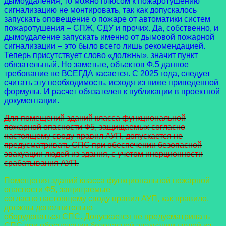
дымоудаления, то можно плюсом к пожаротушению
сигнализацию не монтировать, так как допускалось
запускать оповещение о пожаре от автоматики систем
пожаротушения – СПЖ, СДУ и прочих. Да, собственно, и
дымоудаление запускать именно от дымовой пожарной
сигнализации – это было всего лишь рекомендацией.
Теперь присутствует слово «должны», значит пункт
обязательный. Но заметьте, объектов Ф.5 данное
требование не ВСЕГДА касается. С 2025 года, следует
считать эту необходимость, исходя из ниже приведенной
формулы. И расчет обязателен к публикации в проектной
документации.
Для помещений зданий класса функциональной
пожарной опасности Ф5, защищаемых согласно
настоящему своду правил АУП, допускается не
предусматривать СПС при обеспечении безопасной
эвакуации людей из здания, с учетом инерционности
срабатывания АУП.
Помещения зданий класса функциональной пожарной
опасности Ф5, защищаемые
согласно настоящему своду правил АУП, как правило,
должны дополнительно
оборудоваться СПС. Допускается не предусматривать
СПС при обеспечении безопасной
эвакуации людей из