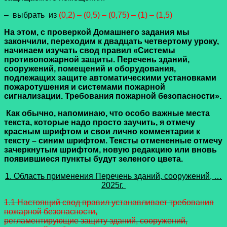
– выбрать из
(0,2) – (0,5) – (0,75) – (1) – (1,5)
На этом, с проверкой Домашнего задания мы
закончили, переходим к двадцать четвертому уроку,
начинаем изучать
свод правил
«Системы
противопожарной защиты. Перечень зданий,
сооружений, помещений и оборудования,
подлежащих защите автоматическими установками
пожаротушения и системами пожарной
сигнализации. Требования пожарной безопасности».
Как обычно, напоминаю, что особо важные места
текста, которые надо просто заучить, я отмечу
красным шрифтом и свои лично комментарии к
тексту – синим шрифтом. Тексты отмененные отмечу
зачеркнутым шрифтом, новую редакцию или вновь
появившиеся пункты будут зеленого цвета.
1. Область применения Перечень зданий, сооружений, …
2025г.
1.1 Настоящий свод правил устанавливает требования
пожарной безопасности,
регламентирующие защиту зданий, сооружений,