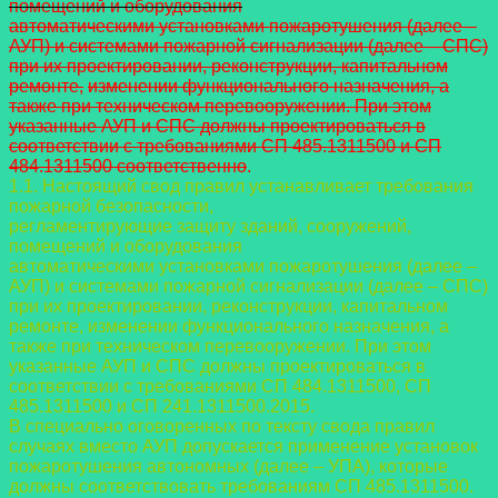
помещений и оборудования
а
втоматическими установками пожаротушения (далее –
АУП) и системами пожарной сигнализации (далее – СПС)
при их проектировании, реконструкции, капитальном
ремонте,
изменении функционального назначения, а
также при техническом перевооружении. При этом
указанные АУП и СПС должны проектироваться в
соответствии с требованиями СП 485.1311500 и СП
484.1311500 соответственн
о
.
1.1. Настоящий свод правил устанавливает требования
пожарной безопасности,
регламентирующие защиту зданий, сооружений,
помещений и оборудования
автоматическими установками пожаротушения (далее –
АУП) и системами пожарной сигнализации (далее – СПС)
при их проектировании, реконструкции, капитальном
ремонте, изменении функционального назначения, а
также при техническом перевооружении. При этом
указанные АУП и СПС должны проектироваться в
соответствии с требованиями СП 484.1311500, СП
485.1311500 и СП 241.1311500.2015.
В специально оговоренных по тексту свода правил
случаях вместо АУП допускается применение установок
пожаротушения автономных (далее – УПА), которые
должны соответствовать требованиям СП 485.1311500.