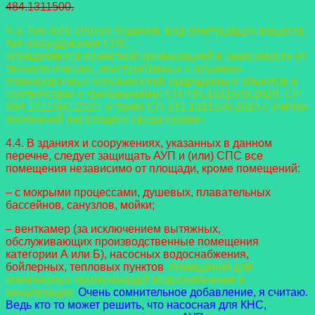
484.1311500.
4.3. Тип АУЛ, способ тушения, вид огнетушащих веществ,
тип оборудования СПС
определяются проектной организацией в зависимости от
технологических, конструктивных
и объемно-
планировочных особенностей защищаемых объектов в
соответствии с
требованиями СП 485.1311500.2020, СП
484.1311500.2020, а также СП 241.1311500.2015 с
учетом
положений настоящего свода правил.
4.4. В зданиях и сооружениях, указанных в данном
перечне, следует защищать АУП и (или) СПС все
помещения независимо от площади, кроме помещений:
– с мокрыми процессами, душевых, плавательных
бассейнов, санузлов, мойки;
– венткамер (за исключением вытяжных,
обслуживающих производственные помещения
категории А или Б), насосных водоснабжения,
бойлерных, тепловых пунктов
, помещений для
инженерных коммуникаций водоснабжения и
канализации;
Очень сомнительное добавление, я считаю.
Ведь кто то может решить, что насосная для КНС,