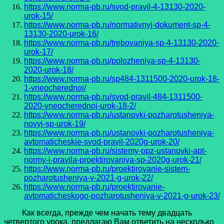
https://www.norma-pb.ru/svod-pravil-4-13130-2020-
urok-15/
https://www.norma-pb.ru/normativnyj-dokument-sp-4-
13130-2020-urok-16/
https://www.norma-pb.ru/trebovaniya-sp-4-13130-2020-
urok-17/
https://www.norma-pb.ru/polozheniya-sp-4-13130-
2020-urok-18/
https://www.norma-pb.ru/sp484-1311500-2020-urok-18-
1-vneocherednoj/
https://www.norma-pb.ru/svod-pravil-484-1311500-
2020-vneocherednoj-urok-18-2/
https://www.norma-pb.ru/ustanovki-pozharotusheniya-
novyj-sp-urok-19/
https://www.norma-pb.ru/ustanovki-pozharotusheniya-
avtomaticheskie-svod-pravil-2020g-urok-20/
https://www.norma-pb.ru/sistemy-ppz-ustanovki-apt-
normy-i-pravila-proektirovaniya-sp-2020g-urok-21/
https://www.norma-pb.ru/proektirovanie-sistem-
pozharotusheniya-v-2021-g-urok-22/
https://www.norma-pb.ru/proektirovanie-
avtomaticheskogo-pozharotusheniya-v-2021-g-urok-23/
Как всегда, прежде чем начать тему двадцать
четвертого урока, предлагаю Вам ответить на несколько