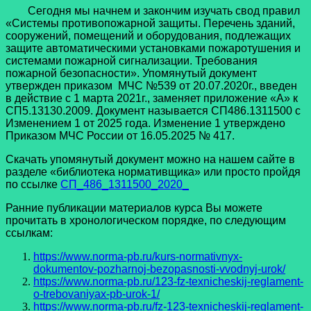
Сегодня мы начнем и закончим изучать свод правил
«Системы противопожарной защиты. Перечень зданий,
сооружений, помещений и оборудования, подлежащих
защите автоматическими установками пожаротушения и
системами пожарной сигнализации. Требования
пожарной безопасности». Упомянутый документ
утвержден приказом МЧС №539 от 20.07.2020г., введен
в действие с 1 марта 2021г., заменяет приложение «А» к
СП5.13130.2009. Документ называется СП486.1311500 с
Изменением 1 от 2025 года. Изменение 1 утверждено
Приказом МЧС России от 16.05.2025 № 417.
Скачать упомянутый документ можно на нашем сайте в
разделе «библиотека нормативщика» или просто пройдя
по ссылке
СП_486_1311500_2020_
Ранние публикации материалов курса Вы можете
прочитать в хронологическом порядке, по следующим
ссылкам:
https://www.norma-pb.ru/kurs-normativnyx-
dokumentov-pozharnoj-bezopasnosti-vvodnyj-urok/
https://www.norma-pb.ru/123-fz-texnicheskij-reglament-
o-trebovaniyax-pb-urok-1/
https://www.norma-pb.ru/fz-123-texnicheskij-reglament-