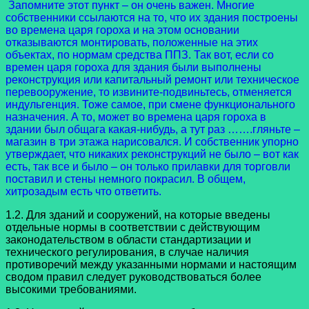
Запомните этот пункт – он очень важен. Многие
собственники ссылаются на то, что их здания построены
во времена царя гороха и на этом основании
отказываются монтировать, положенные на этих
объектах, по нормам средства ППЗ. Так вот, если со
времен царя гороха для здания были выполнены
реконструкция или капитальный ремонт или техническое
перевооружение, то извините-подвиньтесь, отменяется
индульгенция. Тоже самое, при смене функционального
назначения. А то, может во времена царя гороха в
здании был общага какая-нибудь, а тут раз …….гляньте –
магазин в три этажа нарисовался. И собственник упорно
утверждает, что никаких реконструкций не было – вот как
есть, так все и было – он только прилавки для торговли
поставил и стены немного покрасил. В общем,
хитрозадым есть что ответить.
1.2. Для зданий и сооружений, на которые введены
отдельные нормы в соответствии с действующим
законодательством в области стандартизации и
технического регулирования, в случае наличия
противоречий между указанными нормами и настоящим
сводом правил следует руководствоваться более
высокими требованиями.