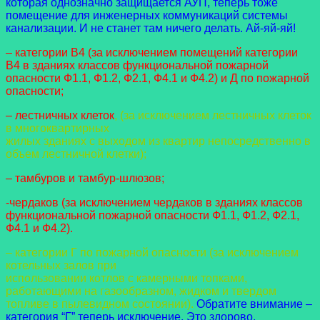
которая однозначно защищается АУП, теперь тоже
помещение для инженерных коммуникаций системы
канализации. И не станет там ничего делать. Ай-яй-яй!
– категории В4 (за исключением помещений категории
В4 в зданиях классов функциональной пожарной
опасности Ф1.1, Ф1.2, Ф2.1, Ф4.1 и Ф4.2) и Д по пожарной
опасности;
– лестничных клеток
, (за исключением лестничных клеток
в многоквартирных
жилых зданиях с выходом из квартир непосредственно в
объем лестничной клетки);
– тамбуров и тамбур-шлюзов;
-чердаков (за исключением чердаков в зданиях классов
функциональной пожарной опасности Ф1.1, Ф1.2, Ф2.1,
Ф4.1 и Ф4.2).
– категории Г по пожарной опасности (за исключением
котельных залов при
использовании котлов с камерными топками,
работающими на газообразном, жидком и
твердом
топливе в пылевидном состоянии).
Обратите внимание –
категория “Г” теперь исключение. Это здорово,