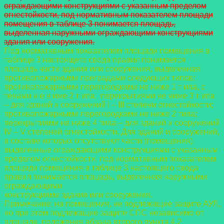
ограждающими конструкциями с указанным пределом
огнестойкости, под нормативным показателем площади
помещения в таблице 3 понимается площадь,
выделенная наружными ограждающими конструкциями
здания или сооружени
я.
Под нормативным показателем площади помещения в
таблице 3 настоящего свода правил понимается
площадь части здания или сооружения, выделенная
противопожарными преградами следующих типов:
противопожарными перегородками не ниже 1 т ипа, с
тенами н е н иже 2 т ипа, перекрытиями не ниже 3 т ипа
– для зданий и сооружений I – III степени огнестойкости;
противопожарными перегородками не ниже 2 типа;
перекрытиями не ниже 4 типа – для зданий и сооружений
IV – V степеней огнестойкости. Для зданий и сооружений,
в составе которых отсутствуют части (помещения),
выделенные ограждающими конструкциями с указанным
пределом огнестойкости, под нормативным показателем
площади помещения в таблице 3 настоящего свода
правил понимается площадь, выделенная наружными
ограждающими
конструкциями здания или сооружения.
Примечание: на помещения, не подлежащие защите АУЛ,
но при этом подлежащие защите СПС независимо от
площади, положения абзаца второго пункта 4.2