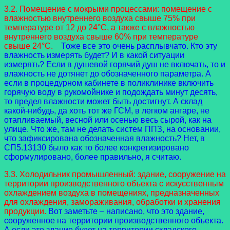
3.2. Помещение с мокрыми процессами: помещение с
влажностью внутреннего воздуха свыше 75% при
температуре от 12 до 24°С, а также с влажностью
внутреннего воздуха свыше 60% при температуре
свыше 24°С.
Тоже все это очень расплывчато. Кто эту
влажность измерять будет? И в какой ситуации
измерять? Если в душевой горячий душ не включать, то и
влажность не дотянет до обозначенного параметра. А
если в процедурном кабинете в поликлинике включить
горячую воду в рукомойнике и подождать минут десять,
то предел влажности может быть достигнут. А склад
какой-нибудь, да хоть тот же ГСМ, в легком ангаре, не
отапливаемый, весной или осенью весь сырой, как на
улице. Что же, там не делать систем ППЗ, на основании,
что зафиксирована обозначенная влажность? Нет, в
СП5.13130 было как то более конкретизировано
сформулировано, более правильно, я считаю.
3.3. Холодильник промышленный: здание, сооружение на
территории производственного объекта с искусственным
охлаждением воздуха в помещениях, предназначенных
для охлаждения, замораживания, обработки и хранения
продукции.
Вот заметьте – написано, что это здание,
сооруженное на территории производственного объекта.
А если это здание будет на территории складского