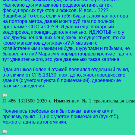
Написано для магазинов продовольствия, аптек,
фельдшерских пунктов и офисов. И все….????
Зашибись! То есть, если у тебя будка сапожная полтора
на полтора метра, давай монтируй там по полной
программе СПС и СОУЭ. И давай еще пожарный
водопровод проведи, дополнительно. ИДИОТЫ! Что у
нас других небольших бендюжек не существует, что ли,
кроме магазинов для жрачки? А магазин с
хозяйственными какими нибудь, шурупами и гайками, не
бывает, что ли? Маразм у нормротворцев крепчает, да что
тут удивительного, это уже давненько такая картина.
Здания школ более 4 этажей появился отдельный пункт,
в отличии от СП5.13130, пож. депо, животноводческие
здания (с учетом пункта 6 примечаний), деревенские
разные заведения.
Появились требования к бытовкам, вагончикам и
прочему, пункт 11, но с учетом примечания (пункт 5),
можно ставить автономники.