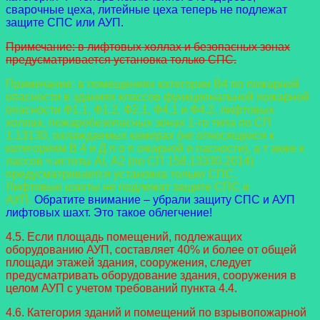
сварочные цеха, литейные цеха теперь не подлежат
защите СПС или АУП.
Примечание: в лифтовых холлах и безопасных зонах
предусматривается установка только СПС
.
Примечание: в помещениях категории В4 по пожарной
опасности в зданиях классов
функциональной пожарной
опасности Ф1.1, Ф1.2, Ф2.1, Ф4.1 и Ф4.2, лифтовых
холлах,
пожаробезопасных зонах 1-го типа по СП
1.13130, охлаждаемых камерах (не относящихся к
категориям В 4 и Д п о п ожарной о пасности), а т акже к
лассов ч истоты Al, А2 (по СП
158.13330.2014)
предусматривается установка только СПС.
Лифтовые шахты не подлежат защите СПС и
АУП.
Обратите внимание – убрали защиту СПС и АУП
лифтовых шахт. Это такое облегчение!
4.5. Если площадь помещений, подлежащих
оборудованию АУП, составляет 40% и более от общей
площади этажей здания, сооружения, следует
предусматривать оборудование здания, сооружения в
целом АУП с учетом требований пункта 4.4.
4.6. Категория зданий и помещений по взрывопожарной